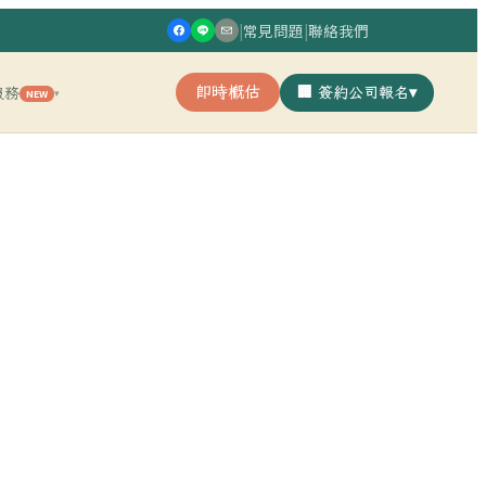
|
常見問題
|
聯絡我們
即時概估
🏢 簽約公司報名
▾
服務
NEW
▾