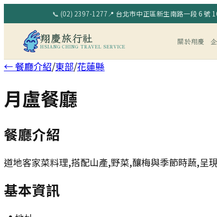
📞
(02) 2397-1277
📍
台北市中正區新生南路一段 6 號 10
翔慶旅行社
關於翔慶
HSIANG CHING TRAVEL SERVICE
← 餐廳介紹
/
東部
/
花蓮縣
月盧餐廳
餐廳介紹
道地客家菜料理,搭配山產,野菜,釀梅與季節時蔬,呈
基本資訊