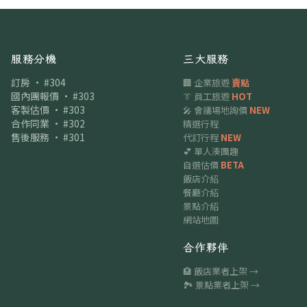
服務分機
三大服務
訂房 · #304
🏢 企業旅遊
賣點
國內團報價 · #303
👔 員工旅遊
HOT
客製估價 · #303
🎤 會議場地詢價
NEW
合作同業 · #302
精選行程
售後服務 · #301
代訂行程
NEW
💕 單人湊團趣
自選估價
BETA
飯店介紹
餐廳介紹
景點介紹
網站地圖
合作夥伴
🏨 飯店業者上架 →
🏞 景點業者上架 →