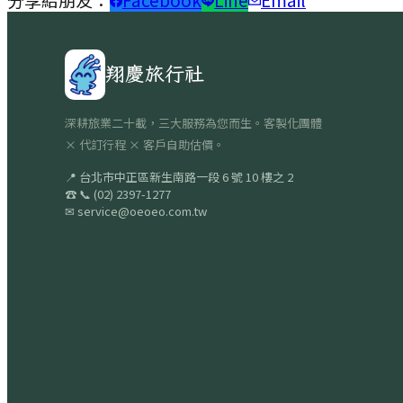
翔慶旅行社
深耕旅業二十載，三大服務為您而生。客製化團體
× 代訂行程 × 客戶自助估價。
📍
台北市中正區新生南路一段 6 號 10 樓之 2
☎
📞
(02) 2397-1277
✉
service@oeoeo.com.tw