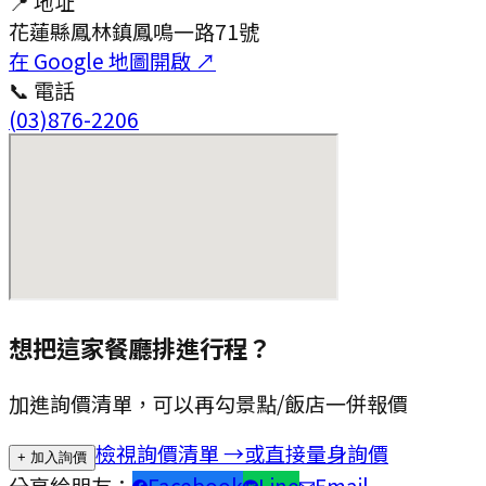
📍 地址
花蓮縣鳳林鎮鳳鳴一路71號
在 Google 地圖開啟 ↗
📞 電話
(03)876-2206
想把這家餐廳排進行程？
加進詢價清單，可以再勾景點/飯店一併報價
檢視詢價清單 →
或直接量身詢價
+ 加入詢價
分享給朋友：
Facebook
Line
Email