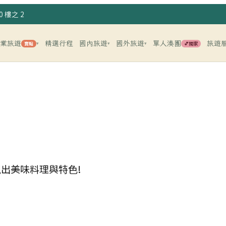
 樓之 2
企業旅遊
精選行程
國內旅遊
國外旅遊
單人湊團
旅遊
賣點
💕獨家
▾
▾
▾
現出美味料理與特色!