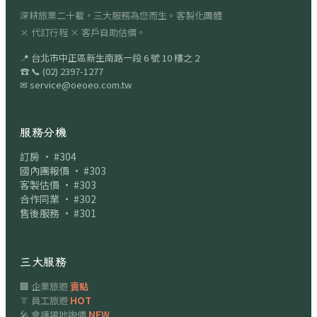
深耕旅業二十載，三大服務為您而生。客製化團體
× 代訂行程 × 客戶自助估價。
📍
台北市中正區新生南路一段 6 號 10 樓之 2
☎
📞
(02) 2397-1277
✉
service@oeoeo.com.tw
服務分機
訂房 · #304
國內團報價 · #303
客製估價 · #303
合作同業 · #302
售後服務 · #301
三大服務
🏢 企業旅遊
賣點
👔 員工旅遊
HOT
🎤 會議場地詢價
NEW