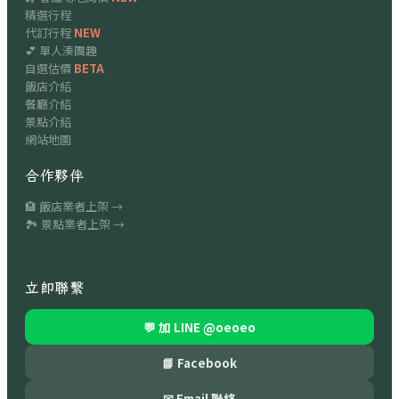
精選行程
代訂行程
NEW
💕 單人湊團趣
自選估價
BETA
飯店介紹
餐廳介紹
景點介紹
網站地圖
合作夥伴
🏨 飯店業者上架 →
🏞 景點業者上架 →
立即聯繫
💬 加 LINE
@oeoeo
📘 Facebook
✉ Email 聯絡