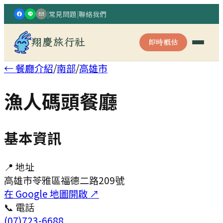
|
常見問題
|
聯絡我們
翔慶旅行社
即時概估
← 餐廳介紹
/
南部
/
高雄市
漁人碼頭餐廳
基本資訊
📍 地址
高雄市苓雅區福德二路209號
在 Google 地圖開啟 ↗
📞 電話
(07)723-6688