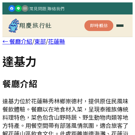
|
常見問題
|
聯絡我們
翔慶旅行社
即時概估
← 餐廳介紹
/
東部
/
花蓮縣
達基力
餐廳介紹
達基力位於花蓮縣秀林鄉崇德村，提供原住民風味
餐飲體驗。餐廳以在地食材入菜，呈現泰雅族傳統
料理特色，菜色包含山野時蔬、野生動物肉類等地
方特產。用餐空間帶有部落風情氛圍，適合旅客了
解花蓮山區飲食文化。此處距離崇德海灘、花蓮沿