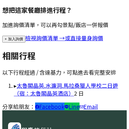
想把這家餐廳排進行程？
加進詢價清單，可以再勾景點/飯店一併報價
檢視詢價清單 →
或直接量身詢價
+ 加入詢價
相關行程
以下行程經過 / 含
達基力
，可點進去看完整安排
▸
太魯閣晶英.水濂洞.馬拉桑獵人學校二日遊
（宿：太魯閣晶英酒店）
2
日
分享給朋友：
Facebook
Line
Email