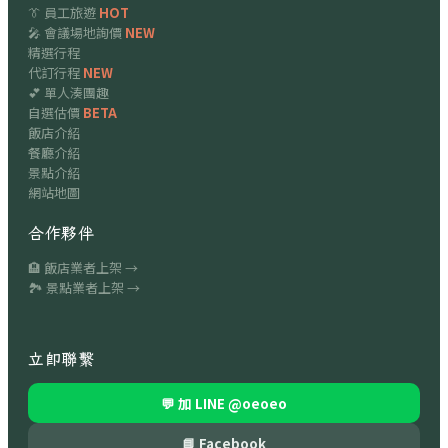
👔 員工旅遊
HOT
🎤 會議場地詢價
NEW
精選行程
代訂行程
NEW
💕 單人湊團趣
自選估價
BETA
飯店介紹
餐廳介紹
景點介紹
網站地圖
合作夥伴
🏨 飯店業者上架 →
🏞 景點業者上架 →
立即聯繫
💬 加 LINE
@oeoeo
📘 Facebook