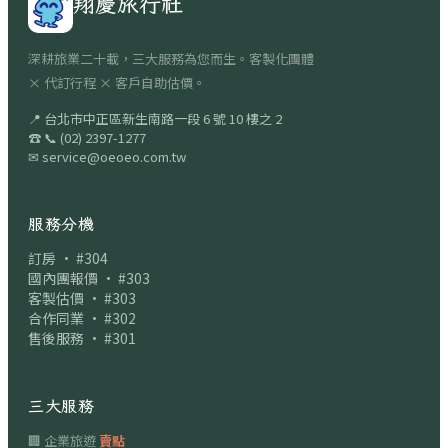
翔慶旅行社
深耕旅業二十載，三大服務為您而生。客製化團體
× 代訂行程 × 客戶自助估價。
📍
台北市中正區新生南路一段 6 號 10 樓之 2
☎
📞
(02) 2397-1277
✉
service@oeoeo.com.tw
服務分機
訂房 · #304
國內團報價 · #303
客製估價 · #303
合作同業 · #302
售後服務 · #301
三大服務
🏢 企業旅遊
賣點