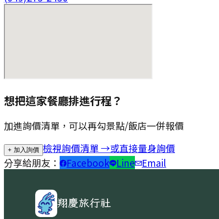
想把這家餐廳排進行程？
加進詢價清單，可以再勾景點/飯店一併報價
檢視詢價清單 →
或直接量身詢價
+ 加入詢價
分享給朋友：
Facebook
Line
Email
翔慶旅行社