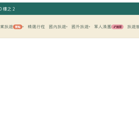
 樓之 2
企業旅遊
精選行程
國內旅遊
國外旅遊
單人湊團
旅遊
賣點
💕獨家
▾
▾
▾