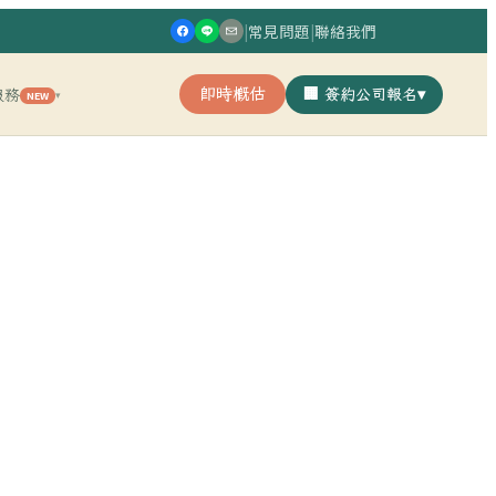
|
常見問題
|
聯絡我們
即時概估
🏢 簽約公司報名
▾
服務
NEW
▾