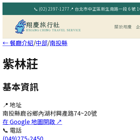
📞
(02) 2397-1277
📍
台北市中正區新生南路一段 6 號 10
翔慶旅行社
關於翔慶
HSIANG CHING TRAVEL SERVICE
← 餐廳介紹
/
中部
/
南投縣
紫林莊
基本資訊
📍 地址
南投縣鹿谷鄉內湖村興產路74~20號
在 Google 地圖開啟 ↗
📞 電話
(049)275-2450