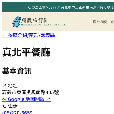
📞
(02) 2397-1277
📍
台北市中正區新生南路一段 6 號 10
翔慶旅行社
關於翔慶
HSIANG CHING TRAVEL SERVICE
← 餐廳介紹
/
南部
/
嘉義縣
真北平餐廳
基本資訊
📍 地址
嘉義市東區吳鳳南路405號
在 Google 地圖開啟 ↗
📞 電話
(05)228-6659