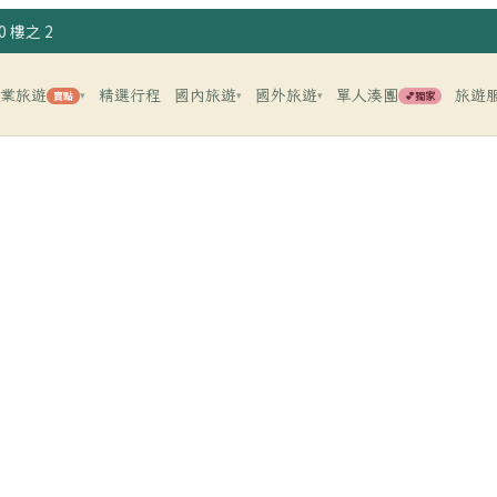
 樓之 2
企業旅遊
精選行程
國內旅遊
國外旅遊
單人湊團
旅遊
賣點
💕獨家
▾
▾
▾