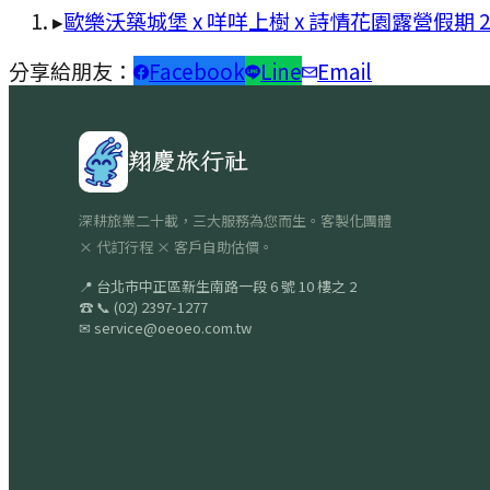
▸
歐樂沃築城堡 x 咩咩上樹 x 詩情花園露營假期 2
分享給朋友：
Facebook
Line
Email
翔慶旅行社
深耕旅業二十載，三大服務為您而生。客製化團體
× 代訂行程 × 客戶自助估價。
📍
台北市中正區新生南路一段 6 號 10 樓之 2
☎
📞
(02) 2397-1277
✉
service@oeoeo.com.tw