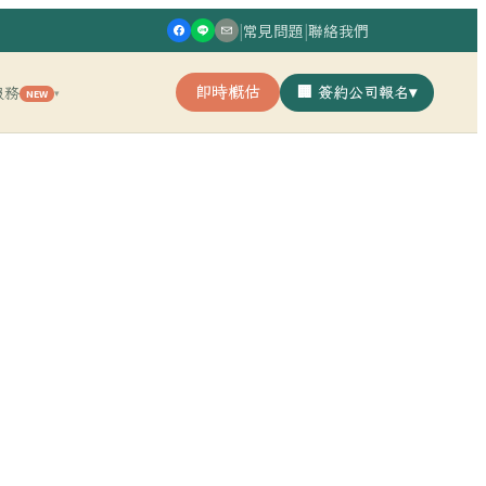
|
常見問題
|
聯絡我們
即時概估
🏢 簽約公司報名
▾
服務
NEW
▾