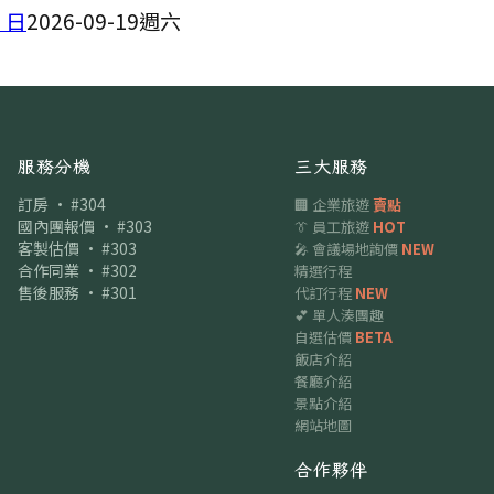
 日
2026-09-19
週六
服務分機
三大服務
訂房 · #304
🏢 企業旅遊
賣點
國內團報價 · #303
👔 員工旅遊
HOT
客製估價 · #303
🎤 會議場地詢價
NEW
合作同業 · #302
精選行程
售後服務 · #301
代訂行程
NEW
💕 單人湊團趣
自選估價
BETA
飯店介紹
餐廳介紹
景點介紹
網站地圖
合作夥伴