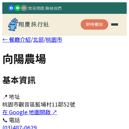
|
常見問題
|
聯絡我們
翔慶旅行社
即時概估
← 餐廳介紹
/
北部
/
桃園市
向陽農場
基本資訊
📍 地址
桃園市觀音區藍埔村11鄰52號
在 Google 地圖開啟 ↗
📞 電話
(03)487-0629