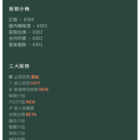
服務分機
訂房 · #304
國內團報價 · #303
客製估價 · #303
合作同業 · #302
售後服務 · #301
三大服務
🏢 企業旅遊
賣點
👔 員工旅遊
HOT
🎤 會議場地詢價
NEW
精選行程
代訂行程
NEW
💕 單人湊團趣
自選估價
BETA
飯店介紹
餐廳介紹
景點介紹
網站地圖