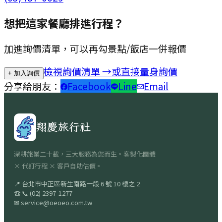
想把這家餐廳排進行程？
加進詢價清單，可以再勾景點/飯店一併報價
檢視詢價清單 →
或直接量身詢價
+ 加入詢價
分享給朋友：
Facebook
Line
Email
翔慶旅行社
深耕旅業二十載，三大服務為您而生。客製化團體
× 代訂行程 × 客戶自助估價。
📍
台北市中正區新生南路一段 6 號 10 樓之 2
☎
📞
(02) 2397-1277
✉
service@oeoeo.com.tw