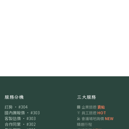
服務分機
三大服務
訂房 · #304
🏢 企業旅遊
賣點
國內團報價 · #303
👔 員工旅遊
HOT
客製估價 · #303
🎤 會議場地詢價
NEW
合作同業 · #302
精選行程