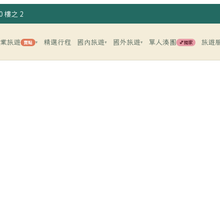
 樓之 2
企業旅遊
精選行程
國內旅遊
國外旅遊
單人湊團
旅遊
賣點
💕獨家
▾
▾
▾