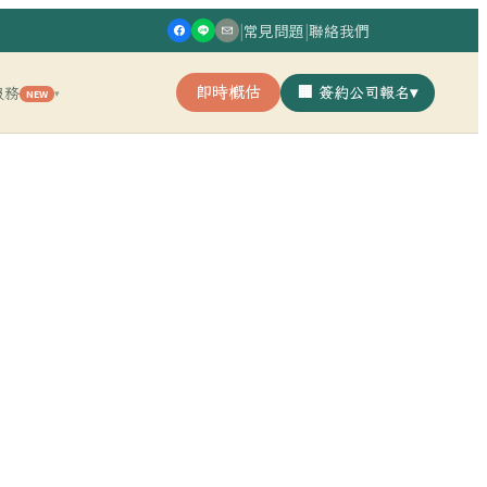
|
常見問題
|
聯絡我們
即時概估
🏢 簽約公司報名
▾
服務
NEW
▾