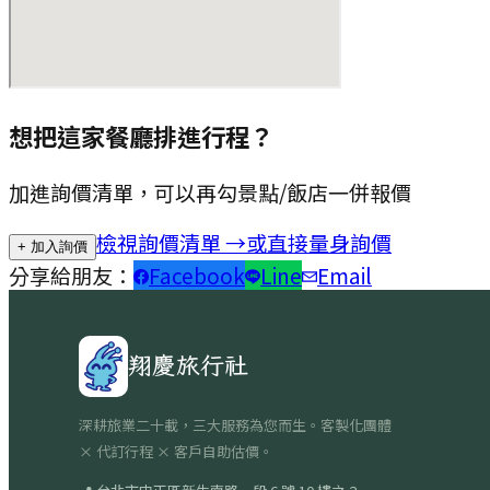
想把這家餐廳排進行程？
加進詢價清單，可以再勾景點/飯店一併報價
檢視詢價清單 →
或直接量身詢價
+ 加入詢價
分享給朋友：
Facebook
Line
Email
翔慶旅行社
深耕旅業二十載，三大服務為您而生。客製化團體
× 代訂行程 × 客戶自助估價。