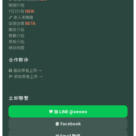
精選行程
代訂行程
NEW
💕 單人湊團趣
自選估價
BETA
飯店介紹
餐廳介紹
景點介紹
網站地圖
合作夥伴
🏨 飯店業者上架 →
🏞 景點業者上架 →
立即聯繫
💬 加 LINE
@oeoeo
📘 Facebook
✉ Email 聯絡