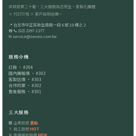
深耕旅業二十載，三大服務為您而生。客製化團體
× 代訂行程 × 客戶自助估價。
📍
台北市中正區新生南路一段 6 號 10 樓之 2
☎
📞
(02) 2397-1277
✉
service@oeoeo.com.tw
服務分機
訂房 · #304
國內團報價 · #303
客製估價 · #303
合作同業 · #302
售後服務 · #301
三大服務
🏢 企業旅遊
賣點
👔 員工旅遊
HOT
🎤 會議場地詢價
NEW