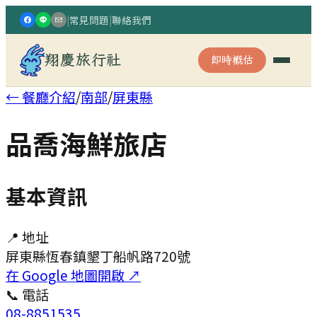
|
常見問題
|
聯絡我們
翔慶旅行社
即時概估
← 餐廳介紹
/
南部
/
屏東縣
品喬海鮮旅店
基本資訊
📍 地址
屏東縣恆春鎮墾丁船帆路720號
在 Google 地圖開啟 ↗
📞 電話
08-8851535