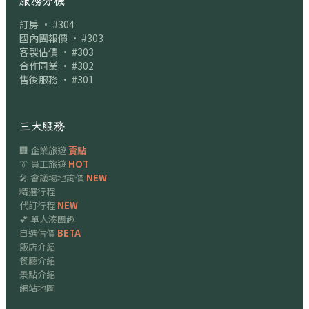
服務分機
訂房 · #304
國內團報價 · #303
客製估價 · #303
合作同業 · #302
售後服務 · #301
三大服務
🏢 企業旅遊
賣點
👔 員工旅遊
HOT
🎤 會議場地詢價
NEW
精選行程
代訂行程
NEW
💕 單人湊團趣
自選估價
BETA
飯店介紹
餐廳介紹
景點介紹
網站地圖