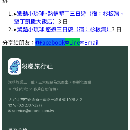
▸
驚豔小琉球~熱情墾丁三日遊（宿：杉板灣、
墾丁凱撒大飯店）
3
日
▸
驚豔小琉球 悠遊三日遊（宿：杉板灣）
3
日
分享給朋友：
Facebook
Line
Email
翔慶旅行社
深耕旅業二十載，三大服務為您而生。客製化團體
× 代訂行程 × 客戶自助估價。
📍
台北市中正區新生南路一段 6 號 10 樓之 2
☎
📞
(02) 2397-1277
✉
service@oeoeo.com.tw