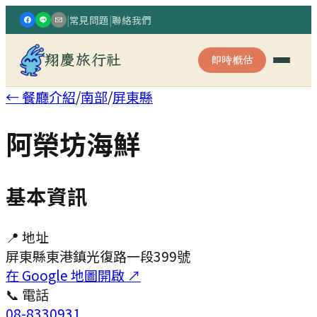
|
常見問題
|
聯絡我們
翔慶旅行社
即時概估
← 餐廳介紹
/
南部
/
屏東縣
阿榮坊海鮮
基本資訊
📍 地址
屏東縣東港鎮光復路一段399號
在 Google 地圖開啟 ↗
📞 電話
08-8330931