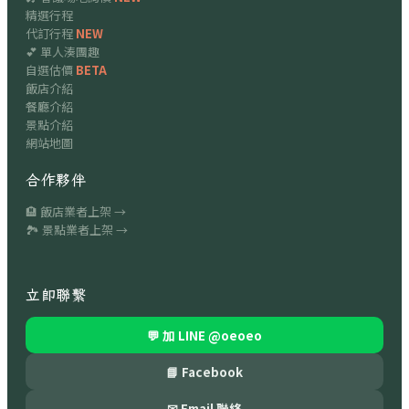
精選行程
代訂行程
NEW
💕 單人湊團趣
自選估價
BETA
飯店介紹
餐廳介紹
景點介紹
網站地圖
合作夥伴
🏨 飯店業者上架 →
🏞 景點業者上架 →
立即聯繫
💬 加 LINE
@oeoeo
📘 Facebook
✉ Email 聯絡