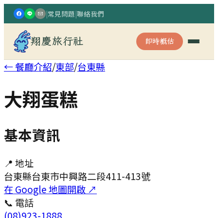
|
常見問題
|
聯絡我們
翔慶旅行社
即時概估
← 餐廳介紹
/
東部
/
台東縣
大翔蛋糕
基本資訊
📍 地址
台東縣台東市中興路二段411-413號
在 Google 地圖開啟 ↗
📞 電話
(08)923-1888