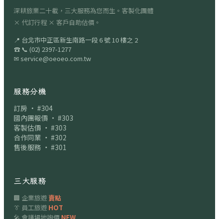
深耕旅業二十載，三大服務為您而生。客製化團體
× 代訂行程 × 客戶自助估價。
📍
台北市中正區新生南路一段 6 號 10 樓之 2
☎
📞
(02) 2397-1277
✉
service@oeoeo.com.tw
服務分機
訂房 · #304
國內團報價 · #303
客製估價 · #303
合作同業 · #302
售後服務 · #301
三大服務
🏢 企業旅遊
賣點
👔 員工旅遊
HOT
🎤 會議場地詢價
NEW