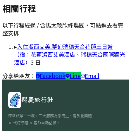
相關行程
以下行程經過 / 含
馬太鞍欣綠農園
，可點進去看完
整安排
▸
入住潔西艾美.夢幻瑞穗天合花蓮三日遊
（宿：花蓮潔西艾美酒店、瑞穗天合國際觀光
酒店）
3
日
分享給朋友：
Facebook
Line
Email
翔慶旅行社
深耕旅業二十載，三大服務為您而生。客製化團體
× 代訂行程 × 客戶自助估價。