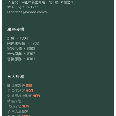
📍
台北市中正區新生南路一段 6 號 10 樓之 2
☎
📞
(02) 2397-1277
✉
service@oeoeo.com.tw
服務分機
訂房 · #304
國內團報價 · #303
客製估價 · #303
合作同業 · #302
售後服務 · #301
三大服務
🏢 企業旅遊
賣點
👔 員工旅遊
HOT
🎤 會議場地詢價
NEW
精選行程
代訂行程
NEW
💕 單人湊團趣