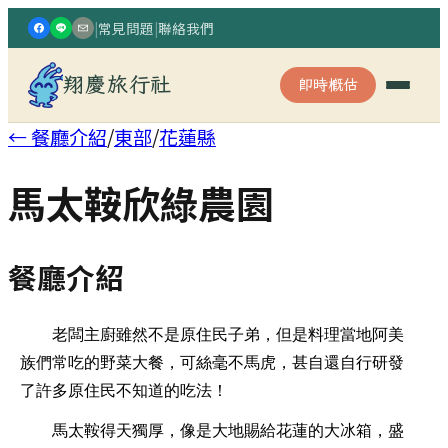
|
常見問題
|
聯絡我們
翔慶旅行社
即時概估
← 餐廳介紹
/
東部
/
花蓮縣
馬太鞍欣綠農園
餐廳介紹
老闆主廚雖然不是原住民子弟，但是料理當地阿美
族們常吃的野菜大餐，可絲毫不馬虎，甚自還自行研發
了許多原住民不知道的吃法！
馬太鞍得天獨厚，像是大地賜給花蓮的大冰箱，盛