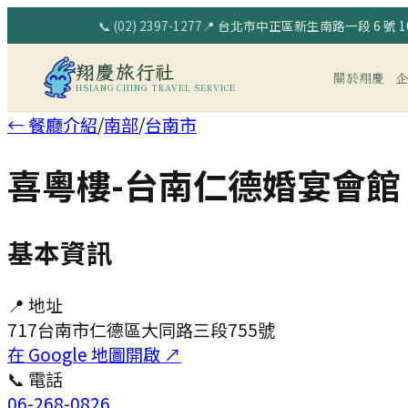
📞
(02) 2397-1277
📍
台北市中正區新生南路一段 6 號 10
翔慶旅行社
關於翔慶
HSIANG CHING TRAVEL SERVICE
← 餐廳介紹
/
南部
/
台南市
喜粵樓-台南仁德婚宴會館
基本資訊
📍 地址
717台南市仁德區大同路三段755號
在 Google 地圖開啟 ↗
📞 電話
06-268-0826