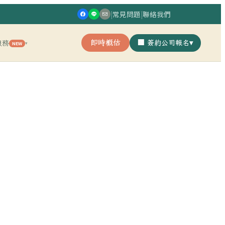
|
常見問題
|
聯絡我們
即時概估
🏢 簽約公司報名
▾
服務
NEW
▾