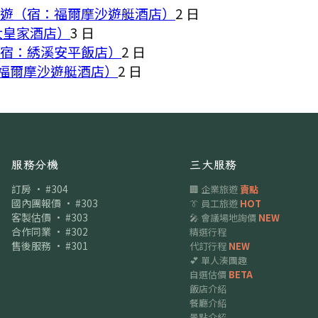
日遊（宿：福爾摩沙遊艇酒店）
2
日
大皇家酒店）
3
日
（宿：綉溪安平飯店）
2
日
福爾摩沙遊艇酒店）
2
日
服務分機
三大服務
訂房 · #304
🏢 企業旅遊
賣點
國內團報價 · #303
👔 員工旅遊
HOT
客製估價 · #303
🎤 會議場地詢價
NEW
合作同業 · #302
精選行程
售後服務 · #301
代訂行程
NEW
💕 單人湊團趣
自選估價
BETA
飯店介紹
餐廳介紹
景點介紹