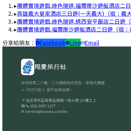
▸
團體實境遊戲.綠色隧道.福爾摩沙遊艇酒店二
▸
高雄義大皇家酒店三日遊(一天義大)（宿：義
▸
團體實境遊戲.綠色隧道.綉西安平飯店二日遊
▸
團體實境遊戲.福爾摩沙遊艇酒店二日遊（宿：
分享給朋友：
Facebook
Line
Email
翔慶旅行社
深耕旅業二十載，三大服務為您而生。客製化團體
× 代訂行程 × 客戶自助估價。
📍
台北市中正區新生南路一段 6 號 10 樓之 2
☎
📞
(02) 2397-1277
✉
service@oeoeo.com.tw