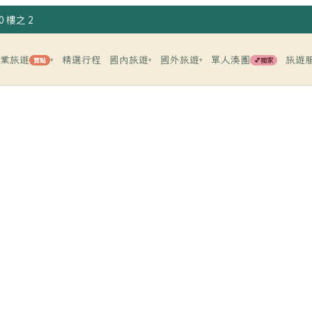
 樓之 2
企業旅遊
精選行程
國內旅遊
國外旅遊
單人湊團
旅遊
賣點
💕獨家
▾
▾
▾