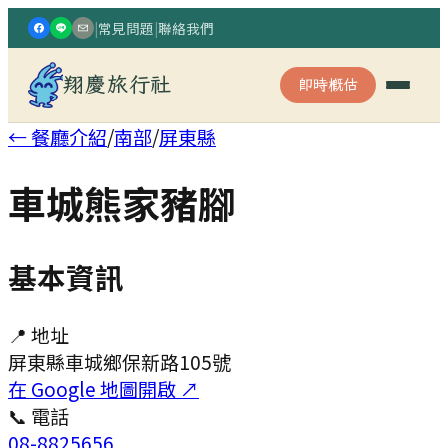
|
常見問題
|
聯絡我們
翔慶旅行社
即時概估
← 餐廳介紹
/
南部
/
屏東縣
車城熊家豬腳
基本資訊
📍 地址
屏東縣車城鄉保新路105號
在 Google 地圖開啟 ↗
📞 電話
08-8825656