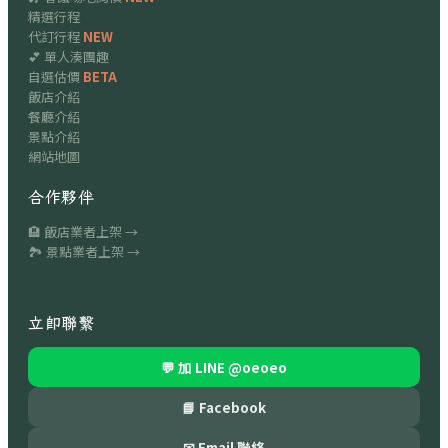
精選行程
代訂行程
NEW
💕 單人湊團趣
自選估價
BETA
飯店介紹
餐廳介紹
景點介紹
網站地圖
合作夥伴
🏨 飯店業者上架 →
🏞 景點業者上架 →
立即聯繫
💬 加 LINE
@oeoeo
📘 Facebook
✉ Email 聯絡