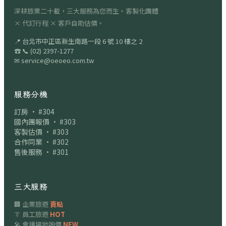
深耕旅業二十載，三大服務為您而生。客製化團體
× 代訂行程 × 客戶自助估價。
📍
台北市中正區新生南路一段 6 號 10 樓之 2
☎
📞
(02) 2397-1277
✉
service@oeoeo.com.tw
服務分機
訂房 · #304
國內團報價 · #303
客製估價 · #303
合作同業 · #302
售後服務 · #301
三大服務
🏢 企業旅遊
賣點
👔 員工旅遊
HOT
🎤 會議場地詢價
NEW