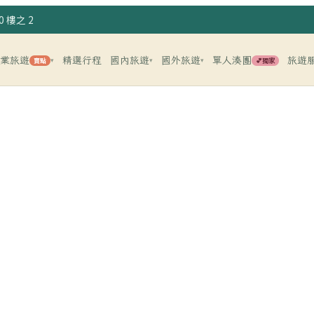
 樓之 2
企業旅遊
精選行程
國內旅遊
國外旅遊
單人湊團
旅遊
賣點
💕獨家
▾
▾
▾