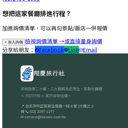
想把這家餐廳排進行程？
加進詢價清單，可以再勾景點/飯店一併報價
檢視詢價清單 →
或直接量身詢價
+ 加入詢價
分享給朋友：
Facebook
Line
Email
翔慶旅行社
深耕旅業二十載，三大服務為您而生。客製化團體
× 代訂行程 × 客戶自助估價。
📍
台北市中正區新生南路一段 6 號 10 樓之 2
☎
📞
(02) 2397-1277
✉
service@oeoeo.com.tw