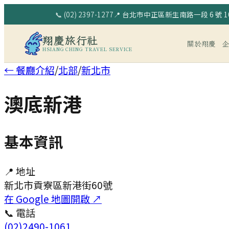
📞
(02) 2397-1277
📍
台北市中正區新生南路一段 6 號 10
翔慶旅行社
關於翔慶
HSIANG CHING TRAVEL SERVICE
← 餐廳介紹
/
北部
/
新北市
澳底新港
基本資訊
📍 地址
新北市貢寮區新港街60號
在 Google 地圖開啟 ↗
📞 電話
(02)2490-1061