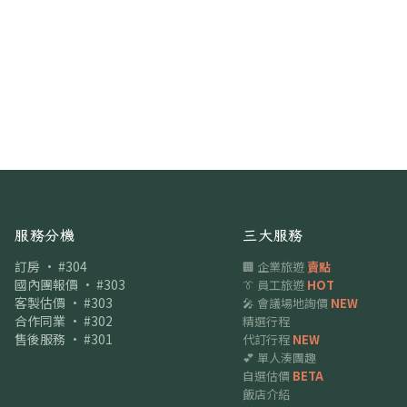
服務分機
三大服務
訂房 · #304
🏢 企業旅遊
賣點
國內團報價 · #303
👔 員工旅遊
HOT
客製估價 · #303
🎤 會議場地詢價
NEW
合作同業 · #302
精選行程
售後服務 · #301
代訂行程
NEW
💕 單人湊團趣
自選估價
BETA
飯店介紹