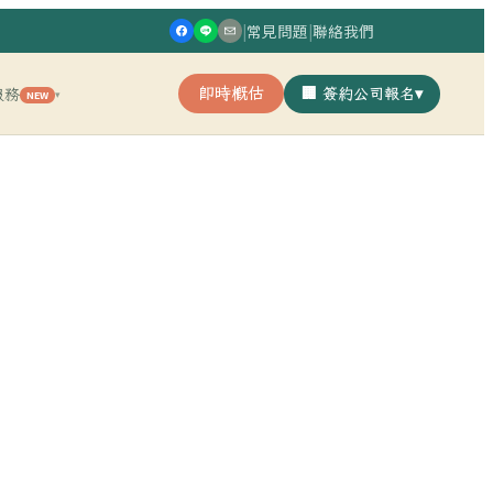
|
常見問題
|
聯絡我們
即時概估
🏢 簽約公司報名
▾
服務
NEW
▾