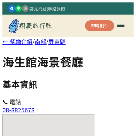
|
常見問題
|
聯絡我們
翔慶旅行社
即時概估
← 餐廳介紹
/
南部
/
屏東縣
海生館海景餐廳
基本資訊
📞 電話
08-8825678