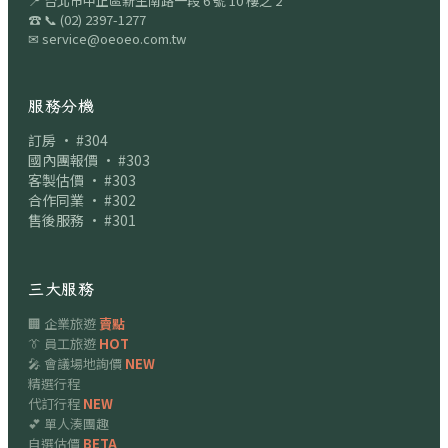
📍
台北市中正區新生南路一段 6 號 10 樓之 2
☎
📞
(02) 2397-1277
✉
service@oeoeo.com.tw
服務分機
訂房 · #304
國內團報價 · #303
客製估價 · #303
合作同業 · #302
售後服務 · #301
三大服務
🏢 企業旅遊
賣點
👔 員工旅遊
HOT
🎤 會議場地詢價
NEW
精選行程
代訂行程
NEW
💕 單人湊團趣
自選估價
BETA