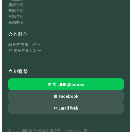
飯店介紹
餐廳介紹
景點介紹
網站地圖
合作夥伴
🏨 飯店業者上架 →
🏞 景點業者上架 →
立即聯繫
💬 加 LINE
@oeoeo
📘 Facebook
✉ Email 聯絡
© 2026
翔慶旅行社股份有限公司
· 代表人：古明正