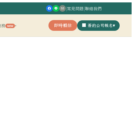
|
常見問題
|
聯絡我們
即時概估
🏢 簽約公司報名
▾
服務
NEW
▾