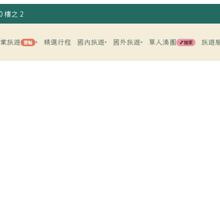
 樓之 2
企業旅遊
精選行程
國內旅遊
國外旅遊
單人湊團
旅遊
賣點
💕獨家
▾
▾
▾