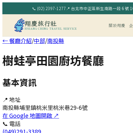
📞
(02) 2397-1277
📍
台北市中正區新生南路一段 6 號 10
翔慶旅行社
關於翔慶
HSIANG CHING TRAVEL SERVICE
← 餐廳介紹
/
中部
/
南投縣
樹蛙亭田園廚坊餐廳
基本資訊
📍 地址
南投縣埔里鎮桃米里桃米巷29-6號
在 Google 地圖開啟 ↗
📞 電話
(049)291-3389