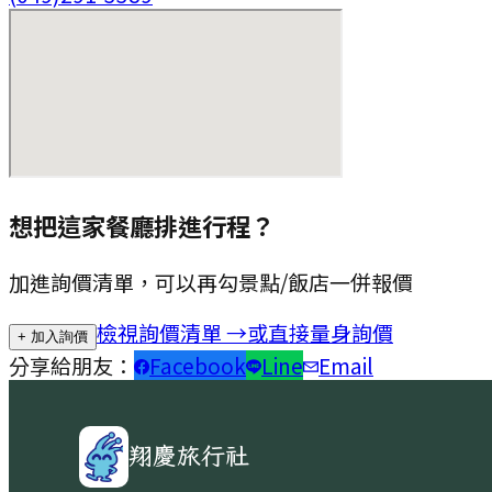
想把這家餐廳排進行程？
加進詢價清單，可以再勾景點/飯店一併報價
檢視詢價清單 →
或直接量身詢價
+ 加入詢價
分享給朋友：
Facebook
Line
Email
翔慶旅行社