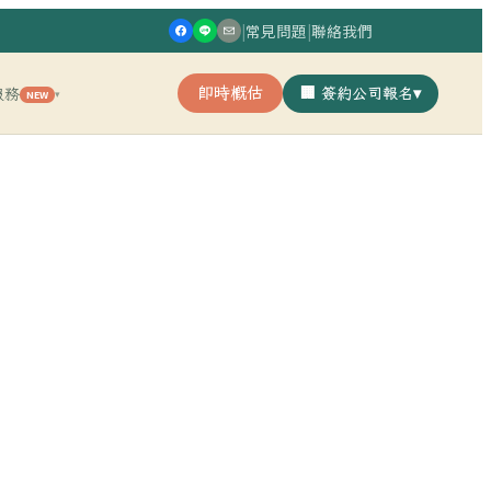
|
常見問題
|
聯絡我們
即時概估
🏢 簽約公司報名
▾
服務
NEW
▾