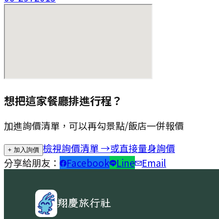
想把這家餐廳排進行程？
加進詢價清單，可以再勾景點/飯店一併報價
檢視詢價清單 →
或直接量身詢價
+ 加入詢價
分享給朋友：
Facebook
Line
Email
翔慶旅行社