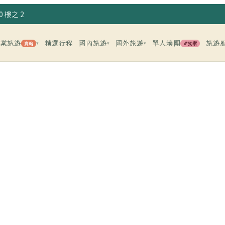
 樓之 2
企業旅遊
精選行程
國內旅遊
國外旅遊
單人湊團
旅遊
賣點
💕獨家
▾
▾
▾