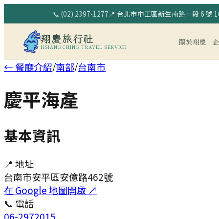
📞
(02) 2397-1277
📍
台北市中正區新生南路一段 6 號 10
翔慶旅行社
關於翔慶
HSIANG CHING TRAVEL SERVICE
← 餐廳介紹
/
南部
/
台南市
慶平海產
基本資訊
📍 地址
台南市安平區安億路462號
在 Google 地圖開啟 ↗
📞 電話
06-2972015