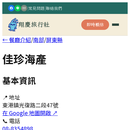
|
常見問題
|
聯絡我們
翔慶旅行社
即時概估
← 餐廳介紹
/
南部
/
屏東縣
佳珍海產
基本資訊
📍 地址
東港鎮光復路二段47號
在 Google 地圖開啟 ↗
📞 電話
08-8354898