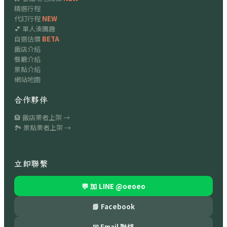
精選行程
代訂行程
NEW
💕 單人湊團趣
自選估價
BETA
飯店介紹
餐廳介紹
景點介紹
網站地圖
合作夥伴
🏨 飯店業者上架 →
🏞 景點業者上架 →
立即聯繫
💬 加 LINE
@oeoeo
📘 Facebook
✉ Email 聯絡