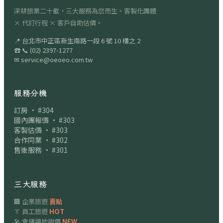
深耕旅業二十載，三大服務為您而生。客製化團體
× 代訂行程 × 客戶自助估價。
📍
台北市中正區新生南路一段 6 號 10 樓之 2
☎
📞
(02) 2397-1277
✉
service@oeoeo.com.tw
服務分機
訂房 · #304
國內團報價 · #303
客製估價 · #303
合作同業 · #302
售後服務 · #301
三大服務
🏢 企業旅遊
賣點
👔 員工旅遊
HOT
🎤 會議場地詢價
NEW