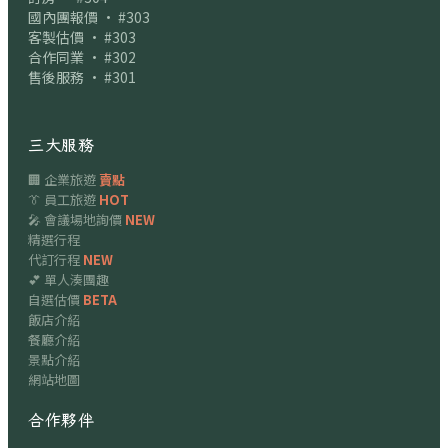
國內團報價 · #303
客製估價 · #303
合作同業 · #302
售後服務 · #301
三大服務
🏢 企業旅遊
賣點
👔 員工旅遊
HOT
🎤 會議場地詢價
NEW
精選行程
代訂行程
NEW
💕 單人湊團趣
自選估價
BETA
飯店介紹
餐廳介紹
景點介紹
網站地圖
合作夥伴