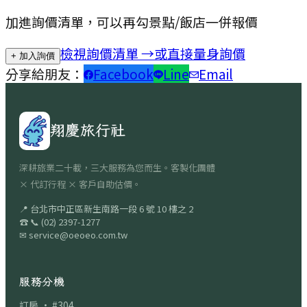
加進詢價清單，可以再勾景點/飯店一併報價
檢視詢價清單 →
或直接量身詢價
+ 加入詢價
分享給朋友：
Facebook
Line
Email
翔慶旅行社
深耕旅業二十載，三大服務為您而生。客製化團體
× 代訂行程 × 客戶自助估價。
📍
台北市中正區新生南路一段 6 號 10 樓之 2
☎
📞
(02) 2397-1277
✉
service@oeoeo.com.tw
服務分機
訂房 · #304