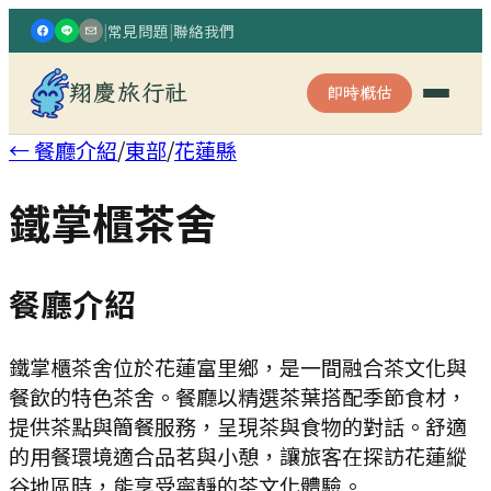
|
常見問題
|
聯絡我們
翔慶旅行社
即時概估
← 餐廳介紹
/
東部
/
花蓮縣
鐵掌櫃茶舍
餐廳介紹
鐵掌櫃茶舍位於花蓮富里鄉，是一間融合茶文化與
餐飲的特色茶舍。餐廳以精選茶葉搭配季節食材，
提供茶點與簡餐服務，呈現茶與食物的對話。舒適
的用餐環境適合品茗與小憩，讓旅客在探訪花蓮縱
谷地區時，能享受寧靜的茶文化體驗。