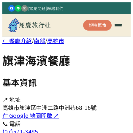
|
常見問題
|
聯絡我們
翔慶旅行社
即時概估
← 餐廳介紹
/
南部
/
高雄市
旗津海濱餐廳
基本資訊
📍 地址
高雄市旗津區中洲二路中洲巷68-16號
在 Google 地圖開啟 ↗
📞 電話
(07)571-3485