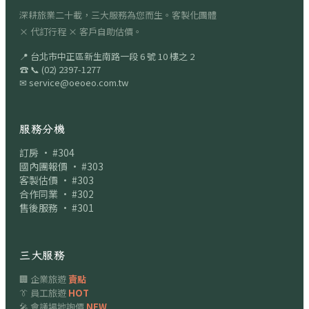
深耕旅業二十載，三大服務為您而生。客製化團體
× 代訂行程 × 客戶自助估價。
📍
台北市中正區新生南路一段 6 號 10 樓之 2
☎
📞
(02) 2397-1277
✉
service@oeoeo.com.tw
服務分機
訂房 · #304
國內團報價 · #303
客製估價 · #303
合作同業 · #302
售後服務 · #301
三大服務
🏢 企業旅遊
賣點
👔 員工旅遊
HOT
🎤 會議場地詢價
NEW