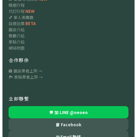
精選行程
代訂行程
NEW
💕 單人湊團趣
自選估價
BETA
飯店介紹
餐廳介紹
景點介紹
網站地圖
合作夥伴
🏨 飯店業者上架 →
🏞 景點業者上架 →
立即聯繫
💬 加 LINE
@oeoeo
📘 Facebook
✉ Email 聯絡