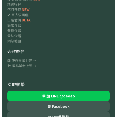
精選行程
代訂行程
NEW
💕 單人湊團趣
自選估價
BETA
飯店介紹
餐廳介紹
景點介紹
網站地圖
合作夥伴
🏨 飯店業者上架 →
🏞 景點業者上架 →
立即聯繫
💬 加 LINE
@oeoeo
📘 Facebook
✉ Email 聯絡