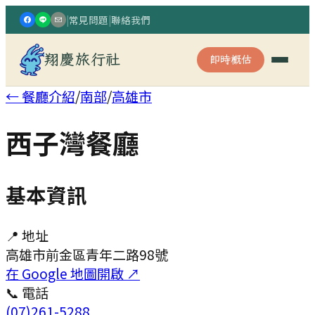
|
常見問題
|
聯絡我們
翔慶旅行社
即時概估
← 餐廳介紹
/
南部
/
高雄市
西子灣餐廳
基本資訊
📍 地址
高雄市前金區青年二路98號
在 Google 地圖開啟 ↗
📞 電話
(07)261-5288