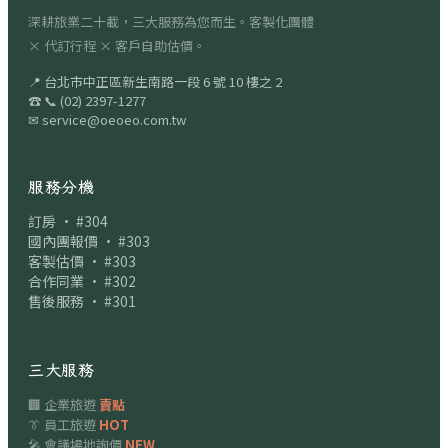
深耕旅業二十載，三大服務為您而生。客製化團體
× 代訂行程 × 客戶自助估價。
📍
台北市中正區新生南路一段 6 號 10 樓之 2
☎
📞
(02) 2397-1277
✉
service@oeoeo.com.tw
服務分機
訂房 · #304
國內團報價 · #303
客製估價 · #303
合作同業 · #302
售後服務 · #301
三大服務
🏢 企業旅遊
賣點
👔 員工旅遊
HOT
🎤 會議場地詢價
NEW