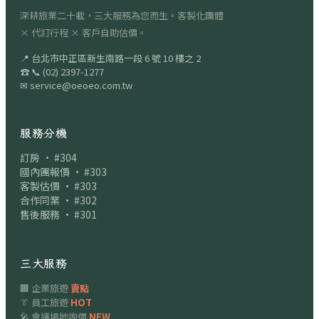
深耕旅業二十載，三大服務為您而生。客製化團體
× 代訂行程 × 客戶自助估價。
📍
台北市中正區新生南路一段 6 號 10 樓之 2
☎
📞
(02) 2397-1277
✉
service@oeoeo.com.tw
服務分機
訂房 · #304
國內團報價 · #303
客製估價 · #303
合作同業 · #302
售後服務 · #301
三大服務
🏢 企業旅遊
賣點
👔 員工旅遊
HOT
🎤 會議場地詢價
NEW