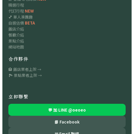
精選行程
代訂行程
NEW
💕 單人湊團趣
自選估價
BETA
飯店介紹
餐廳介紹
景點介紹
網站地圖
合作夥伴
🏨 飯店業者上架 →
🏞 景點業者上架 →
立即聯繫
💬 加 LINE
@oeoeo
📘 Facebook
✉ Email 聯絡