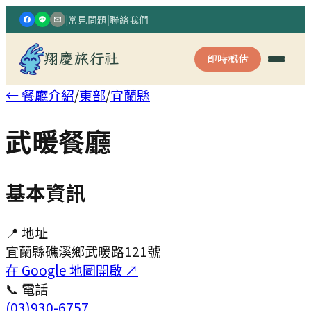
|
常見問題
|
聯絡我們
翔慶旅行社
即時概估
← 餐廳介紹
/
東部
/
宜蘭縣
武暖餐廳
基本資訊
📍 地址
宜蘭縣礁溪鄉武暖路121號
在 Google 地圖開啟 ↗
📞 電話
(03)930-6757