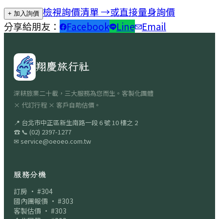
檢視詢價清單 →
或直接量身詢價
+ 加入詢價
分享給朋友：
Facebook
Line
Email
翔慶旅行社
深耕旅業二十載，三大服務為您而生。客製化團體
× 代訂行程 × 客戶自助估價。
📍
台北市中正區新生南路一段 6 號 10 樓之 2
☎
📞
(02) 2397-1277
✉
service@oeoeo.com.tw
服務分機
訂房 · #304
國內團報價 · #303
客製估價 · #303