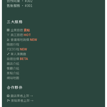
合作同業 · #302
售後服務 · #301
三大服務
🏢 企業旅遊
賣點
👔 員工旅遊
HOT
🎤 會議場地詢價
NEW
精選行程
代訂行程
NEW
💕 單人湊團趣
自選估價
BETA
飯店介紹
餐廳介紹
景點介紹
網站地圖
合作夥伴
🏨 飯店業者上架 →
🏞 景點業者上架 →