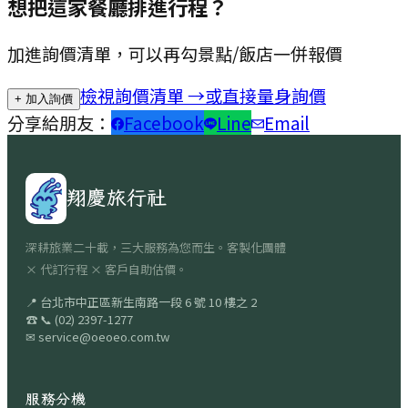
想把這家餐廳排進行程？
加進詢價清單，可以再勾景點/飯店一併報價
檢視詢價清單 →
或直接量身詢價
+ 加入詢價
分享給朋友：
Facebook
Line
Email
翔慶旅行社
深耕旅業二十載，三大服務為您而生。客製化團體
× 代訂行程 × 客戶自助估價。
📍
台北市中正區新生南路一段 6 號 10 樓之 2
☎
📞
(02) 2397-1277
✉
service@oeoeo.com.tw
服務分機