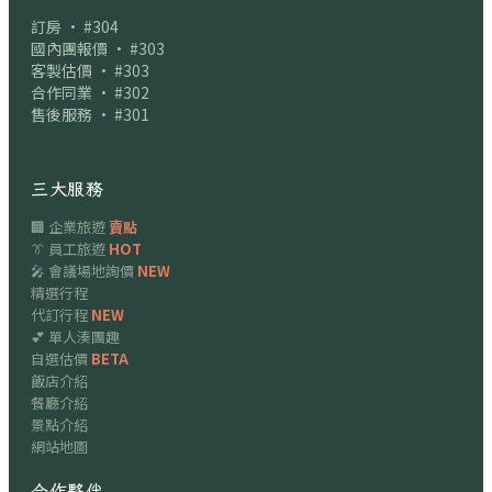
訂房 · #304
國內團報價 · #303
客製估價 · #303
合作同業 · #302
售後服務 · #301
三大服務
🏢 企業旅遊
賣點
👔 員工旅遊
HOT
🎤 會議場地詢價
NEW
精選行程
代訂行程
NEW
💕 單人湊團趣
自選估價
BETA
飯店介紹
餐廳介紹
景點介紹
網站地圖
合作夥伴