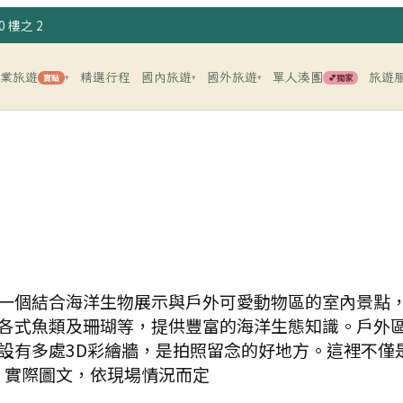
 樓之 2
企業旅遊
精選行程
國內旅遊
國外旅遊
單人湊團
旅遊
賣點
💕獨家
▾
▾
▾
一個結合海洋生物展示與戶外可愛動物區的室內景點
各式魚類及珊瑚等，提供豐富的海洋生態知識。戶外
設有多處3D彩繪牆，是拍照留念的好地方。這裡不僅
 實際圖文，依現場情況而定