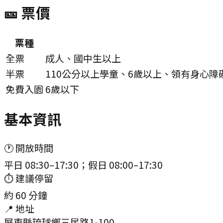
🎫 票價
票種
全票
成人、國中生以上
半票
110公分以上學童、6歲以上、領有身心
免費入園
6歲以下
基本資訊
🕐 開放時間
平日 08:30–17:30；假日 08:00–17:30
⏱ 建議停留
約
60
分鐘
📍 地址
屏東縣琉球鄉三民路1-100