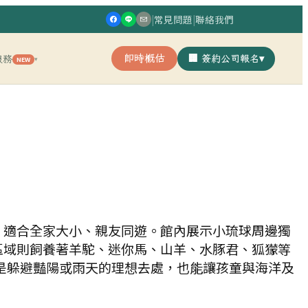
|
常見問題
|
聯絡我們
即時概估
🏢 簽約公司報名
▾
服務
NEW
▾
，適合全家大小、親友同遊。館內展示小琉球周邊獨
區域則飼養著羊駝、迷你馬、山羊、水豚君、狐獴等
是躲避豔陽或雨天的理想去處，也能讓孩童與海洋及