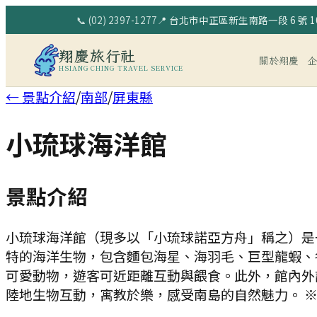
📞
(02) 2397-1277
📍
台北市中正區新生南路一段 6 號 10
翔慶旅行社
關於翔慶
HSIANG CHING TRAVEL SERVICE
← 景點介紹
/
南部
/
屏東縣
小琉球海洋館
景點介紹
小琉球海洋館（現多以「小琉球諾亞方舟」稱之）是
特的海洋生物，包含麵包海星、海羽毛、巨型龍蝦、
可愛動物，遊客可近距離互動與餵食。此外，館內外
陸地生物互動，寓教於樂，感受南島的自然魅力。 ※