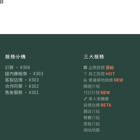
排
服務分機
三大服務
訂房 · #304
🏢 企業旅遊
賣點
國內團報價 · #303
👔 員工旅遊
HOT
客製估價 · #303
🎤 會議場地詢價
NEW
合作同業 · #302
精選行程
售後服務 · #301
代訂行程
NEW
💕 單人湊團趣
自選估價
BETA
飯店介紹
餐廳介紹
景點介紹
網站地圖