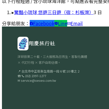
以下行程經過 / 含
小琉球海洋館
，可點進去看完整安
▸
驚豔小琉球 悠遊三日遊（宿：杉板灣）
3
日
分享給朋友：
Facebook
Line
Email
翔慶旅行社
深耕旅業二十載，三大服務為您而生。客製化團體
× 代訂行程 × 客戶自助估價。
📍
台北市中正區新生南路一段 6 號 10 樓之 2
☎
📞
(02) 2397-1277
✉
service@oeoeo.com.tw