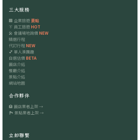
三大服務
🏢 企業旅遊
賣點
👔 員工旅遊
HOT
🎤 會議場地詢價
NEW
精選行程
代訂行程
NEW
💕 單人湊團趣
自選估價
BETA
飯店介紹
餐廳介紹
景點介紹
網站地圖
合作夥伴
🏨 飯店業者上架 →
🏞 景點業者上架 →
立即聯繫