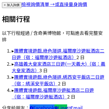
檢視詢價清單 →
或直接量身詢價
+ 加入詢價
相關行程
以下行程經過 / 含
奇美博物館
，可點進去看完整安
排
▸
團體實境遊戲.綠色隧道.福爾摩沙遊艇酒店二
日遊（宿：福爾摩沙遊艇酒店）
2
日
▸
高雄義大皇家酒店三日遊(一天義大)（宿：義
大皇家酒店）
3
日
▸
團體實境遊戲.綠色隧道.綉西安平飯店二日遊
（宿：綉溪安平飯店）
2
日
▸
團體實境遊戲.福爾摩沙遊艇酒店二日遊
（宿：福爾摩沙遊艇酒店）
2
日
分享給朋友：
Facebook
Line
Email