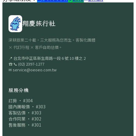
翔慶旅行社
深耕旅業二十載，三大服務為您而生。客製化團體
× 代訂行程 × 客戶自助估價。
📍
台北市中正區新生南路一段 6 號 10 樓之 2
☎
📞
(02) 2397-1277
✉
service@oeoeo.com.tw
服務分機
訂房 · #304
國內團報價 · #303
客製估價 · #303
合作同業 · #302
售後服務 · #301