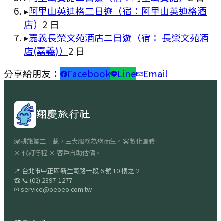
▸
阿里山英迪格二日遊（宿：阿里山英迪格酒
店）
2
日
▸
嘉義長榮文苑酒店二日遊（宿： 長榮文苑酒
店(嘉義)）
2
日
分享給朋友：
Facebook
Line
Email
翔慶旅行社
深耕旅業二十載，三大服務為您而生。客製化團體
× 代訂行程 × 客戶自助估價。
📍
台北市中正區新生南路一段 6 號 10 樓之 2
☎
📞
(02) 2397-1277
✉
service@oeoeo.com.tw