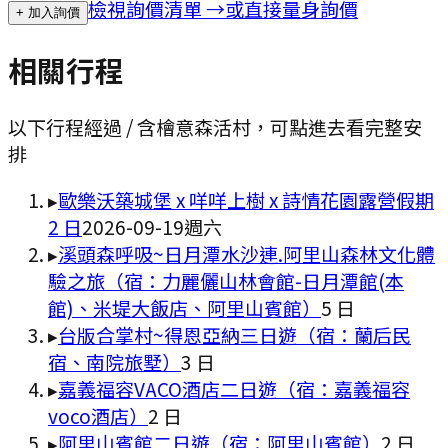
檢視詢價清單 →
或直接量身詢價
+ 加入詢價
相關行程
以下行程經過 / 含
檜意森活村
，可點進去看完整安
排
▸
歐樂沃築城堡 x 咩咩上樹 x 詩情花園露營假期
2 日
2026-09-19
週六
▸
溪頭森呼吸~日月潭水沙連.阿里山森林文化體
驗之旅（宿：力麗儷山林會館-日月潭館(本
館)、米堤大飯店、阿里山賓館）
5
日
▸
台版合掌村~得恩亞納三日遊（宿：蘭后民
宿、南院旅墅）
3
日
▸
嘉義福容VACO酒店二日遊（宿：嘉義福容
voco酒店）
2
日
▸
阿里山賓館二日遊（宿：阿里山賓館）
2
日