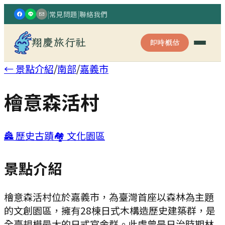
|
常見問題
|
聯絡我們
翔慶旅行社
即時概估
← 景點介紹
/
南部
/
嘉義市
檜意森活村
🏯
歷史古蹟
🏘️
文化園區
景點介紹
檜意森活村位於嘉義市，為臺灣首座以森林為主題
的文創園區，擁有28棟日式木構造歷史建築群，是
全臺規模最大的日式官舍群。此處曾是日治時期林