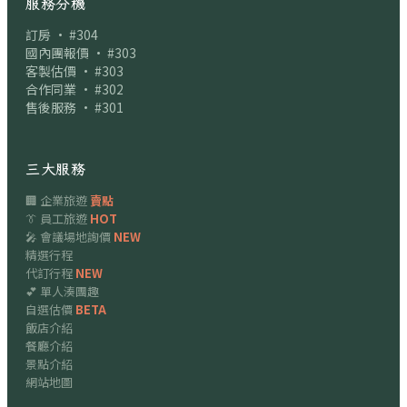
服務分機
訂房 · #304
國內團報價 · #303
客製估價 · #303
合作同業 · #302
售後服務 · #301
三大服務
🏢 企業旅遊
賣點
👔 員工旅遊
HOT
🎤 會議場地詢價
NEW
精選行程
代訂行程
NEW
💕 單人湊團趣
自選估價
BETA
飯店介紹
餐廳介紹
景點介紹
網站地圖