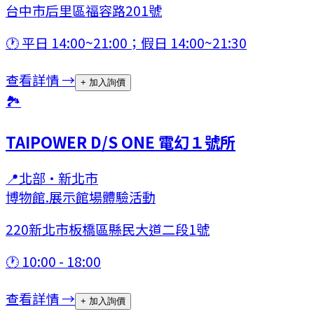
台中市后里區福容路201號
🕐
平日 14:00~21:00；假日 14:00~21:30
查看詳情 →
+ 加入詢價
🏞
TAIPOWER D/S ONE 電幻１號所
📍
北部
·
新北市
博物館.展示館場
體驗活動
220新北市板橋區縣民大道二段1號
🕐
10:00 - 18:00
查看詳情 →
+ 加入詢價