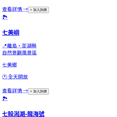
查看詳情 →
+ 加入詢價
🏞
七美嶼
📍
離島
·
澎湖縣
自然景觀
風景區
七美鄉
🕐
全天開放
查看詳情 →
+ 加入詢價
🏞
七股潟湖-龍海號