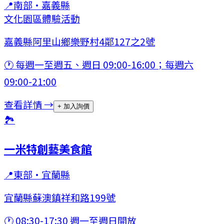
📍
南部
·
嘉義縣
文化園區
體驗活動
嘉義縣阿里山鄉樂野村4鄰127之2號
🕐
每週一至週五、週日 09:00-16:00；每週六
09:00-21:00
查看詳情 →
+ 加入詢價
🏞
一米特創藝美食館
📍
東部
·
宜蘭縣
宜蘭縣蘇澳鎮祥和路199號
🕐
08:30-17:30 週一至週日開放