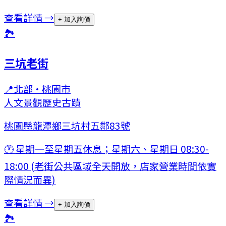
查看詳情 →
+ 加入詢價
🏞
三坑老街
📍
北部
·
桃園市
人文景觀
歷史古蹟
桃園縣龍潭鄉三坑村五鄰83號
🕐
星期一至星期五休息；星期六、星期日 08:30-
18:00 (老街公共區域全天開放，店家營業時間依實
際情況而異)
查看詳情 →
+ 加入詢價
🏞