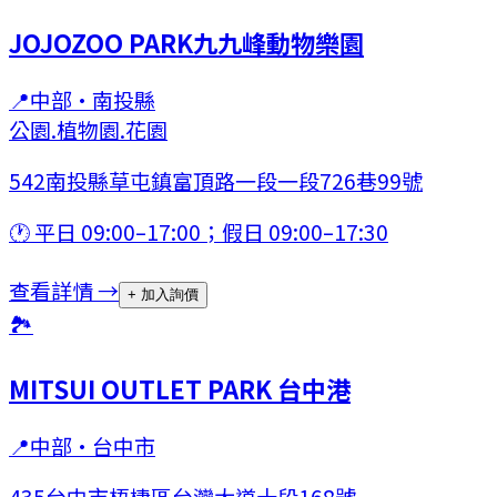
JOJOZOO PARK九九峰動物樂園
📍
中部
·
南投縣
公園.植物園.花園
542南投縣草屯鎮富頂路一段⼀段726巷99號
🕐
平日 09:00–17:00；假日 09:00–17:30
查看詳情 →
+ 加入詢價
🏞
MITSUI OUTLET PARK 台中港
📍
中部
·
台中市
435台中市梧棲區台灣大道十段168號