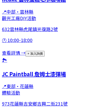
📍
中部
·
雲林縣
觀光工廠
DIY活動
632雲林縣虎尾鎮光復路2號
🕐
10:00-18:00
查看詳情 →
+ 加入詢價
🏞
JC Paintball 詹姆士漆彈場
📍
東部
·
花蓮縣
體驗活動
973花蓮縣吉安鄉吉興二街231號