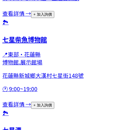
查看詳情 →
+ 加入詢價
🏞
七星柴魚博物館
📍
東部
·
花蓮縣
博物館.展示館場
花蓮縣新城鄉大漢村七星街148號
🕐
9:00~19:00
查看詳情 →
+ 加入詢價
🏞
七星潭