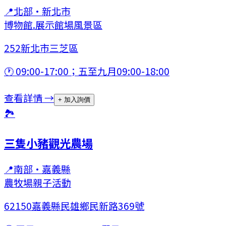
📍
北部
·
新北市
博物館.展示館場
風景區
252新北市三芝區
🕐
09:00-17:00；五至九月09:00-18:00
查看詳情 →
+ 加入詢價
🏞
三隻小豬觀光農場
📍
南部
·
嘉義縣
農牧場
親子活動
62150嘉義縣民雄鄉民新路369號