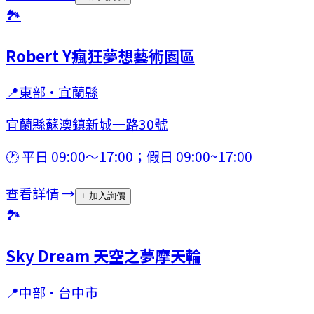
🏞
Robert Y瘋狂夢想藝術園區
📍
東部
·
宜蘭縣
宜蘭縣蘇澳鎮新城一路30號
🕐
平日 09:00～17:00；假日 09:00~17:00
查看詳情 →
+ 加入詢價
🏞
Sky Dream 天空之夢摩天輪
📍
中部
·
台中市