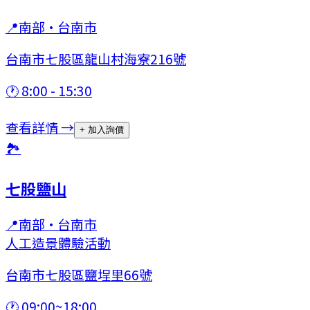
📍
南部
·
台南市
台南市七股區龍山村海寮216號
🕐
8:00 - 15:30
查看詳情 →
+ 加入詢價
🏞
七股鹽山
📍
南部
·
台南市
人工造景
體驗活動
台南市七股區鹽埕里66號
🕐
09:00~18:00