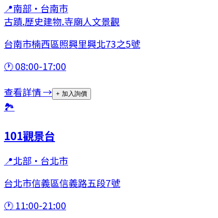
📍
南部
·
台南市
古蹟.歷史建物.寺廟
人文景觀
台南市楠西區照興里興北73之5號
🕐
08:00-17:00
查看詳情 →
+ 加入詢價
🏞
101觀景台
📍
北部
·
台北市
台北市信義區信義路五段7號
🕐
11:00-21:00