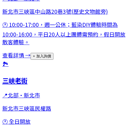
新北市三峽區中山路20巷3號(歷史文物館旁)
🕐
10:00-17:00，週一公休；藍染DIY體驗時間為
10:00-16:00，平日20人以上團體需預約，假日開放
散客體驗。
查看詳情 →
+ 加入詢價
🏞
三峽老街
📍
北部
·
新北市
新北市三峽區民權路
🕐
全日開放