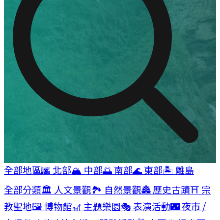
全部地區
🌆
北部
🏔
中部
🌅
南部
🌊
東部
🏝
離島
全部分類
🏛️
人文景觀
🏞️
自然景觀
🏯
歷史古蹟
⛩️
宗
教聖地
🖼️
博物館
🎢
主題樂園
🎭
表演活動
🌃
夜市 /