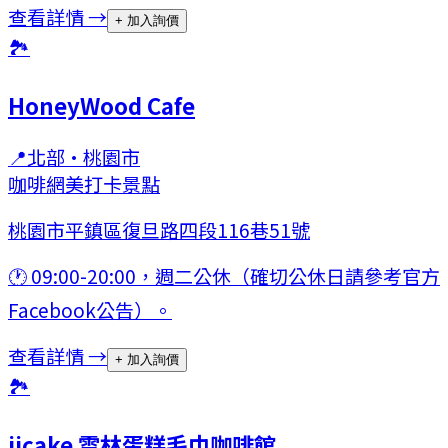
查看詳情 →
+ 加入詢價
🏞
HoneyWood Cafe
📍
北部
·
桃園市
咖啡
網美打卡景點
桃園市平鎮區復旦路四段116巷51號
🕐
09:00-20:00，週二公休（確切公休日請參考官方
Facebook公告）。
查看詳情 →
+ 加入詢價
🏞
iicake 雲林蛋糕毛巾咖啡館