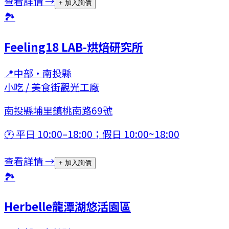
查看詳情 →
+ 加入詢價
🏞
Feeling18 LAB-烘焙研究所
📍
中部
·
南投縣
小吃 / 美食街
觀光工廠
南投縣埔里鎮桃南路69號
🕐
平日 10:00–18:00；假日 10:00~18:00
查看詳情 →
+ 加入詢價
🏞
Herbelle龍潭湖悠活園區