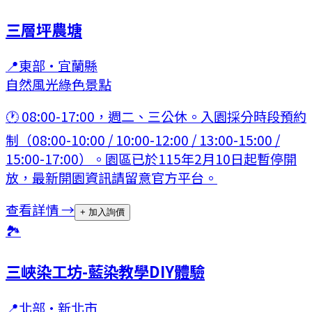
三層坪農塘
📍
東部
·
宜蘭縣
自然風光
綠色景點
🕐
08:00-17:00，週二、三公休。入園採分時段預約
制（08:00-10:00 / 10:00-12:00 / 13:00-15:00 /
15:00-17:00）。園區已於115年2月10日起暫停開
放，最新開園資訊請留意官方平台。
查看詳情 →
+ 加入詢價
🏞
三峽染工坊-藍染教學DIY體驗
📍
北部
·
新北市