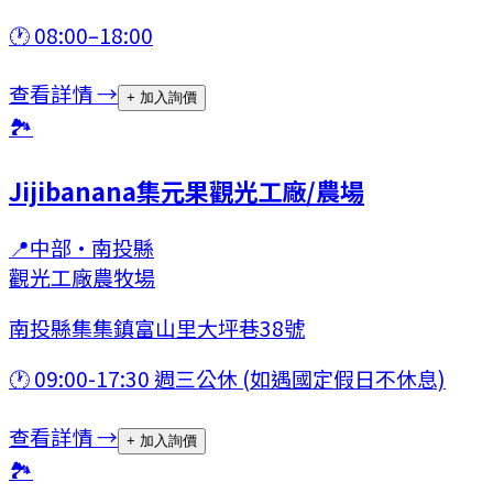
🕐
08:00–18:00
查看詳情 →
+ 加入詢價
🏞
Jijibanana集元果觀光工廠/農場
📍
中部
·
南投縣
觀光工廠
農牧場
南投縣集集鎮富山里大坪巷38號
🕐
09:00-17:30 週三公休 (如遇國定假日不休息)
查看詳情 →
+ 加入詢價
🏞