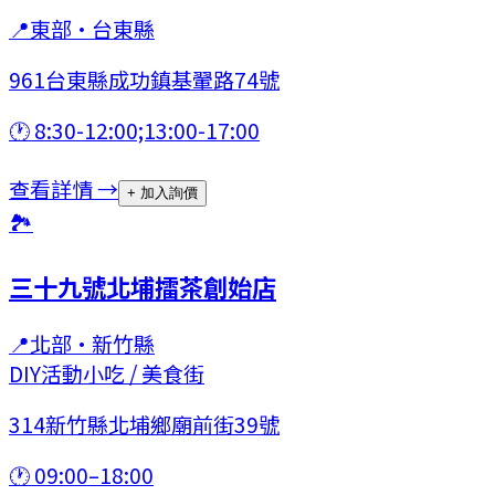
📍
東部
·
台東縣
961台東縣成功鎮基翬路74號
🕐
8:30-12:00;13:00-17:00
查看詳情 →
+ 加入詢價
🏞
三十九號北埔擂茶創始店
📍
北部
·
新竹縣
DIY活動
小吃 / 美食街
314新竹縣北埔鄉廟前街39號
🕐
09:00–18:00