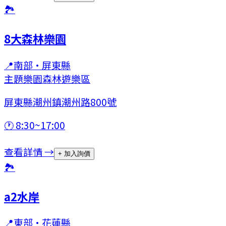
🏞
8大森林樂園
📍
南部
·
屏東縣
主題樂園
森林遊樂區
屏東縣潮州鎮潮州路800號
🕐
8:30~17:00
查看詳情 →
+ 加入詢價
🏞
a2水岸
📍
東部
·
花蓮縣