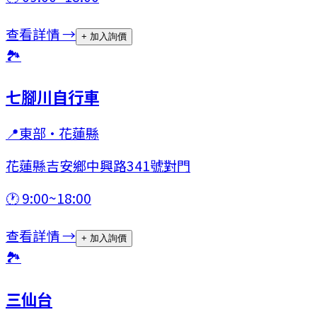
查看詳情 →
+ 加入詢價
🏞
七腳川自行車
📍
東部
·
花蓮縣
花蓮縣吉安鄉中興路341號對門
🕐
9:00~18:00
查看詳情 →
+ 加入詢價
🏞
三仙台