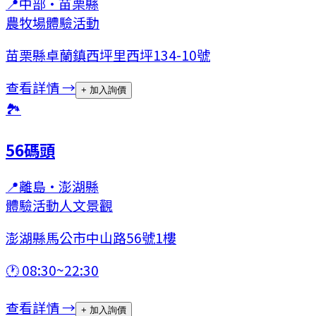
📍
中部
·
苗栗縣
農牧場
體驗活動
苗栗縣卓蘭鎮西坪里西坪134-10號
查看詳情 →
+ 加入詢價
🏞
56碼頭
📍
離島
·
澎湖縣
體驗活動
人文景觀
澎湖縣馬公市中山路56號1樓
🕐
08:30~22:30
查看詳情 →
+ 加入詢價