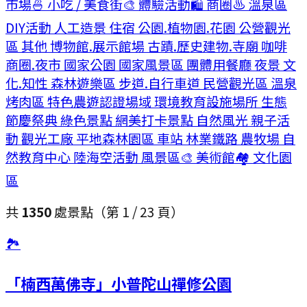
市場
🍜
小吃 / 美食街
🎨
體驗活動
🛍️
商圈
♨️
溫泉區
DIY活動
人工造景
住宿
公園.植物園.花園
公營觀光
區
其他
博物館.展示館場
古蹟.歷史建物.寺廟
咖啡
商圈.夜市
國家公園
國家風景區
團體用餐廳
夜景
文
化.知性
森林遊樂區
步道.自行車道
民營觀光區
溫泉
烤肉區
特色農遊認證場域
環境教育設施場所
生態
節慶祭典
綠色景點
網美打卡景點
自然風光
親子活
動
觀光工廠
平地森林園區
車站
林業鐵路
農牧場
自
然教育中心
陸海空活動
風景區
🎨
美術館
🏘️
文化園
區
共
1350
處景點
（第
1
/
23
頁）
🏞
「楠西萬佛寺」小普陀山禪修公園