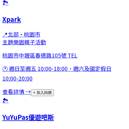
🏞
Xpark
📍
北部
·
桃園市
主題樂園
親子活動
桃園市中壢區春德路105號 TEL
🕐
週日至週五 10:00-18:00，週六及國定假日
10:00-20:00
查看詳情 →
+ 加入詢價
🏞
YuYuPas優遊吧斯