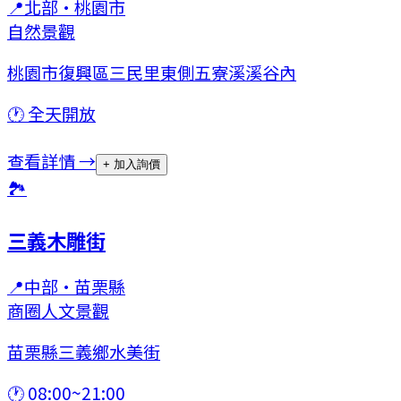
📍
北部
·
桃園市
自然景觀
桃園市復興區三民里東側五寮溪溪谷內
🕐
全天開放
查看詳情 →
+ 加入詢價
🏞
三義木雕街
📍
中部
·
苗栗縣
商圈
人文景觀
苗栗縣三義鄉水美街
🕐
08:00~21:00