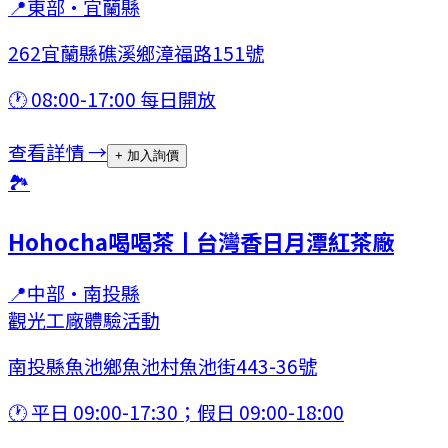
📍
東部
·
宜蘭縣
262宜蘭縣礁溪鄉漳福路151號
🕐
08:00-17:00 每日開放
查看詳情 →
+ 加入詢價
🏞
Hohocha喝喝茶丨台灣香日月潭紅茶廠
📍
中部
·
南投縣
觀光工廠
體驗活動
南投縣魚池鄉魚池村魚池街443-36號
🕐
平日 09:00-17:30；假日 09:00-18:00