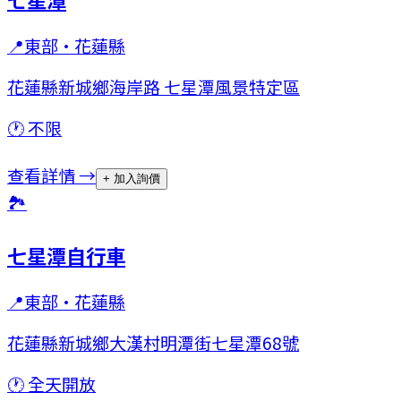
📍
東部
·
花蓮縣
花蓮縣新城鄉海岸路 七星潭風景特定區
🕐
不限
查看詳情 →
+ 加入詢價
🏞
七星潭自行車
📍
東部
·
花蓮縣
花蓮縣新城鄉大漢村明潭街七星潭68號
🕐
全天開放