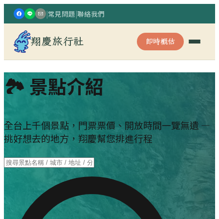
|
常見問題
|
聯絡我們
翔慶旅行社
即時概估
🏞 景點介紹
全台上千個景點，門票票價、開放時間一覽無遺 —
挑好想去的地方，翔慶幫您排進行程