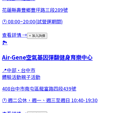
花蓮縣壽豐鄉豐坪路三段289號
🕐
08:00~20:00(試營運期間)
查看詳情 →
+ 加入詢價
🏞
Air-Gene空氣基因彈翻健身育樂中心
📍
中部
·
台中市
體驗活動
親子活動
408台中市南屯區龍富路四段439號
🕐
週二公休，週一、週三至週日 10:40-19:30