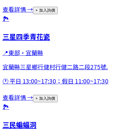
查看詳情 →
+ 加入詢價
🏞
三星四季青花瓷
📍
東部
·
宜蘭縣
宜蘭縣三星鄉行健村行健二路二段275號.
🕐
平日 13:00~17:30；假日 11:00~17:30
查看詳情 →
+ 加入詢價
🏞
三民蝙蝠洞