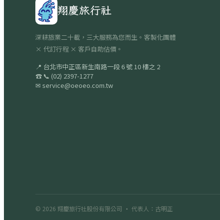
翔慶旅行社
深耕旅業二十載，三大服務為您而生。客製化團體
× 代訂行程 × 客戶自助估價。
📍
台北市中正區新生南路一段 6 號 10 樓之 2
☎
📞
(02) 2397-1277
✉
service@oeoeo.com.tw
© 2026
翔慶旅行社股份有限公司
· 代表人：古明正