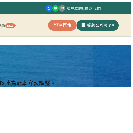
|
常見問題
|
聯絡我們
即時概估
🏢 簽約公司報名
▾
服務
NEW
▾
或以此為藍本客製調整。