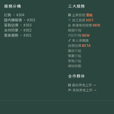
服務分機
三大服務
訂房 · #304
🏢 企業旅遊
賣點
國內團報價 · #303
👔 員工旅遊
HOT
客製估價 · #303
🎤 會議場地詢價
NEW
合作同業 · #302
精選行程
售後服務 · #301
代訂行程
NEW
💕 單人湊團趣
自選估價
BETA
飯店介紹
餐廳介紹
景點介紹
網站地圖
合作夥伴
🏨 飯店業者上架 →
🏞 景點業者上架 →