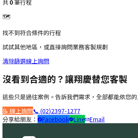
共
0
筆行程
🗺
找不到符合條件的行程
試試其他地區，或直接詢問業務客製規劃
清除篩選
線上詢問
沒看到合適的？讓翔慶替您客製
這些只是過往案例。告訴我們需求，全部都能依您的
📝 線上詢問
📞
(02)2397-1277
分享給朋友：
Facebook
Line
Email