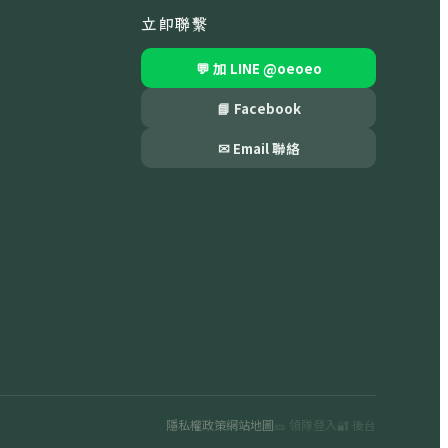
立即聯繫
💬 加 LINE
@oeoeo
📘 Facebook
✉ Email 聯絡
隱私權政策
網站地圖
🎫 領隊登入
🔐 後台