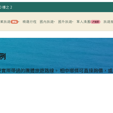
 樓之 2
企業旅遊
精選行程
國內旅遊
國外旅遊
單人湊團
旅遊
賣點
💕獨家
▾
▾
▾
例
慶實際帶過的團體旅遊路線。 相中哪條可直接詢價，