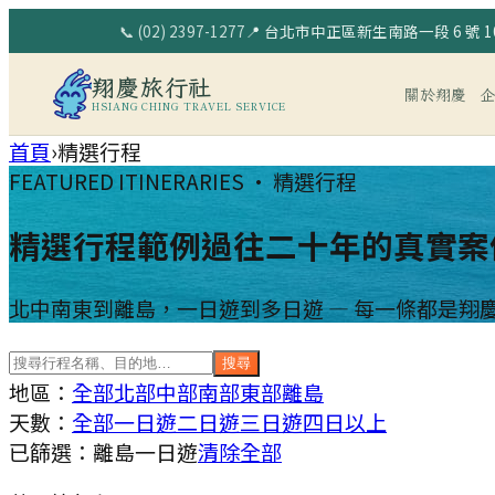
📞
(02) 2397-1277
📍
台北市中正區新生南路一段 6 號 10
翔慶旅行社
關於翔慶
HSIANG CHING TRAVEL SERVICE
首頁
›
精選行程
FEATURED ITINERARIES · 精選行程
精選行程範例
過往二十年的真實案
北中南東到離島，一日遊到多日遊 — 每一條都是翔
搜尋
地區：
全部
北部
中部
南部
東部
離島
天數：
全部
一日遊
二日遊
三日遊
四日以上
已篩選：
離島
一日遊
清除全部