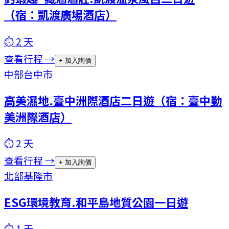
（宿：凱渡廣場酒店）
⏱
2
天
查看行程 →
+ 加入詢價
中部
台中市
高美濕地.臺中洲際酒店二日遊（宿：臺中勤
美洲際酒店）
⏱
2
天
查看行程 →
+ 加入詢價
北部
基隆市
ESG環境教育.和平島地質公園一日遊
⏱
1
天