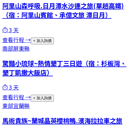
阿里山森呼吸.日月潭水沙連之旅(單趟高鐵)
（宿：阿里山賓館、承億文旅 潭日月）
⏱
3
天
查看行程 →
+ 加入詢價
南部
屏東縣
驚豔小琉球~熱情墾丁三日遊（宿：杉板灣、
墾丁凱撒大飯店）
⏱
3
天
查看行程 →
+ 加入詢價
東部
宜蘭縣
馬術貴族~蘭城晶英櫻桃鴨.濱海拉拉車之旅