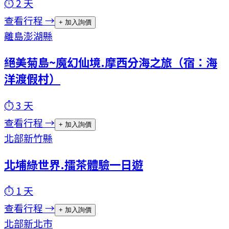
⏱
2
天
查看行程 →
+ 加入詢價
離島
澎湖縣
絕美菊島~魔幻仙境.摩西分海之旅（宿：海
洋渡假村）
⏱
3
天
查看行程 →
+ 加入詢價
北部
新竹縣
北埔綠世界.擂茶體驗一日遊
⏱
1
天
查看行程 →
+ 加入詢價
北部
新北市