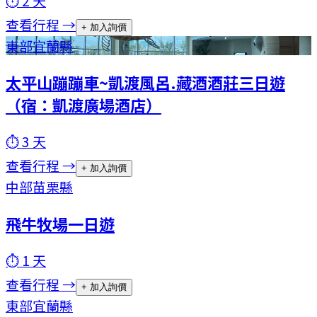
⏱
2
天
查看行程 →
+ 加入詢價
東部
宜蘭縣
太平山蹦蹦車~凱渡風呂.藏酒酒莊三日遊
（宿：凱渡廣場酒店）
⏱
3
天
查看行程 →
+ 加入詢價
中部
苗栗縣
飛牛牧場一日遊
⏱
1
天
查看行程 →
+ 加入詢價
東部
宜蘭縣