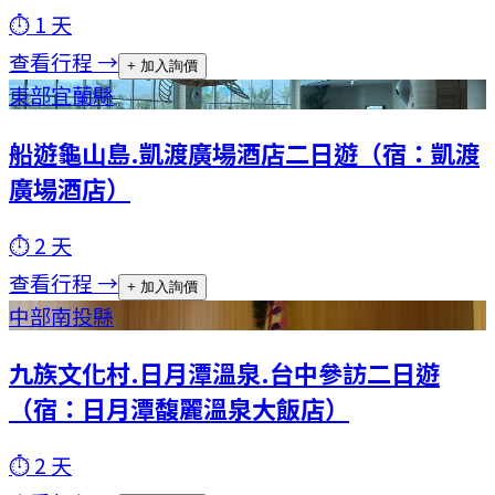
⏱
1
天
查看行程 →
+ 加入詢價
東部
宜蘭縣
船遊龜山島.凱渡廣場酒店二日遊（宿：凱渡
廣場酒店）
⏱
2
天
查看行程 →
+ 加入詢價
中部
南投縣
九族文化村.日月潭溫泉.台中參訪二日遊
（宿：日月潭馥麗溫泉大飯店）
⏱
2
天