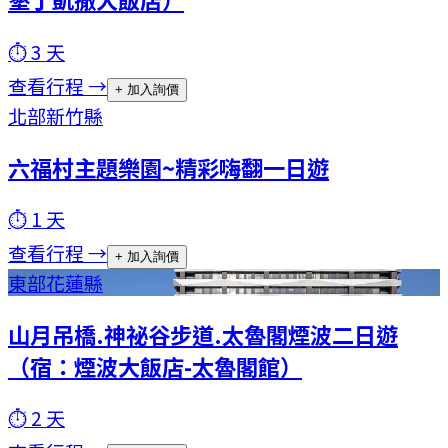
⏱
3
天
查看行程 →
+ 加入詢價
北部
新竹縣
六福村主題樂園~精彩嗨翻一日遊
⏱
1
天
查看行程 →
+ 加入詢價
東部
花蓮縣
山月吊橋.神祕谷步道.太魯閣煙波二日遊
（宿：煙波大飯店-太魯閣館）
⏱
2
天