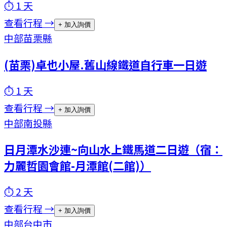
⏱
1
天
查看行程 →
+ 加入詢價
中部
苗栗縣
(苗栗)卓也小屋.舊山線鐵道自行車一日遊
⏱
1
天
查看行程 →
+ 加入詢價
中部
南投縣
日月潭水沙連~向山水上鐵馬道二日遊（宿：
力麗哲園會館-月潭館(二館)）
⏱
2
天
查看行程 →
+ 加入詢價
中部
台中市