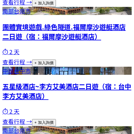
查看行程 →
+ 加入詢價
南部
台南市
團體實境遊戲.綠色隧道.福爾摩沙遊艇酒店
二日遊（宿：福爾摩沙遊艇酒店）
⏱
2
天
查看行程 →
+ 加入詢價
中部
台中市
五星級酒店~李方艾美酒店二日遊（宿：台中
李方艾美酒店）
⏱
2
天
查看行程 →
+ 加入詢價
南部
台南市