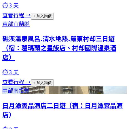
⏱
3
天
查看行程 →
+ 加入詢價
東部
宜蘭縣
礁溪溫泉風呂.清水地熱.羅東村却三日遊
（宿：葛瑪蘭之星飯店、村却國際溫泉酒
店）
⏱
3
天
查看行程 →
+ 加入詢價
中部
南投縣
日月潭雲品酒店二日遊（宿：日月潭雲品酒
店）