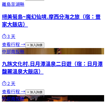
離島
澎湖縣
絕美菊島~魔幻仙境.摩西分海之旅（宿：豐
家大飯店）
⏱
3
天
查看行程 →
+ 加入詢價
中部
南投縣
九族文化村.日月潭溫泉二日遊（宿：日月潭
馥麗溫泉大飯店）
⏱
2
天
查看行程 →
+ 加入詢價
中部
南投縣