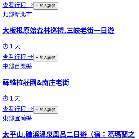
查看行程 →
+ 加入詢價
北部
新北市
大板根原始森林巡禮.三峽老街一日遊
⏱
1
天
查看行程 →
+ 加入詢價
中部
苗栗縣
蘇維拉莊園&南庄老街
⏱
1
天
查看行程 →
+ 加入詢價
東部
宜蘭縣
太平山.礁溪溫泉風呂二日遊（宿：葛瑪蘭之