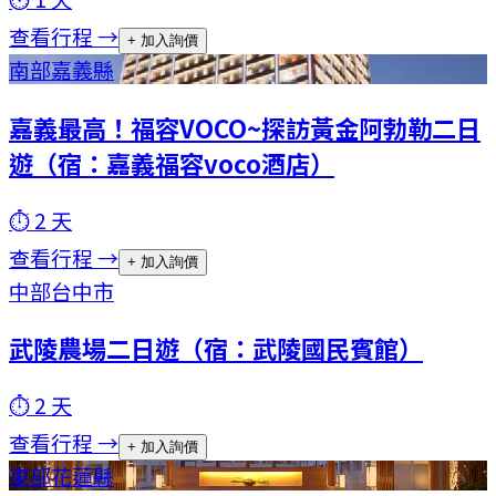
查看行程 →
+ 加入詢價
南部
嘉義縣
嘉義最高！福容VOCO~探訪黃金阿勃勒二日
遊（宿：嘉義福容voco酒店）
⏱
2
天
查看行程 →
+ 加入詢價
中部
台中市
武陵農場二日遊（宿：武陵國民賓館）
⏱
2
天
查看行程 →
+ 加入詢價
東部
花蓮縣