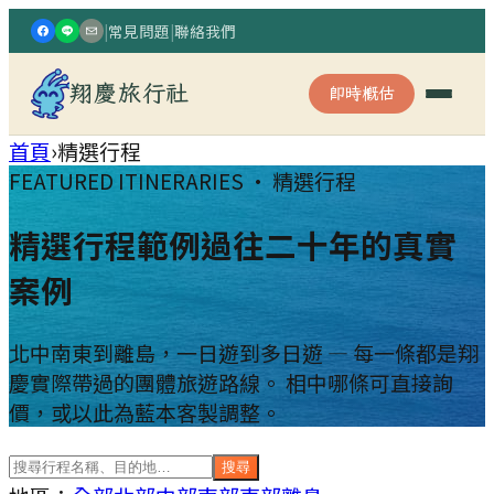
|
常見問題
|
聯絡我們
翔慶旅行社
即時概估
首頁
›
精選行程
FEATURED ITINERARIES · 精選行程
精選行程範例
過往二十年的真實
案例
北中南東到離島，一日遊到多日遊 — 每一條都是翔
慶實際帶過的團體旅遊路線。 相中哪條可直接詢
價，或以此為藍本客製調整。
搜尋