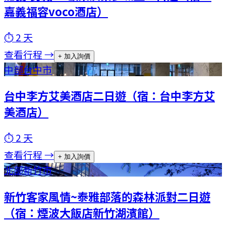
嘉義福容voco酒店）
⏱
2
天
查看行程 →
+ 加入詢價
中部
台中市
台中李方艾美酒店二日遊（宿：台中李方艾
美酒店）
⏱
2
天
查看行程 →
+ 加入詢價
北部
新竹市
新竹客家風情~泰雅部落的森林派對二日遊
（宿：煙波大飯店新竹湖濱館）