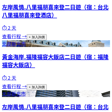
左岸風情.八里福朋喜來登二日遊（宿：台北
八里福朋喜來登酒店）
⏱
2
天
查看行程 →
+ 加入詢價
北部
新北市
黃金海岸.福隆福容大飯店二日遊（宿：福隆
福容大飯店）
⏱
2
天
查看行程 →
+ 加入詢價
北部
新北市
左岸風情.八里福朋喜來登二日遊（宿：台北