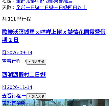
地區：
全部
北部
中部
南部
東部
離島
天數：
全部
一日遊
二日遊
三日遊
四日以上
共
111
筆行程
歐樂沃築城堡 x 咩咩上樹 x 詩情花園露營假
期 2 日
🗓
2026-09-19
查看行程 →
+ 加入詢價
西湖渡假村二日遊
🗓
2026-11-14
查看行程 →
+ 加入詢價
東部
宜蘭縣