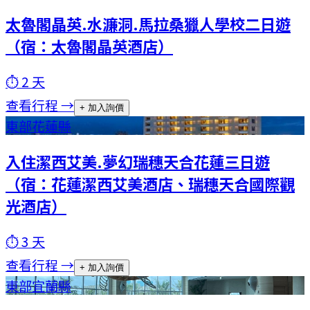
太魯閣晶英.水濂洞.馬拉桑獵人學校二日遊
（宿：太魯閣晶英酒店）
⏱
2
天
查看行程 →
+ 加入詢價
東部
花蓮縣
入住潔西艾美.夢幻瑞穗天合花蓮三日遊
（宿：花蓮潔西艾美酒店、瑞穗天合國際觀
光酒店）
⏱
3
天
查看行程 →
+ 加入詢價
東部
宜蘭縣