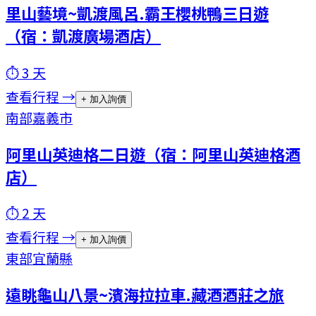
里山藝境~凱渡風呂.霸王櫻桃鴨三日遊
（宿：凱渡廣場酒店）
⏱
3
天
查看行程 →
+ 加入詢價
南部
嘉義市
阿里山英迪格二日遊（宿：阿里山英迪格酒
店）
⏱
2
天
查看行程 →
+ 加入詢價
東部
宜蘭縣
遠眺龜山八景~濱海拉拉車.藏酒酒莊之旅