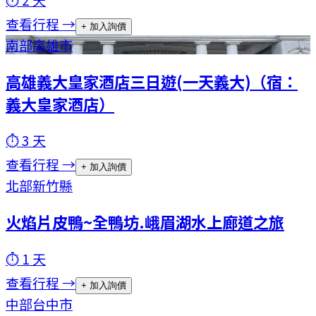
查看行程 →
+ 加入詢價
南部
高雄市
高雄義大皇家酒店三日遊(一天義大)（宿：
義大皇家酒店）
⏱
3
天
查看行程 →
+ 加入詢價
北部
新竹縣
火焰片皮鴨~全鴨坊.峨眉湖水上廊道之旅
⏱
1
天
查看行程 →
+ 加入詢價
中部
台中市