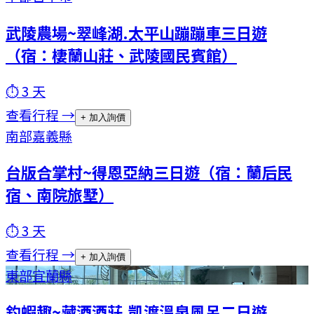
武陵農場~翠峰湖.太平山蹦蹦車三日遊
（宿：棲蘭山莊、武陵國民賓館）
⏱
3
天
查看行程 →
+ 加入詢價
南部
嘉義縣
台版合掌村~得恩亞納三日遊（宿：蘭后民
宿、南院旅墅）
⏱
3
天
查看行程 →
+ 加入詢價
東部
宜蘭縣
釣蝦趣~藏酒酒莊.凱渡溫泉風呂二日遊