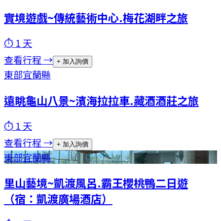
實境遊戲~傳統藝術中心.梅花湖畔之旅
⏱
1
天
查看行程 →
+ 加入詢價
東部
宜蘭縣
遠眺龜山八景~濱海拉拉車.藏酒酒莊之旅
⏱
1
天
查看行程 →
+ 加入詢價
東部
宜蘭縣
里山藝境~凱渡風呂.霸王櫻桃鴨二日遊
（宿：凱渡廣場酒店）