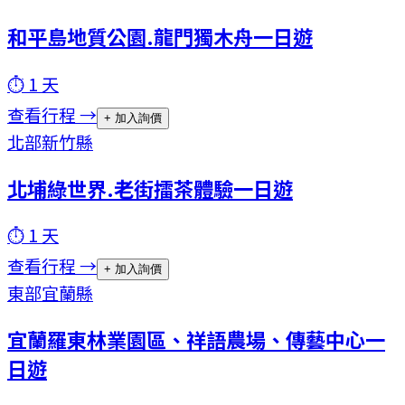
和平島地質公園.龍門獨木舟一日遊
⏱
1
天
查看行程 →
+ 加入詢價
北部
新竹縣
北埔綠世界.老街擂茶體驗一日遊
⏱
1
天
查看行程 →
+ 加入詢價
東部
宜蘭縣
宜蘭羅東林業園區、祥語農場、傳藝中心一
日遊