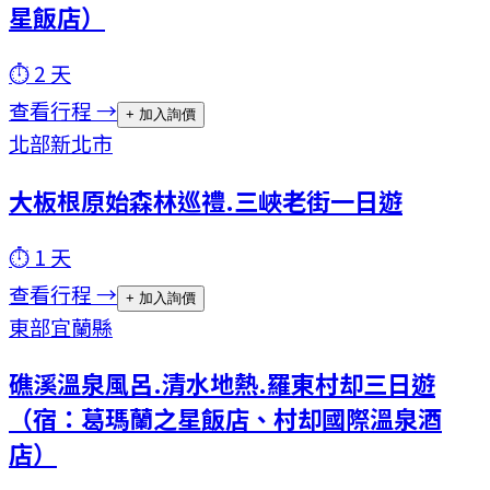
星飯店）
⏱
2
天
查看行程 →
+ 加入詢價
北部
新北市
大板根原始森林巡禮.三峽老街一日遊
⏱
1
天
查看行程 →
+ 加入詢價
東部
宜蘭縣
礁溪溫泉風呂.清水地熱.羅東村却三日遊
（宿：葛瑪蘭之星飯店、村却國際溫泉酒
店）