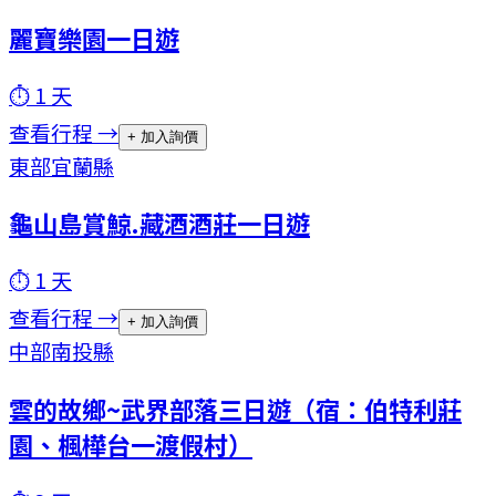
麗寶樂園一日遊
⏱
1
天
查看行程 →
+ 加入詢價
東部
宜蘭縣
龜山島賞鯨.藏酒酒莊一日遊
⏱
1
天
查看行程 →
+ 加入詢價
中部
南投縣
雲的故鄉~武界部落三日遊（宿：伯特利莊
園、楓樺台一渡假村）