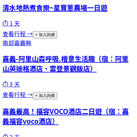
清水地熱煮食樂~星寶蔥農場一日遊
⏱
1
天
查看行程 →
+ 加入詢價
南部
嘉義縣
嘉義-阿里山森呼吸.檜意生活趣（宿：阿里
山英迪格酒店、雲登景觀飯店）
⏱
3
天
查看行程 →
+ 加入詢價
嘉義最高！福容VOCO酒店二日遊（宿：嘉
義福容voco酒店）
⏱
2
天