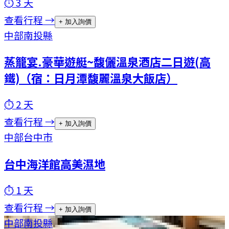
⏱
3
天
查看行程 →
+ 加入詢價
中部
南投縣
蒸籠宴.豪華遊艇~馥儷溫泉酒店二日遊(高
鐵)（宿：日月潭馥麗溫泉大飯店）
⏱
2
天
查看行程 →
+ 加入詢價
中部
台中市
台中海洋館高美濕地
⏱
1
天
查看行程 →
+ 加入詢價
中部
南投縣