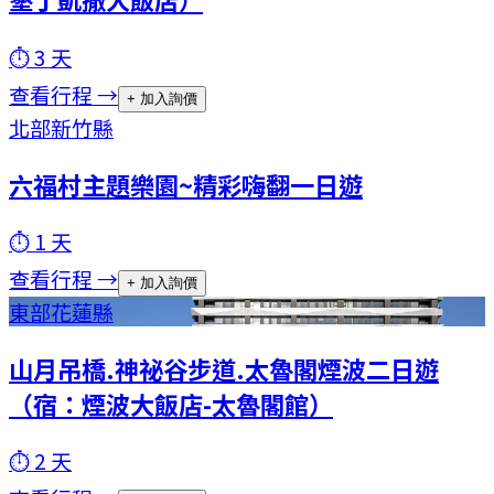
⏱
3
天
查看行程 →
+ 加入詢價
北部
新竹縣
六福村主題樂園~精彩嗨翻一日遊
⏱
1
天
查看行程 →
+ 加入詢價
東部
花蓮縣
山月吊橋.神祕谷步道.太魯閣煙波二日遊
（宿：煙波大飯店-太魯閣館）
⏱
2
天