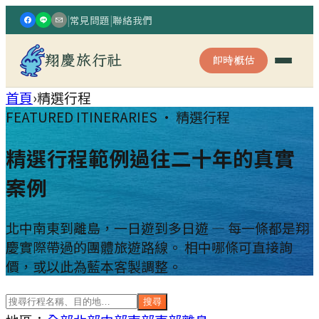
|
常見問題
|
聯絡我們
翔慶旅行社
即時概估
首頁
›
精選行程
FEATURED ITINERARIES · 精選行程
精選行程範例
過往二十年的真實
案例
北中南東到離島，一日遊到多日遊 — 每一條都是翔
慶實際帶過的團體旅遊路線。 相中哪條可直接詢
價，或以此為藍本客製調整。
搜尋