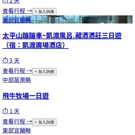
⏱
2
天
查看行程 →
+ 加入詢價
東部
宜蘭縣
太平山蹦蹦車~凱渡風呂.藏酒酒莊三日遊
（宿：凱渡廣場酒店）
⏱
3
天
查看行程 →
+ 加入詢價
中部
苗栗縣
飛牛牧場一日遊
⏱
1
天
查看行程 →
+ 加入詢價
東部
宜蘭縣