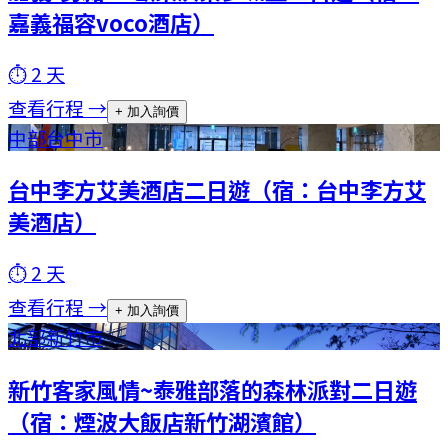
嘉義福容voco酒店）
⏱
2
天
查看行程 →
+ 加入詢價
中部
台中市
台中李方艾美酒店二日遊（宿：台中李方艾
美酒店）
⏱
2
天
查看行程 →
+ 加入詢價
北部
新竹市
新竹客家風情~泰雅部落的森林派對二日遊
（宿：煙波大飯店新竹湖濱館）