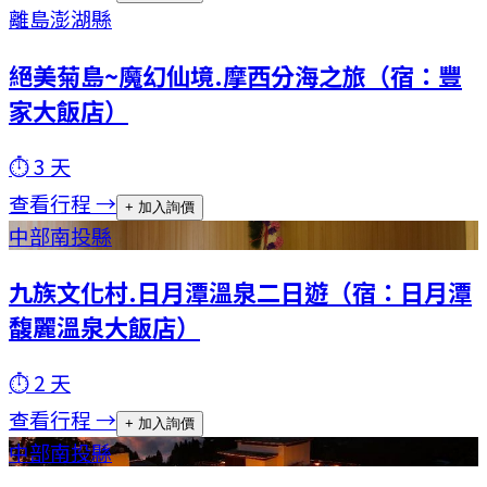
離島
澎湖縣
絕美菊島~魔幻仙境.摩西分海之旅（宿：豐
家大飯店）
⏱
3
天
查看行程 →
+ 加入詢價
中部
南投縣
九族文化村.日月潭溫泉二日遊（宿：日月潭
馥麗溫泉大飯店）
⏱
2
天
查看行程 →
+ 加入詢價
中部
南投縣