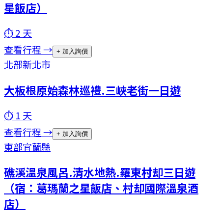
星飯店）
⏱
2
天
查看行程 →
+ 加入詢價
北部
新北市
大板根原始森林巡禮.三峽老街一日遊
⏱
1
天
查看行程 →
+ 加入詢價
東部
宜蘭縣
礁溪溫泉風呂.清水地熱.羅東村却三日遊
（宿：葛瑪蘭之星飯店、村却國際溫泉酒
店）