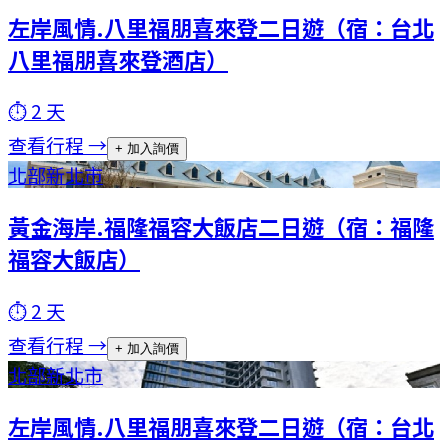
左岸風情.八里福朋喜來登二日遊（宿：台北
八里福朋喜來登酒店）
⏱
2
天
查看行程 →
+ 加入詢價
北部
新北市
黃金海岸.福隆福容大飯店二日遊（宿：福隆
福容大飯店）
⏱
2
天
查看行程 →
+ 加入詢價
北部
新北市
左岸風情.八里福朋喜來登二日遊（宿：台北