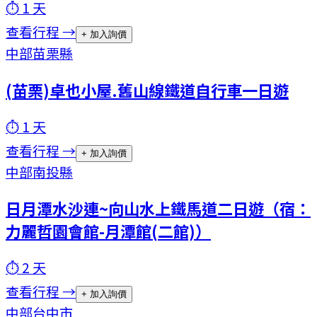
⏱
1
天
查看行程 →
+ 加入詢價
中部
苗栗縣
(苗栗)卓也小屋.舊山線鐵道自行車一日遊
⏱
1
天
查看行程 →
+ 加入詢價
中部
南投縣
日月潭水沙連~向山水上鐵馬道二日遊（宿：
力麗哲園會館-月潭館(二館)）
⏱
2
天
查看行程 →
+ 加入詢價
中部
台中市