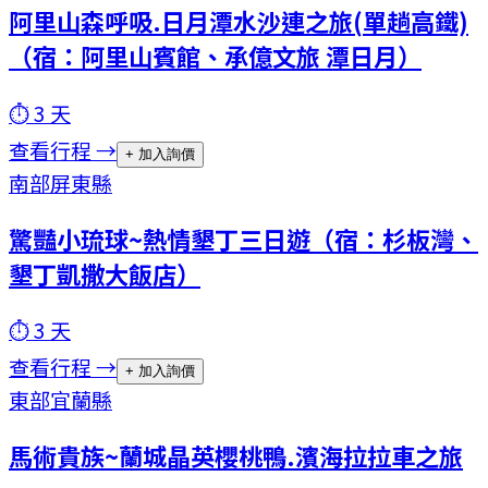
阿里山森呼吸.日月潭水沙連之旅(單趟高鐵)
（宿：阿里山賓館、承億文旅 潭日月）
⏱
3
天
查看行程 →
+ 加入詢價
南部
屏東縣
驚豔小琉球~熱情墾丁三日遊（宿：杉板灣、
墾丁凱撒大飯店）
⏱
3
天
查看行程 →
+ 加入詢價
東部
宜蘭縣
馬術貴族~蘭城晶英櫻桃鴨.濱海拉拉車之旅