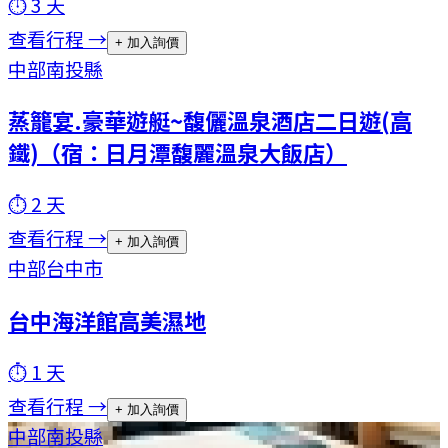
⏱
3
天
查看行程 →
+ 加入詢價
中部
南投縣
蒸籠宴.豪華遊艇~馥儷溫泉酒店二日遊(高
鐵)（宿：日月潭馥麗溫泉大飯店）
⏱
2
天
查看行程 →
+ 加入詢價
中部
台中市
台中海洋館高美濕地
⏱
1
天
查看行程 →
+ 加入詢價
中部
南投縣