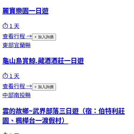
麗寶樂園一日遊
⏱
1
天
查看行程 →
+ 加入詢價
東部
宜蘭縣
龜山島賞鯨.藏酒酒莊一日遊
⏱
1
天
查看行程 →
+ 加入詢價
中部
南投縣
雲的故鄉~武界部落三日遊（宿：伯特利莊
園、楓樺台一渡假村）