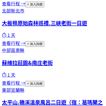
查看行程 →
+ 加入詢價
北部
新北市
大板根原始森林巡禮.三峽老街一日遊
⏱
1
天
查看行程 →
+ 加入詢價
中部
苗栗縣
蘇維拉莊園&南庄老街
⏱
1
天
查看行程 →
+ 加入詢價
東部
宜蘭縣
太平山.礁溪溫泉風呂二日遊（宿：葛瑪蘭之