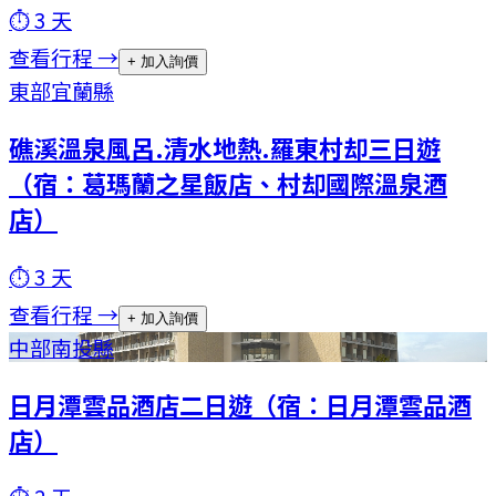
⏱
3
天
查看行程 →
+ 加入詢價
東部
宜蘭縣
礁溪溫泉風呂.清水地熱.羅東村却三日遊
（宿：葛瑪蘭之星飯店、村却國際溫泉酒
店）
⏱
3
天
查看行程 →
+ 加入詢價
中部
南投縣
日月潭雲品酒店二日遊（宿：日月潭雲品酒
店）