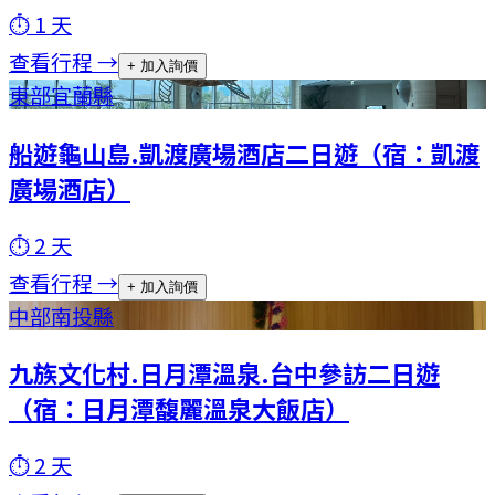
⏱
1
天
查看行程 →
+ 加入詢價
東部
宜蘭縣
船遊龜山島.凱渡廣場酒店二日遊（宿：凱渡
廣場酒店）
⏱
2
天
查看行程 →
+ 加入詢價
中部
南投縣
九族文化村.日月潭溫泉.台中參訪二日遊
（宿：日月潭馥麗溫泉大飯店）
⏱
2
天