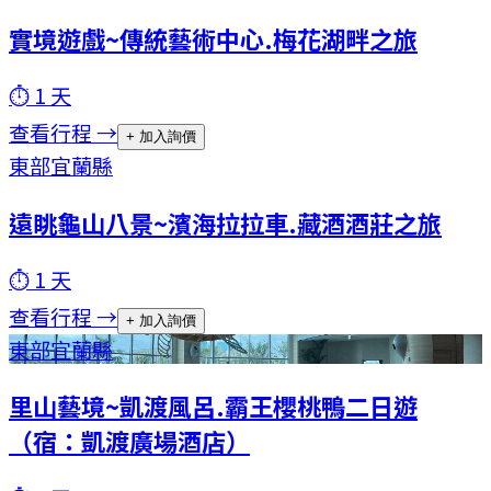
實境遊戲~傳統藝術中心.梅花湖畔之旅
⏱
1
天
查看行程 →
+ 加入詢價
東部
宜蘭縣
遠眺龜山八景~濱海拉拉車.藏酒酒莊之旅
⏱
1
天
查看行程 →
+ 加入詢價
東部
宜蘭縣
里山藝境~凱渡風呂.霸王櫻桃鴨二日遊
（宿：凱渡廣場酒店）