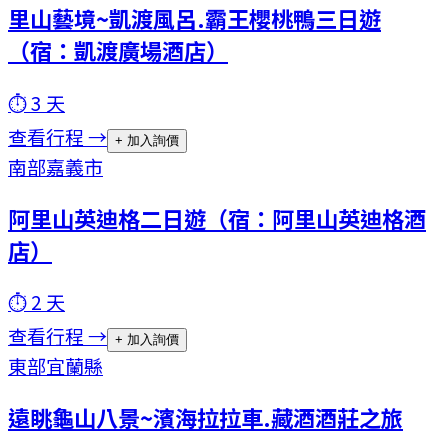
里山藝境~凱渡風呂.霸王櫻桃鴨三日遊
（宿：凱渡廣場酒店）
⏱
3
天
查看行程 →
+ 加入詢價
南部
嘉義市
阿里山英迪格二日遊（宿：阿里山英迪格酒
店）
⏱
2
天
查看行程 →
+ 加入詢價
東部
宜蘭縣
遠眺龜山八景~濱海拉拉車.藏酒酒莊之旅