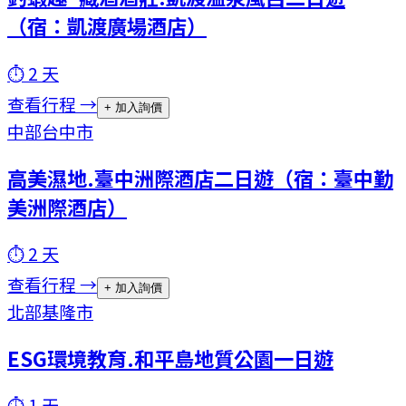
（宿：凱渡廣場酒店）
⏱
2
天
查看行程 →
+ 加入詢價
中部
台中市
高美濕地.臺中洲際酒店二日遊（宿：臺中勤
美洲際酒店）
⏱
2
天
查看行程 →
+ 加入詢價
北部
基隆市
ESG環境教育.和平島地質公園一日遊
⏱
1
天