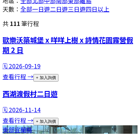
地區：
全部
北部
中部
南部
東部
離島
天數：
全部
一日遊
二日遊
三日遊
四日以上
共
111
筆行程
歐樂沃築城堡 x 咩咩上樹 x 詩情花園露營假
期 2 日
🗓
2026-09-19
查看行程 →
+ 加入詢價
西湖渡假村二日遊
🗓
2026-11-14
查看行程 →
+ 加入詢價
東部
宜蘭縣