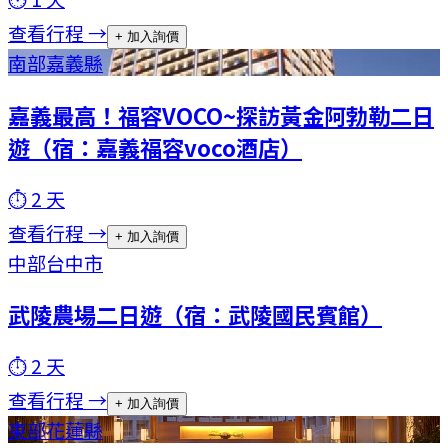
查看行程 →
+ 加入詢價
南部
嘉義縣
嘉義最高！福容VOCO~探訪黃金阿勃勒二日
遊（宿：嘉義福容voco酒店）
⏱
2
天
查看行程 →
+ 加入詢價
中部
台中市
武陵農場二日遊（宿：武陵國民賓館）
⏱
2
天
查看行程 →
+ 加入詢價
東部
花蓮縣