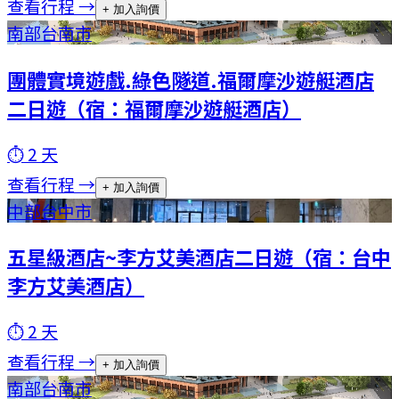
查看行程 →
+ 加入詢價
南部
台南市
團體實境遊戲.綠色隧道.福爾摩沙遊艇酒店
二日遊（宿：福爾摩沙遊艇酒店）
⏱
2
天
查看行程 →
+ 加入詢價
中部
台中市
五星級酒店~李方艾美酒店二日遊（宿：台中
李方艾美酒店）
⏱
2
天
查看行程 →
+ 加入詢價
南部
台南市