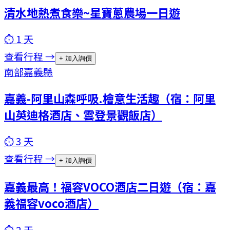
清水地熱煮食樂~星寶蔥農場一日遊
⏱
1
天
查看行程 →
+ 加入詢價
南部
嘉義縣
嘉義-阿里山森呼吸.檜意生活趣（宿：阿里
山英迪格酒店、雲登景觀飯店）
⏱
3
天
查看行程 →
+ 加入詢價
嘉義最高！福容VOCO酒店二日遊（宿：嘉
義福容voco酒店）
⏱
2
天