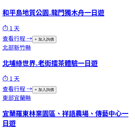
和平島地質公園.龍門獨木舟一日遊
⏱
1
天
查看行程 →
+ 加入詢價
北部
新竹縣
北埔綠世界.老街擂茶體驗一日遊
⏱
1
天
查看行程 →
+ 加入詢價
東部
宜蘭縣
宜蘭羅東林業園區、祥語農場、傳藝中心一
日遊