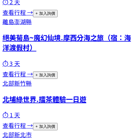
⏱
2
天
查看行程 →
+ 加入詢價
離島
澎湖縣
絕美菊島~魔幻仙境.摩西分海之旅（宿：海
洋渡假村）
⏱
3
天
查看行程 →
+ 加入詢價
北部
新竹縣
北埔綠世界.擂茶體驗一日遊
⏱
1
天
查看行程 →
+ 加入詢價
北部
新北市