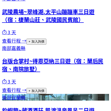
武陵農場~翠峰湖.太平山蹦蹦車三日遊
（宿：棲蘭山莊、武陵國民賓館）
⏱
3
天
查看行程 →
+ 加入詢價
南部
嘉義縣
台版合掌村~得恩亞納三日遊（宿：蘭后民
宿、南院旅墅）
⏱
3
天
查看行程 →
+ 加入詢價
東部
宜蘭縣
釣蝦趣~藏酒酒莊.凱渡溫泉風呂二日遊