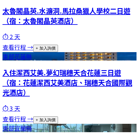
太魯閣晶英.水濂洞.馬拉桑獵人學校二日遊
（宿：太魯閣晶英酒店）
⏱
2
天
查看行程 →
+ 加入詢價
東部
花蓮縣
入住潔西艾美.夢幻瑞穗天合花蓮三日遊
（宿：花蓮潔西艾美酒店、瑞穗天合國際觀
光酒店）
⏱
3
天
查看行程 →
+ 加入詢價
東部
宜蘭縣