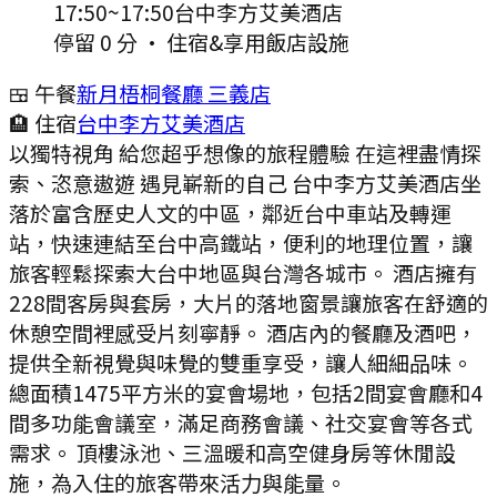
17:50
~
17:50
台中李方艾美酒店
停留 0 分
·
住宿&享用飯店設施
🍱 午餐
新月梧桐餐廳 三義店
🏨 住宿
台中李方艾美酒店
以獨特視角 給您超乎想像的旅程體驗 在這裡盡情探
索、恣意遨遊 遇見嶄新的自己 台中李方艾美酒店坐
落於富含歷史人文的中區，鄰近台中車站及轉運
站，快速連結至台中高鐵站，便利的地理位置，讓
旅客輕鬆探索大台中地區與台灣各城市。 酒店擁有
228間客房與套房，大片的落地窗景讓旅客在舒適的
休憩空間裡感受片刻寧靜。 酒店內的餐廳及酒吧，
提供全新視覺與味覺的雙重享受，讓人細細品味。
總面積1475平方米的宴會場地，包括2間宴會廳和4
間多功能會議室，滿足商務會議、社交宴會等各式
需求。 頂樓泳池、三溫暖和高空健身房等休閒設
施，為入住的旅客帶來活力與能量。