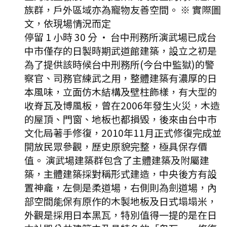
族群，戶外區域亦為寵物友善空間。 ※ 實際圖
文，依現場情況而定
停留 1 小時 30 分
·
台中刑務所演武場已成台
中市僅存的日製時期武道館建築，設立之初是
為了提供該時候台中刑務所(今台中監獄)的警
察官、司務官練武之用，整體建築有濃厚的日
本風味，立面仿木結構及壁柱飾樣，有大型的
收脊瓦及博風板，曾在2006年發生火災，木造
的屋頂、門窗、地板也都損毀，後來由台中市
文化局著手修復，2010年11月正式修復完成並
開放民眾參觀，歷史原貌完整，極具保存價
值。 演武場建築群包含了主體建築及附屬建
築，主體建築採對稱形式建造，中央後方有設
置神龕，左側是柔道場，右側則為劍道場，內
部空間能保有原作的木製地板及日式塌塌米，
外觀是採用日本黑瓦，特別值得一提的是在日