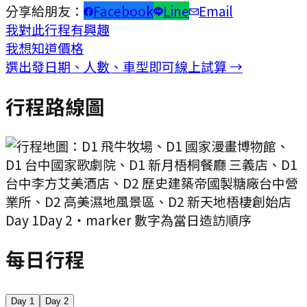
分享給朋友：
Facebook
Line
Email
我對此行程有興趣
我想知道價格
選出發日期、人數、車型即可線上試算 →
行程路線圖
Day
1
Day
2
・marker 數字為當日造訪順序
每日行程
Day
1
Day
2