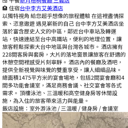
🍱 午餐
新月梧桐餐廳 三義店
🏨 住宿
台中李方艾美酒店
以獨特視角 給您超乎想像的旅程體驗 在這裡盡情探
索、恣意遨遊 遇見嶄新的自己 台中李方艾美酒店坐
落於富含歷史人文的中區，鄰近台中車站及轉運
站，快速連結至台中高鐵站，便利的地理位置，讓
旅客輕鬆探索大台中地區與台灣各城市。 酒店擁有
228間客房與套房，大片的落地窗景讓旅客在舒適的
休憩空間裡感受片刻寧靜。 酒店內的餐廳及酒吧，
提供全新視覺與味覺的雙重享受，讓人細細品味。
總面積1475平方米的宴會場地，包括2間宴會廳和4
間多功能會議室，滿足商務會議、社交宴會等各式
需求。 頂樓泳池、三溫暖和高空健身房等休閒設
施，為入住的旅客帶來活力與能量。
飯店設施：
室外游泳池 / 三溫暖 / 健身房 / 會議室