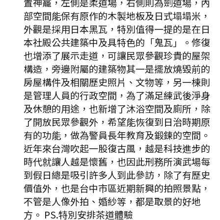
置神龕，左側是柔道場，右側則為劍道場，內
部空間能保有原作的木製地板及日式塌塌米，
外觀是採用日本黑瓦，特別值得一提的是在日
本社殿公共建築中及具特色的「鬼瓦」。修復
也增添了展示走道，可讓民眾參觀珍貴的屋架
構造，旁邊附屬的建築物其一是擺放燒毀前的
房屋構件及相關歷史照片、文物等，另一棟則
是管理人員的行政空間，為了滿足練武後淨身
及休憩的用途，也新增了沐浴空間及廁所，除
了開放民眾參觀外，希望能恢復到日治時期原
有的功能，做為警員長年教育及鍛鍊的空間。
近年來台灣吹起一股復古風，越是科技進步的
時代就讓人越是懷舊，也因此刑務所演武場每
到假日總是吸引許多人到此參訪，除了有歷史
價值外，也是台中市區近期新興的拍照景點，
不管是人像外拍、婚紗等，都是取景的好地
方。 PS.特別安排茶道體驗