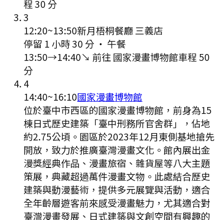
程
30
分
3
12:20
~
13:50
新月梧桐餐廳 三義店
停留 1 小時 30 分
·
午餐
13:50
→
14:40
↘ 前往
國家漫畫博物館
車程
50
分
4
14:40
~
16:10
國家漫畫博物館
位於臺中市西區的國家漫畫博物館，前身為15
棟日式歷史建築「臺中刑務所官舍群」，佔地
約2.75公頃。園區於2023年12月東側基地搶先
開放，致力於推廣臺灣漫畫文化。館內展出金
漫獎經典作品、漫畫旅宿、雜貨屋等八大主題
策展，典藏超過萬件漫畫文物。此處結合歷史
建築與動漫藝術，提供多元展覽與活動，適合
全年齡層遊客前來感受漫畫魅力，尤其適合對
臺灣漫畫發展、日式建築與文創空間有興趣的