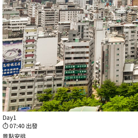
Day
1
⏱
07:40
出發
景點安排