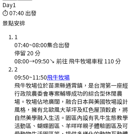
Day
1
⏱
07:40
出發
景點安排
1
07:40
~
08:00
集合出發
停留 20 分
08:00
→
09:50
↘ 前往
飛牛牧場
車程
110
分
2
09:50
~
11:50
飛牛牧場
飛牛牧場位於苗栗縣通霄鎮，是台灣第一座經
行政院農委會專案輔導成功的綜合型休閒農
場。牧場佔地廣闊，融合日本與美國牧場設計
風格，擁有北歐風大草坪及紅色屋頂穀倉，將
自然美學融入生活。園區內設有乳牛生態教學
活動區、蝴蝶園區、羊咩咩親子體驗園區及可
愛動物生活園區等，提供多樣化的動物互動體