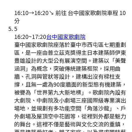
16:10
→
16:20
↘ 前往
台中國家歌劇院
車程
10
分
5
16:20
~
17:20
台中國家歌劇院
臺中國家歌劇院座落於臺中市西屯區七期重劃
區，是一座由普立茲克獎得主日本建築師伊東
豊雄設計的大型公有展演空間。建築以「美聲
涵洞」為概念，突破傳統建築框架，採用曲
牆、孔洞與管狀等設計，建構出沒有樑柱支
撐，且無一處為90度牆面的新型態有機建築，
被譽為「世界第九大新地標」。歌劇院內設有
大劇院、中劇院及小劇場三座國際級專業演出
場地，並規劃有多功能空間「角落沙龍」、戶
外劇場及屋頂空中花園等，從裡到外都是魅力
的舞台。這裡不僅是藝術與文化交流的重鎮，
更是建築愛好者、親子家庭、以及尋求獨特藝