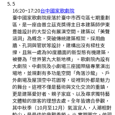
5
16:20
~
17:20
台中國家歌劇院
臺中國家歌劇院座落於臺中市西屯區七期重劃
區，是一座由普立茲克獎得主日本建築師伊東
豊雄設計的大型公有展演空間。建築以「美聲
涵洞」為概念，突破傳統建築框架，採用曲
牆、孔洞與管狀等設計，建構出沒有樑柱支
撐，且無一處為90度牆面的新型態有機建築，
被譽為「世界第九大新地標」。歌劇院內設有
大劇院、中劇院及小劇場三座國際級專業演出
場地，並規劃有多功能空間「角落沙龍」、戶
外劇場及屋頂空中花園等，從裡到外都是魅力
的舞台。這裡不僅是藝術與文化交流的重鎮，
更是建築愛好者、親子家庭、以及尋求獨特藝
文體驗的旅客的理想去處。全年皆適合參觀，
其中秋季（10月至12月）氣溫宜人，人潮相對
較少，是最佳的參觀季節。 ※ 實際圖文，依現