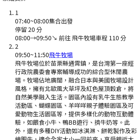
1
07:40
~
08:00
集合出發
停留 20 分
08:00
→
09:50
↘ 前往
飛牛牧場
車程
110
分
2
09:50
~
11:50
飛牛牧場
飛牛牧場位於苗栗縣通霄鎮，是台灣第一座經
行政院農委會專案輔導成功的綜合型休閒農
場。牧場佔地廣闊，融合日本與美國牧場設計
風格，擁有北歐風大草坪及紅色屋頂穀倉，將
自然美學融入生活。園區內設有乳牛生態教學
活動區、蝴蝶園區、羊咩咩親子體驗園區及可
愛動物生活園區等，提供多樣化的動物互動體
驗，如餵食小牛、鴨BB遊行、擠牛奶等。此
外，還有多種DIY活動如冰淇淋、餅乾製作及彩
繪肥牛，適合全家大小一同前來，享受親近大