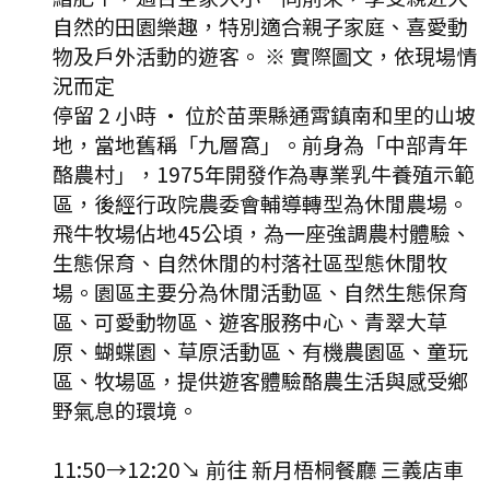
自然的田園樂趣，特別適合親子家庭、喜愛動
物及戶外活動的遊客。 ※ 實際圖文，依現場情
況而定
停留 2 小時
·
位於苗栗縣通霄鎮南和里的山坡
地，當地舊稱「九層窩」。前身為「中部青年
酪農村」，1975年開發作為專業乳牛養殖示範
區，後經行政院農委會輔導轉型為休閒農場。
飛牛牧場佔地45公頃，為一座強調農村體驗、
生態保育、自然休閒的村落社區型態休閒牧
場。園區主要分為休閒活動區、自然生態保育
區、可愛動物區、遊客服務中心、青翠大草
原、蝴蝶園、草原活動區、有機農園區、童玩
區、牧場區，提供遊客體驗酪農生活與感受鄉
野氣息的環境。
11:50
→
12:20
↘ 前往
新月梧桐餐廳 三義店
車