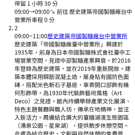
停留 1 小時 30 分
09:00
→
09:00
↘ 前往
歷史建築帝國製糖廠台中
營業所
車程
0
分
2
09:00
~
11:00
歷史建築帝國製糖廠台中營業所
歷史建築「帝國製糖廠臺中營業所」興建於
1935年，前身為日本帝國製糖株式會社臺中工
場營業空間，見證中部製糖產業興衰，於2016
年登錄為歷史建築，並在2019年重新開放。建
築本體採用鋼筋混凝土造，屋身貼有國防色面
磚，搭配米色斬石子基座，車寄開口部飾有幾
何形飾帶，為1930年代裝飾藝術風格（Art
Deco）之見證。館內持續舉辦產業文化展演、
特色主題餐廳與職人坊，傳承在地精神，並注
入新活力。周邊結合廣大的臺糖湖濱生態園區
（湧泉公園、星泉湖），提供散步休憩空間。
此處為結合歷史、文創與自然休憩的免費景