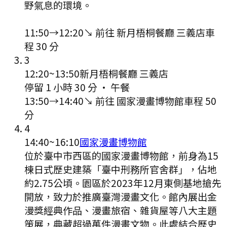
野氣息的環境。
11:50
→
12:20
↘ 前往
新月梧桐餐廳 三義店
車
程
30
分
3
12:20
~
13:50
新月梧桐餐廳 三義店
停留 1 小時 30 分
·
午餐
13:50
→
14:40
↘ 前往
國家漫畫博物館
車程
50
分
4
14:40
~
16:10
國家漫畫博物館
位於臺中市西區的國家漫畫博物館，前身為15
棟日式歷史建築「臺中刑務所官舍群」，佔地
約2.75公頃。園區於2023年12月東側基地搶先
開放，致力於推廣臺灣漫畫文化。館內展出金
漫獎經典作品、漫畫旅宿、雜貨屋等八大主題
策展，典藏超過萬件漫畫文物。此處結合歷史