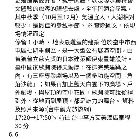
文體驗的旅客的理想去處。全年皆適合參觀，
其中秋季（10月至12月）氣溫宜人，人潮相對
較少，是最佳的參觀季節。 ※ 實際圖文，依現
場情況而定
停留 1 小時
·
地表最難蓋的建築 位於臺中市西
屯區七期重劃區，是一大型公有展演空間，由
曾獲普立茲克獎的日本建築師伊東豊雄設計。
臺中國家歌劇院得天獨厚，在這完美建築之
內，有三座專業劇場以及一個多功能空間「角
落沙龍」；如果再加上藍天白雲下的廣場、戶
外劇場、與屋頂的空中花園，歌劇院可說從裡
到外、從地面到屋頂，都是魅力的舞台。 資料
及照片來源:(台中觀光旅遊網)
17:20
→
17:50
↘ 前往
台中李方艾美酒店
車程
30
分
6