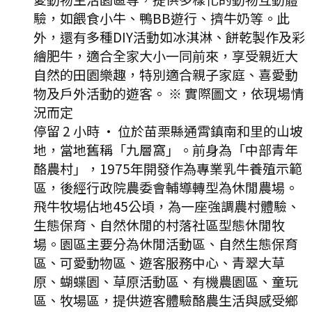
驗，如餵食小牛、鴨BB遊行、擠牛奶等。此
外，還有多種DIY活動如冰淇淋、餅乾製作及彩
繪肥牛，適合全家大小一同前來，享受親近大
自然的田園樂趣，特別適合親子家庭、喜愛動
物及戶外活動的遊客。 ※ 實際圖文，依現場情
況而定
停留 2 小時
·
位於苗栗縣通霄鎮南和里的山坡
地，當地舊稱「九層窩」。前身為「中部青年
酪農村」，1975年開發作為專業乳牛養殖示範
區，後經行政院農委會輔導轉型為休閒農場。
飛牛牧場佔地45公頃，為一座強調農村體驗、
生態保育、自然休閒的村落社區型態休閒牧
場。園區主要分為休閒活動區、自然生態保育
區、可愛動物區、遊客服務中心、青翠大草
原、蝴蝶園、草原活動區、有機農園區、童玩
區、牧場區，提供遊客體驗酪農生活與感受鄉