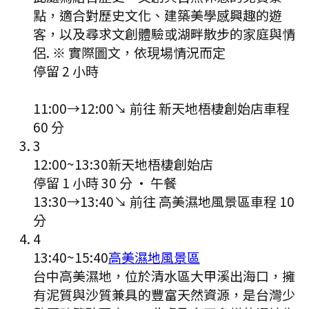
點，適合對歷史文化、建築美學感興趣的遊
客，以及尋求文創體驗或湖畔散步的家庭與情
侶. ※ 實際圖文，依現場情況而定
停留 2 小時
11:00
→
12:00
↘ 前往
新天地梧棲創始店
車程
60
分
3
12:00
~
13:30
新天地梧棲創始店
停留 1 小時 30 分
·
午餐
13:30
→
13:40
↘ 前往
高美濕地風景區
車程
10
分
4
13:40
~
15:40
高美濕地風景區
台中高美濕地，位於清水區大甲溪出海口，擁
有泥質與沙質兼具的豐富天然資源，是台灣少