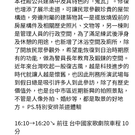
本社殿公共建築中及具特色的「鬼瓦」。修復
也增添了展示走道，可讓民眾參觀珍貴的屋架
構造，旁邊附屬的建築物其一是擺放燒毀前的
房屋構件及相關歷史照片、文物等，另一棟則
是管理人員的行政空間，為了滿足練武後淨身
及休憩的用途，也新增了沐浴空間及廁所，除
了開放民眾參觀外，希望能恢復到日治時期原
有的功能，做為警員長年教育及鍛鍊的空間。
近年來台灣吹起一股復古風，越是科技進步的
時代就讓人越是懷舊，也因此刑務所演武場每
到假日總是吸引許多人到此參訪，除了有歷史
價值外，也是台中市區近期新興的拍照景點，
不管是人像外拍、婚紗等，都是取景的好地
方。 PS.特別安排茶道體驗
16:10
→
16:20
↘ 前往
台中國家歌劇院
車程
10
分