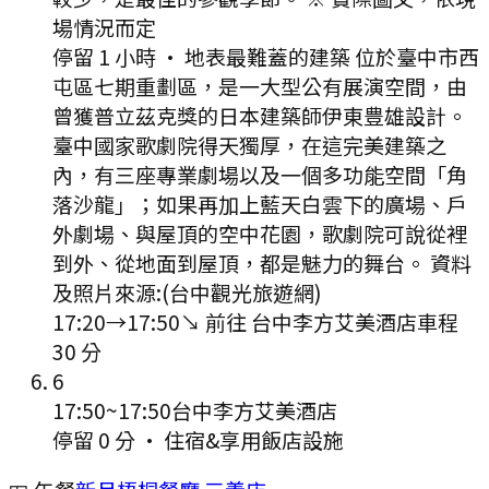
場情況而定
停留 1 小時
·
地表最難蓋的建築 位於臺中市西
屯區七期重劃區，是一大型公有展演空間，由
曾獲普立茲克獎的日本建築師伊東豊雄設計。
臺中國家歌劇院得天獨厚，在這完美建築之
內，有三座專業劇場以及一個多功能空間「角
落沙龍」；如果再加上藍天白雲下的廣場、戶
外劇場、與屋頂的空中花園，歌劇院可說從裡
到外、從地面到屋頂，都是魅力的舞台。 資料
及照片來源:(台中觀光旅遊網)
17:20
→
17:50
↘ 前往
台中李方艾美酒店
車程
30
分
6
17:50
~
17:50
台中李方艾美酒店
停留 0 分
·
住宿&享用飯店設施