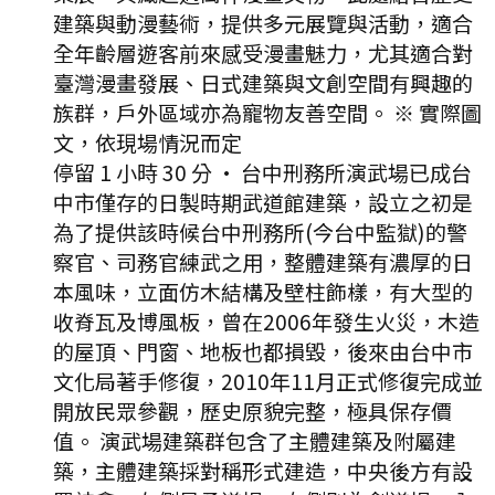
建築與動漫藝術，提供多元展覽與活動，適合
全年齡層遊客前來感受漫畫魅力，尤其適合對
臺灣漫畫發展、日式建築與文創空間有興趣的
族群，戶外區域亦為寵物友善空間。 ※ 實際圖
文，依現場情況而定
停留 1 小時 30 分
·
台中刑務所演武場已成台
中市僅存的日製時期武道館建築，設立之初是
為了提供該時候台中刑務所(今台中監獄)的警
察官、司務官練武之用，整體建築有濃厚的日
本風味，立面仿木結構及壁柱飾樣，有大型的
收脊瓦及博風板，曾在2006年發生火災，木造
的屋頂、門窗、地板也都損毀，後來由台中市
文化局著手修復，2010年11月正式修復完成並
開放民眾參觀，歷史原貌完整，極具保存價
值。 演武場建築群包含了主體建築及附屬建
築，主體建築採對稱形式建造，中央後方有設