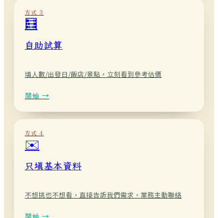
方式 3
🧮
自助試算
填人數/出發日/飯店/景點，立刻看到參考估價
開始 →
方式 4
✉️
只填基本資料
不想挑也不想看，直接告訴我們需求，業務主動聯絡
開始 →