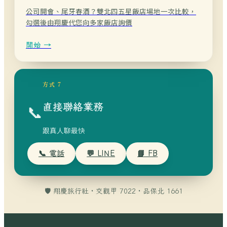
公司開會、尾牙春酒？雙北四五星飯店場地一次比較，
勾選後由翔慶代您向多家飯店詢價
開始 →
方式 7
📞
直接聯絡業務
跟真人聊最快
📞 電話
💬 LINE
📘 FB
🛡️ 翔慶旅行社 · 交觀甲 7022 · 品保北 1661