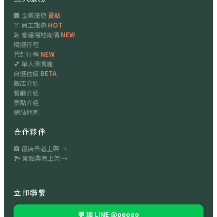
🏢 企業旅遊
賣點
👔 員工旅遊
HOT
🎤 會議場地詢價
NEW
精選行程
代訂行程
NEW
💕 單人湊團趣
自選估價
BETA
飯店介紹
餐廳介紹
景點介紹
網站地圖
合作夥伴
🏨 飯店業者上架 →
🏞 景點業者上架 →
立即聯繫
💬 加 LINE
@oeoeo