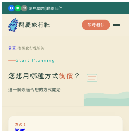
|
常見問題
|
聯絡我們
翔慶旅行社
即時概估
首頁
›
客製化行程洽詢
Start Planning
您想用哪種方式
詢價
？
選一個最適合您的方式開始
方式 1
🗺