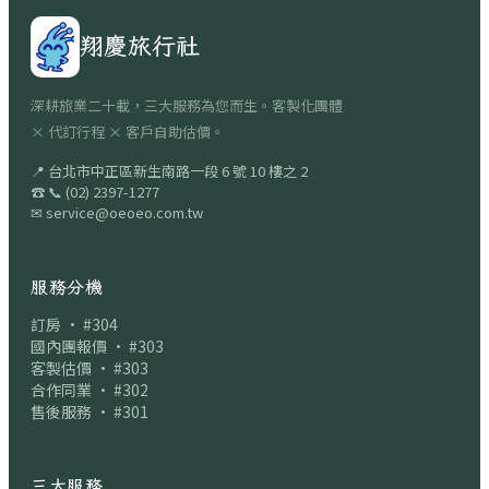
翔慶旅行社
深耕旅業二十載，三大服務為您而生。客製化團體
× 代訂行程 × 客戶自助估價。
📍
台北市中正區新生南路一段 6 號 10 樓之 2
☎
📞
(02) 2397-1277
✉
service@oeoeo.com.tw
服務分機
訂房 · #304
國內團報價 · #303
客製估價 · #303
合作同業 · #302
售後服務 · #301
三大服務