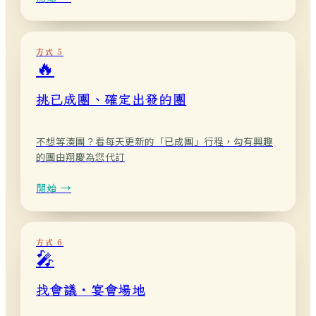
方式 5
🔥
挑已成團、確定出發的團
不想等湊團？看每天更新的「已成團」行程，勾有興趣
的團由翔慶為您代訂
開始 →
方式 6
🎤
找會議・宴會場地