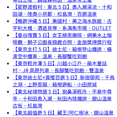
【星野渡假村．東北 5 日】奧入瀨溪流．十和
田湖．陸奧小京都．松島灣．百選溫泉
【暢遊沖繩 5 日】美國村．美之海水族館．古
宇利大橋．酒造見學．系滿魚市場．OUTLET
【曼谷瑰寶 5 日】女王綺思廟探．網美水上咖
啡廳．獅子公園長頸鹿合照．金旅獎得獎行程
【東京主打 5 日】迪士尼．箱根登山鐵道．橫
濱空中纜車．溫泉．長腳蟹吃到飽
【東京輕井澤 5 日】川越小江戶．萌木童話
村．JR 高原列車．長腳蟹吃到飽．雙溫泉
【東京迪士尼+賞櫻百選 5 日】新宿御苑．千鳥
之淵．上野恩賜．箱根遊船．小田原城
【東北秘境物語 5 日】猊鼻溪輕舟．平泉中尊
寺．十和田奧入瀨．秋田內陸鐵道．銀山溫泉
古街．松島灣
【東北超值遊 5 日】藏王/阿仁樹冰．銀山溫泉