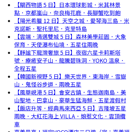
【關西物語 5 日】日本環球影城．米其林景
點．京都嵐山．奈良梅花鹿．長腳蟹吃到飽
【陽光希臘 12 日】天空之城．愛琴海三島．米
克諾斯．聖托里尼．克里特島
【雲端．清邁雙城 5 日】森林美學莊園．大象
保育．天使瀑布仙境．五星住兩晚
【靜謐下龍灣奢旅 5 日】夜宿六星卡莉斯塔
號．療癒安子山．龍騰碧珠洞．YOKO 溫泉．
全程五星
【韓國新視野 5 日】樂天世界．東海岸．雪嶽
山．鬼怪谷步道．兩晚五星
【風華峴港 5 日】會安古鎮．生態迦南島．美
山聖地．巴拿山．豪華生猛海鮮．五星渡假村
【飯店升等．經典馬來西亞 5 日】吉隆坡五星
兩晚．大紅花海上 VILLA．娘惹文化．雲頂纜
車
嘉義最高！福容VOCO酒店二日遊（宿：嘉義福