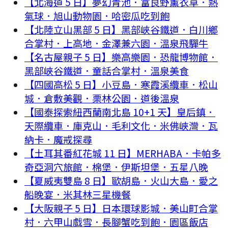
【北海道 5 日】夢幻青池．富良野薰衣草．熱
氣球．旭山動物園．哈密瓜吃到飽
【北陸立山黑部 5 日】黑部峽谷鐵道．白川鄉
合掌村．上高地．金澤兼六園．溫泉飛驒牛
【名古屋親子 5 日】樂高樂園．恐龍博物館．
黑部峽谷鐵道．童話合掌村．溫泉美食
【四國高松 5 日】小豆島．寒霞溪纜車．松山
城．倉敷美觀．栗林公園．道後溫泉
【國泰探索紐西蘭南北島 10+1 天】皇后鎮．
天際纜車．庫克山．毛利文化．米佛峽灣．瓦
納卡．魔戒探尋
【土耳其番紅花城 11 日】MERHABA．卡帕多
奇亞洞穴旅館．棉堡．伊斯坦堡．五星八晚
【夏威夷雙島 8 日】歐胡島．火山大島．愛之
船晚宴．米其林三星機餐
【大阪親子 5 日】日本環球影城．美山町合掌
村．六甲山戲雪．長腳蟹吃到飽．園區飯店