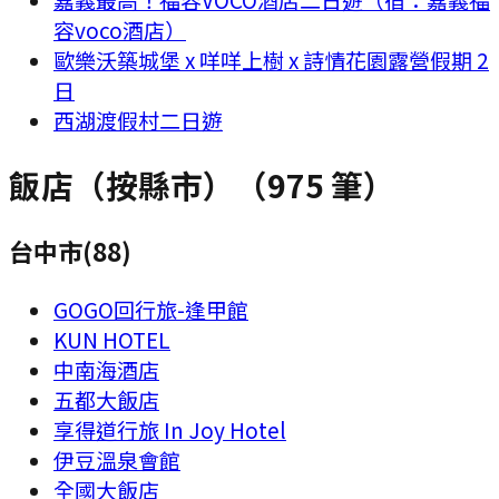
容voco酒店）
歐樂沃築城堡 x 咩咩上樹 x 詩情花園露營假期 2
日
西湖渡假村二日遊
飯店（按縣市）
（
975
筆）
台中市
(
88
)
GOGO回行旅-逢甲館
KUN HOTEL
中南海酒店
五都大飯店
享得道行旅 In Joy Hotel
伊豆溫泉會館
全國大飯店