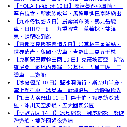
【HOLA！西班牙 10 日】安達魯西亞風情．阿
罕布拉宮．聖家族教堂．馬德里進巴塞隆納出
【九州冬物語 5 日】晨霧湯布院．鶴見岳纜
車．日田豆田町．九重雪盆．草莓採．雙溫
泉．螃蟹吃到飽
【京都奈良櫻花戀情 5 日】米其林三星景點．
世界遺產．龜岡小火車．吉野山三萬五千株
【克斯蒙巴爾幹三國 10 日】克羅埃西亞．斯洛
維尼亞．蒙地內哥羅．米其林．五星三晚．三
纜車．三遊船
【冰島極光 10 日】藍冰洞健行．斯奈山半島．
雪上摩托車．冰島馬．藍湖溫泉．六晚探極光
【加拿大洛磯山 10 日】傑士伯．露易絲湖城
堡．冰川天空步道．五大國家公園
【北歐五國 14 日】冰島縮影．挪威縮影．雙峽
灣遊船．雙跨國過夜遊輪