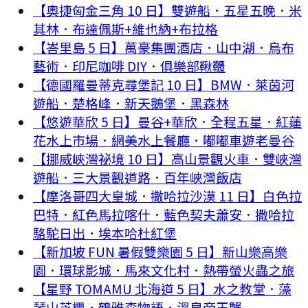
【奧捷匈金三角 10 日】雙遊船．五星五晚．米
其林．布達佩斯+維也納+布拉格
【峇里島 5 日】萬豪集團酒店．山中湖．烏布
藝術．印尼咖啡 DIY．俱樂部鞦韆
【德國羅曼蒂克尋堡記 10 日】BMW．萊茵河
遊船．楚格峰．新天鵝堡．黑森林
【悠遊華欣 5 日】曼谷+華欣．全程五星．紅蓮
花水上市場．網美水上餐廳．嘟嘟車遊老曼谷
【挪威峽灣祕境 10 日】高山景觀火車．雙峽灣
遊船．三大景觀道路．百年峽灣飯店
【摩洛哥四大皇城．撒哈拉沙漠 11 日】白色拉
巴特．紅色馬拉喀什．藍色契夫蕭安．撒哈拉
駱駝日出．埃本哈杜紅堡
【新加坡 FUN 暑假雙樂園 5 日】新山樂高樂
園．環球影城．馬來文化村．熱帶螢火蟲之旅
【星野 TOMAMU 北海道 5 日】水之教堂．藻
琴山芝櫻．鶴雅森物語．溫泉帝王蟹