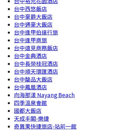
台中裕元花園酒店
台中西悠飯店
台中豪爵大飯店
台中通豪大飯店
台中逢甲伯達行旅
台中逢甲商旅
台中遠見商務飯店
台中金典酒店
台中長榮桂冠酒店
台中順天環匯酒店
台中馥品大飯店
台中鳳凰酒店
向海那漾 Nayang Beach
四季溫泉會館
國都大飯店
天成丰閣-樂捷
奇異果快捷旅店-站前一館