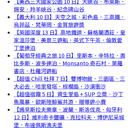
【美西三大國家公園 10 日】大峽谷．布萊斯．
錫安．羚羊峽谷．紀念碑山谷
【義大利 10 日】天空之城．彩色島．三高鐵．
烏菲茲．梵蒂岡．金質旅遊獎
【英國深度 13 日】高地鐵道．蘇格蘭酒莊．皇
家溫莎堡．美景三遊船．英式下午茶．倫敦愛
丁堡連泊
【葡萄牙經典之旅 10 日】里斯本．辛特拉．奧
比多斯．波多連泊．Monsanto 奇石村．萊羅
書店．杜羅河遊船
【超值 Chill 杜拜 7 日】雙博物館．三園區．三
大必去．哈里發塔．棕櫚島．沙漠衝沙
【超值宿霧 5 日】資生堂島 + SUP 立槳．沙丁
魚風暴．歐斯陸鯨鯊共游．贈導遊小費
【遇見斯拉夫樂章．波蘭．斯洛伐克．匈牙利
12 日】維利奇卡鹽礦．克拉科夫．博伊尼采城
堡．布達佩斯漁夫堡