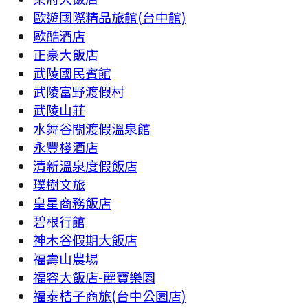
歐遊國際精品旅館(台中館)
歐酷酒店
正豪大飯店
武陵國民賓館
武陵富野渡假村
武陵山莊
水舞谷關渡假溫泉館
永豐棧酒店
清新溫泉度假飯店
璞樹文旅
皇星商務飯店
碧根行館
神木谷假期大飯店
福壽山農場
福容大飯店-麗寶樂園
福泰桔子商旅(台中公園店)