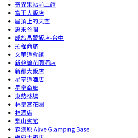
奇異果站前二館
富王大飯店
屋頂上的天空
惠來谷關
成旅晶贊飯店-台中
拓程商旅
文華道會館
新幹線花園酒店
新都大飯店
星享道酒店
星皇商旅
東勢林場
林皇宮花園
林酒店
梨山賓館
森渼原 Alive Glamping Base
樂府大飯店