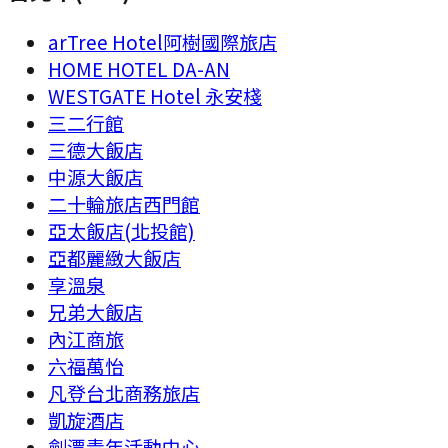
arTree Hotel阿樹國際旅店
HOME HOTEL DA-AN
WESTGATE Hotel 永安棧
三二行館
三德大飯店
中源大飯店
二十輪旅店西門館
亞太飯店(北投館)
亞都麗緻大飯店
享溫泉
兄弟大飯店
內江商旅
六福萬怡
凡登台北商務旅店
凱旋酒店
劍潭青年活動中心