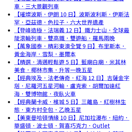
車．三大景觀列車
【璀燦波斯．伊朗 10 日】波斯波利斯．伊斯法
罕．亞茲德．色拉子．六大世界遺產
【登峰造極．法瑞義 12 日】鐵力士山．全球最
陡滾輪列車．雙高鐵．雙遊船．羅馬兩晚
【萬象國泰．精彩東澳全覽 9 日】布里斯本．
黃金海岸．雪梨．墨爾本
【精選．清邁輕鬆遊 5 日】藍廟白廟．米其林
美食．椰林市集．升等一晚五星
【經典埃及．法老傳奇．紅海 12 日】吉薩金字
塔．尼羅河五星河輪．盧克索．胡爾加達紅
海．雙博物館．夜臥火車
【經典蘭卡威．檳城 5 日】三離島．紅樹林生
態．東方村全包．乙晚五星
【美東曼哈頓情緣 10 日】尼加拉瀑布．紐約．
華盛頓．波士頓．賀喜巧克力．Outlet