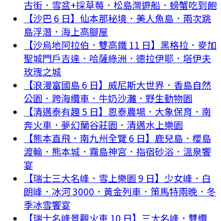
古街．雪盆+採草莓．松島灣遊船．螃蟹吃到飽
【沙巴 6 日】仙本那秘境．美人魚島．兩次跳
島浮潛．海上高腳屋
【沙烏地阿拉伯．雙高鐵 11 日】黑格拉．麥加
聖城門戶吉達．哈薩綠洲．德拉伊耶．塔伊夫
玫瑰之城
【浪漫富國島 6 日】威尼斯大世界．香島自然
公園．跨海纜車．牛奶沙灘．野生動物園
【清邁泰有趣 5 日】恩泰農場．大象保育．南
奔火車．夢幻蘭谷莊園．清邁水上樂園
【熊本直飛．南九州全覽 6 日】鹿兒島．櫻島
渡輪．熊本城．霧島神宮．指宿砂浴．溫泉饗
宴
【瑞士三大名峰．雪上樂園 9 日】少女峰．白
朗峰．冰河 3000．黃金列車．策馬特兩晚．冬
季冰雪饗宴
【瑞士名峰景觀火車 10 日】三大名峰．雙纜