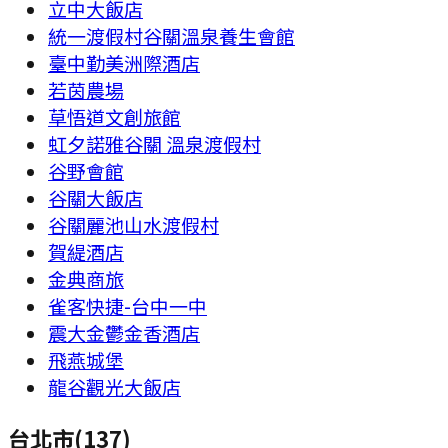
立中大飯店
統一渡假村谷關溫泉養生會館
臺中勤美洲際酒店
若茵農場
草悟道文創旅館
虹夕諾雅谷關 溫泉渡假村
谷野會館
谷關大飯店
谷關麗池山水渡假村
賀緹酒店
金典商旅
雀客快捷-台中一中
震大金鬱金香酒店
飛燕城堡
龍谷觀光大飯店
台北市
(
137
)