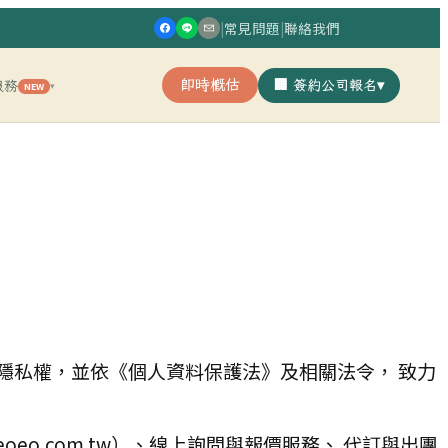
|
常見問題
|
聯絡我們
即時概估
🏢 簽約公司報名
▾
服務
NEW
▾
隱私權，並依《個人資料保護法》及相關法令， 致力
oeo.com.tw
）、線上詢問與報價服務、 代訂與出團