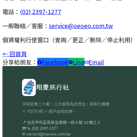
電話：
(02) 2397-1277
一般聯絡／客服：
service@oeoeo.com.tw
個資權利行使窗口（查詢／更正／刪除／停止利用）
← 回首頁
分享給朋友：
Facebook
Line
Email
翔慶旅行社
深耕旅業二十載，三大服務為您而生。客製化團體
× 代訂行程 × 客戶自助估價。
📍
台北市中正區新生南路一段 6 號 10 樓之 2
☎
📞
(02) 2397-1277
✉
service@oeoeo.com.tw