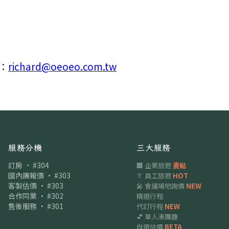
：
richard@oeoeo.com.tw
服務分機
三大服務
訂房 · #304
🏢 企業旅遊
賣點
國內團報價 · #303
👔 員工旅遊
HOT
客製估價 · #303
🎤 會議場地詢價
NEW
合作同業 · #302
精選行程
售後服務 · #301
代訂行程
NEW
💕 單人湊團趣
自選估價
BETA