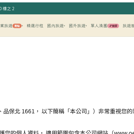
 樓之 2
企業旅遊
精選行程
國內旅遊
國外旅遊
單人湊團
旅遊
賣點
💕獨家
▾
▾
▾
、
品保北 1661
， 以下簡稱「本公司」）非常重視您的
護您的個人資料， 適用範圍包含本公司網站（
www.oe