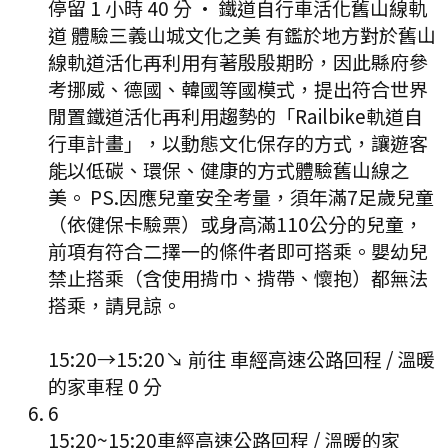
停留 1 小時 40 分
·
鐵道自行車活化舊山線軌
道 體驗三義山城文化之美 有鑑於地方對於舊山
線軌道活化再利用有著殷殷期盼，因此縣府參
考挪威、德國、韓國等國模式，提出符合世界
閒置鐵道活化再利用趨勢的「Railbike軌道自
行車計畫」，以動態文化保存的方式，讓遊客
能以低碳、環保、健康的方式體驗舊山線之
美。 PS.因應兒童安全考量，須年滿7足歲兒童
（依健保卡驗票）或身高滿110公分的兒童，
前項有符合二擇一的條件者即可搭乘。嬰幼兒
禁止搭乘（含使用揹巾、揹帶、懷抱）都無法
搭乘，請見諒。
15:20
→
15:20
↘ 前往
車經高速公路回程 / 溫暖
的家
車程
0
分
6
15:20
~
15:20
車經高速公路回程 / 溫暖的家