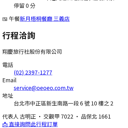
停留 0 分
🍱 午餐
新月梧桐餐廳 三義店
行程洽詢
翔慶旅行社股份有限公司
電話
(02) 2397-1277
Email
service@oeoeo.com.tw
地址
台北市中正區新生南路一段 6 號 10 樓之 2
代表人
古明正
·
交觀甲 7022
·
品保北 1661
📩 直接詢問此行程訂單