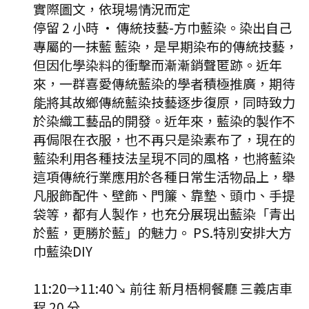
實際圖文，依現場情況而定
停留 2 小時
·
傳統技藝-方巾藍染。染出自己
專屬的一抹藍 藍染，是早期染布的傳統技藝，
但因化學染料的衝擊而漸漸銷聲匿跡。近年
來，一群喜愛傳統藍染的學者積極推廣，期待
能將其故鄉傳統藍染技藝逐步復原，同時致力
於染織工藝品的開發。近年來，藍染的製作不
再侷限在衣服，也不再只是染素布了，現在的
藍染利用各種技法呈現不同的風格，也將藍染
這項傳統行業應用於各種日常生活物品上，舉
凡服飾配件、壁飾、門簾、靠墊、頭巾、手提
袋等，都有人製作，也充分展現出藍染「青出
於藍，更勝於藍」的魅力。 PS.特別安排大方
巾藍染DIY
11:20
→
11:40
↘ 前往
新月梧桐餐廳 三義店
車
程
20
分