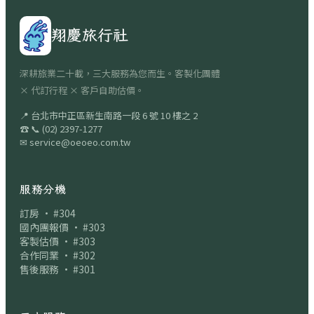
翔慶旅行社
深耕旅業二十載，三大服務為您而生。客製化團體
× 代訂行程 × 客戶自助估價。
📍
台北市中正區新生南路一段 6 號 10 樓之 2
☎
📞
(02) 2397-1277
✉
service@oeoeo.com.tw
服務分機
訂房 · #304
國內團報價 · #303
客製估價 · #303
合作同業 · #302
售後服務 · #301