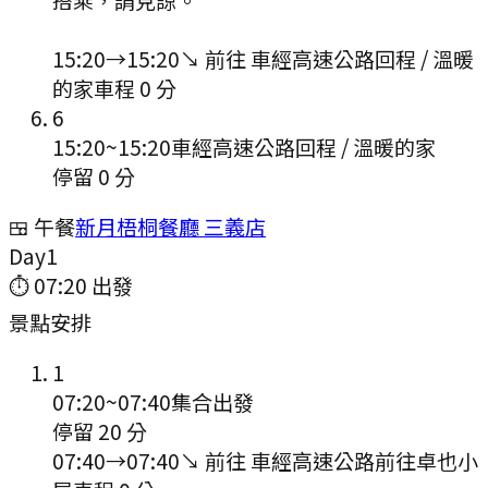
15:20
→
15:20
↘ 前往
車經高速公路回程 / 溫暖
的家
車程
0
分
6
15:20
~
15:20
車經高速公路回程 / 溫暖的家
停留 0 分
🍱 午餐
新月梧桐餐廳 三義店
Day
1
⏱
07:20
出發
景點安排
1
07:20
~
07:40
集合出發
停留 20 分
07:40
→
07:40
↘ 前往
車經高速公路前往卓也小