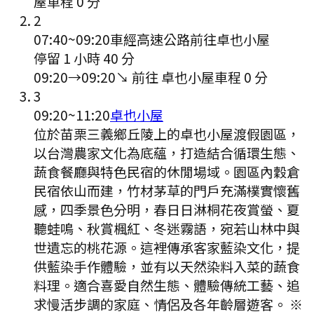
屋
車程
0
分
2
07:40
~
09:20
車經高速公路前往卓也小屋
停留 1 小時 40 分
09:20
→
09:20
↘ 前往
卓也小屋
車程
0
分
3
09:20
~
11:20
卓也小屋
位於苗栗三義鄉丘陵上的卓也小屋渡假園區，
以台灣農家文化為底蘊，打造結合循環生態、
蔬食餐廳與特色民宿的休閒場域。園區內穀倉
民宿依山而建，竹材茅草的門戶充滿樸實懷舊
感，四季景色分明，春日日淋桐花夜賞螢、夏
聽蛙鳴、秋賞楓紅、冬迷霧語，宛若山林中與
世遺忘的桃花源。這裡傳承客家藍染文化，提
供藍染手作體驗，並有以天然染料入菜的蔬食
料理。適合喜愛自然生態、體驗傳統工藝、追
求慢活步調的家庭、情侶及各年齡層遊客。 ※