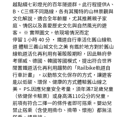
越點綴七彩燈光的百年隧道群。此行程提供A、
B、C三條不同路線，各有其獨特的山林景觀與
文化解說，適合全年齡層，尤其推薦親子家
庭、情侶以及喜愛歷史文化與自然風光的遊
客。 ※ 實際圖文，依現場情況而定
停留 1 小時 40 分
·
鐵道自行車活化舊山線軌
道 體驗三義山城文化之美 有鑑於地方對於舊山
線軌道活化再利用有著殷殷期盼，因此縣府參
考挪威、德國、韓國等國模式，提出符合世界
閒置鐵道活化再利用趨勢的「Railbike軌道自
行車計畫」，以動態文化保存的方式，讓遊客
能以低碳、環保、健康的方式體驗舊山線之
美。 PS.因應兒童安全考量，須年滿7足歲兒童
（依健保卡驗票）或身高滿110公分的兒童，
前項有符合二擇一的條件者即可搭乘。嬰幼兒
禁止搭乘（含使用揹巾、揹帶、懷抱）都無法
搭乘，請見諒。