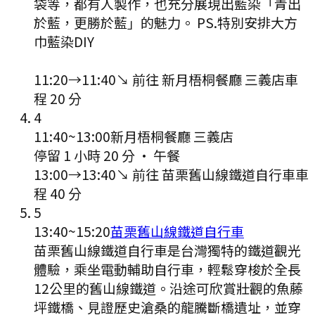
袋等，都有人製作，也充分展現出藍染「青出
於藍，更勝於藍」的魅力。 PS.特別安排大方
巾藍染DIY
11:20
→
11:40
↘ 前往
新月梧桐餐廳 三義店
車
程
20
分
4
11:40
~
13:00
新月梧桐餐廳 三義店
停留 1 小時 20 分
·
午餐
13:00
→
13:40
↘ 前往
苗栗舊山線鐵道自行車
車
程
40
分
5
13:40
~
15:20
苗栗舊山線鐵道自行車
苗栗舊山線鐵道自行車是台灣獨特的鐵道觀光
體驗，乘坐電動輔助自行車，輕鬆穿梭於全長
12公里的舊山線鐵道。沿途可欣賞壯觀的魚藤
坪鐵橋、見證歷史滄桑的龍騰斷橋遺址，並穿