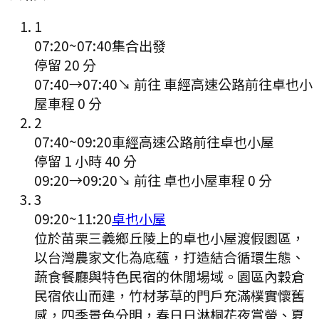
1
07:20
~
07:40
集合出發
停留 20 分
07:40
→
07:40
↘ 前往
車經高速公路前往卓也小
屋
車程
0
分
2
07:40
~
09:20
車經高速公路前往卓也小屋
停留 1 小時 40 分
09:20
→
09:20
↘ 前往
卓也小屋
車程
0
分
3
09:20
~
11:20
卓也小屋
位於苗栗三義鄉丘陵上的卓也小屋渡假園區，
以台灣農家文化為底蘊，打造結合循環生態、
蔬食餐廳與特色民宿的休閒場域。園區內穀倉
民宿依山而建，竹材茅草的門戶充滿樸實懷舊
感，四季景色分明，春日日淋桐花夜賞螢、夏