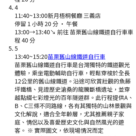
4
11:40
~
13:00
新月梧桐餐廳 三義店
停留 1 小時 20 分
·
午餐
13:00
→
13:40
↘ 前往
苗栗舊山線鐵道自行車
車
程
40
分
5
13:40
~
15:20
苗栗舊山線鐵道自行車
苗栗舊山線鐵道自行車是台灣獨特的鐵道觀光
體驗，乘坐電動輔助自行車，輕鬆穿梭於全長
12公里的舊山線鐵道。沿途可欣賞壯觀的魚藤
坪鐵橋、見證歷史滄桑的龍騰斷橋遺址，並穿
越點綴七彩燈光的百年隧道群。此行程提供A、
B、C三條不同路線，各有其獨特的山林景觀與
文化解說，適合全年齡層，尤其推薦親子家
庭、情侶以及喜愛歷史文化與自然風光的遊
客。 ※ 實際圖文，依現場情況而定