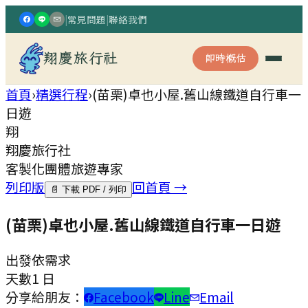
|
常見問題
|
聯絡我們
翔慶旅行社
即時概估
首頁
›
精選行程
›
(苗栗)卓也小屋.舊山線鐵道自行車一
日遊
翔
翔慶旅行社
客製化團體旅遊專家
列印版
回首頁 →
📄 下載 PDF / 列印
(苗栗)卓也小屋.舊山線鐵道自行車一日遊
出發
依需求
天數
1 日
分享給朋友：
Facebook
Line
Email