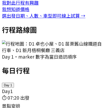
我對此行程有興趣
我想知道價格
選出發日期、人數、車型即可線上試算 →
行程路線圖
Day
1
・marker 數字為當日造訪順序
每日行程
Day
1
Day
1
⏱
07:20
出發
景點安排