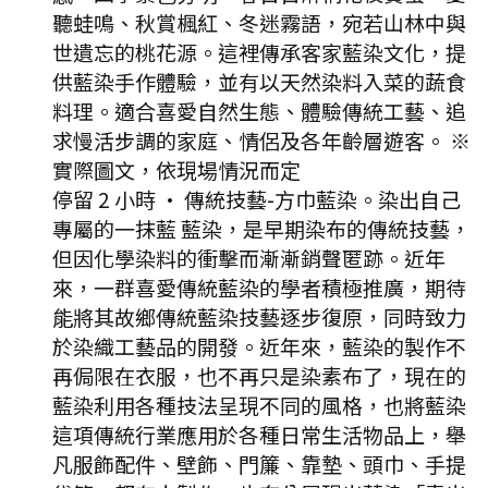
聽蛙鳴、秋賞楓紅、冬迷霧語，宛若山林中與
世遺忘的桃花源。這裡傳承客家藍染文化，提
供藍染手作體驗，並有以天然染料入菜的蔬食
料理。適合喜愛自然生態、體驗傳統工藝、追
求慢活步調的家庭、情侶及各年齡層遊客。 ※
實際圖文，依現場情況而定
停留 2 小時
·
傳統技藝-方巾藍染。染出自己
專屬的一抹藍 藍染，是早期染布的傳統技藝，
但因化學染料的衝擊而漸漸銷聲匿跡。近年
來，一群喜愛傳統藍染的學者積極推廣，期待
能將其故鄉傳統藍染技藝逐步復原，同時致力
於染織工藝品的開發。近年來，藍染的製作不
再侷限在衣服，也不再只是染素布了，現在的
藍染利用各種技法呈現不同的風格，也將藍染
這項傳統行業應用於各種日常生活物品上，舉
凡服飾配件、壁飾、門簾、靠墊、頭巾、手提