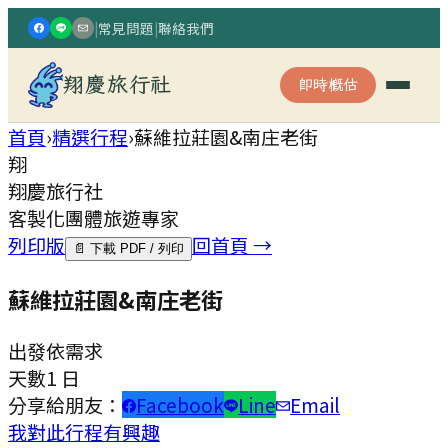
|
常見問題
|
聯絡我們
翔慶旅行社
即時概估
首頁
›
精選行程
›
蘇維拉莊園&南庄老街
翔
翔慶旅行社
客製化團體旅遊專家
列印版
回首頁 →
📄 下載 PDF / 列印
蘇維拉莊園&南庄老街
出發
依需求
天數
1 日
分享給朋友：
Facebook
Line
Email
我對此行程有興趣