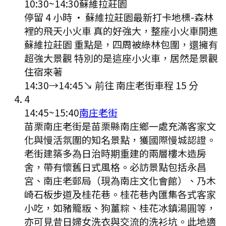
10:30
~
14:30
蘇維拉莊園
停留 4 小時
·
蘇維拉莊園最新打卡地標-森林
裡的飛天小火車 真的好強大，整座小火車開進
蘇維拉莊園 重點是，四周被綠林包圍，還擁有
超強大景觀 特別的是這座小火車，居然是景觀
住宿來著
14:30
→
14:45
↘ 前往
南庄老街
車程
15
分
4
14:45
~
15:40
南庄老街
苗栗南庄老街是苗栗縣南庄鄉一處充滿客家文
化與慢活氛圍的知名景點，獲國際慢城認證。
老街建築多為日治時期重建的兩層樓木造房
舍，帶有懷舊日式風格。必訪景點包括永昌
宮、南庄老郵局（現為南庄文化會館）、乃木
崎石板步道及桂花巷。桂花巷內匯集各式客家
小吃，如豬籠粄、狗薑粽、桂花冰鎮湯圓等，
亦可見昔日婦女洗衣與交流的洗衫坑。此地適