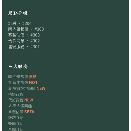
服務分機
訂房 · #304
國內團報價 · #303
客製估價 · #303
合作同業 · #302
售後服務 · #301
三大服務
🏢 企業旅遊
賣點
👔 員工旅遊
HOT
🎤 會議場地詢價
NEW
精選行程
代訂行程
NEW
💕 單人湊團趣
自選估價
BETA
飯店介紹
餐廳介紹
景點介紹