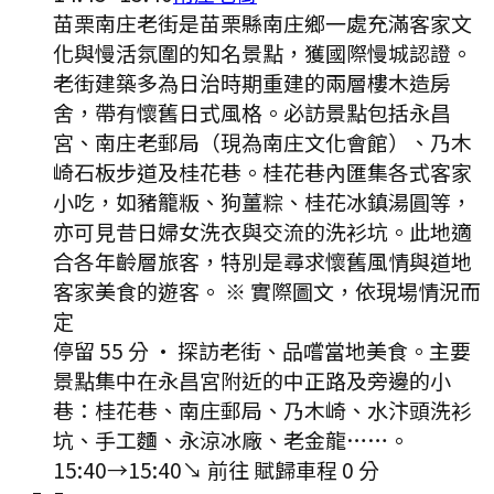
苗栗南庄老街是苗栗縣南庄鄉一處充滿客家文
化與慢活氛圍的知名景點，獲國際慢城認證。
老街建築多為日治時期重建的兩層樓木造房
舍，帶有懷舊日式風格。必訪景點包括永昌
宮、南庄老郵局（現為南庄文化會館）、乃木
崎石板步道及桂花巷。桂花巷內匯集各式客家
小吃，如豬籠粄、狗薑粽、桂花冰鎮湯圓等，
亦可見昔日婦女洗衣與交流的洗衫坑。此地適
合各年齡層旅客，特別是尋求懷舊風情與道地
客家美食的遊客。 ※ 實際圖文，依現場情況而
定
停留 55 分
·
探訪老街、品嚐當地美食。主要
景點集中在永昌宮附近的中正路及旁邊的小
巷：桂花巷、南庄郵局、乃木崎、水汴頭洗衫
坑、手工麵、永涼冰廠、老金龍……。
15:40
→
15:40
↘ 前往
賦歸
車程
0
分