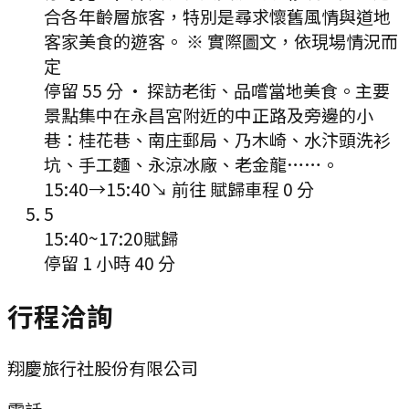
合各年齡層旅客，特別是尋求懷舊風情與道地
客家美食的遊客。 ※ 實際圖文，依現場情況而
定
停留 55 分
·
探訪老街、品嚐當地美食。主要
景點集中在永昌宮附近的中正路及旁邊的小
巷：桂花巷、南庄郵局、乃木崎、水汴頭洗衫
坑、手工麵、永涼冰廠、老金龍……。
15:40
→
15:40
↘ 前往
賦歸
車程
0
分
5
15:40
~
17:20
賦歸
停留 1 小時 40 分
行程洽詢
翔慶旅行社股份有限公司