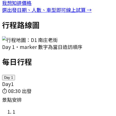
我想知道價格
選出發日期、人數、車型即可線上試算 →
行程路線圖
Day
1
・marker 數字為當日造訪順序
每日行程
Day
1
Day
1
⏱
08:30
出發
景點安排
1