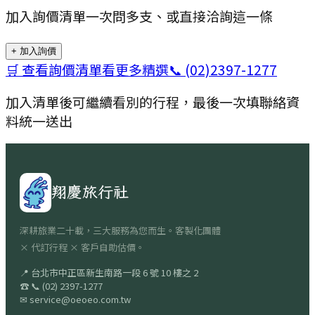
加入詢價清單一次問多支、或直接洽詢這一條
+ 加入詢價
🛒 查看詢價清單
看更多精選
📞
(02)2397-1277
加入清單後可繼續看別的行程，最後一次填聯絡資
料統一送出
翔慶旅行社
深耕旅業二十載，三大服務為您而生。客製化團體
× 代訂行程 × 客戶自助估價。
📍
台北市中正區新生南路一段 6 號 10 樓之 2
☎
📞
(02) 2397-1277
✉
service@oeoeo.com.tw