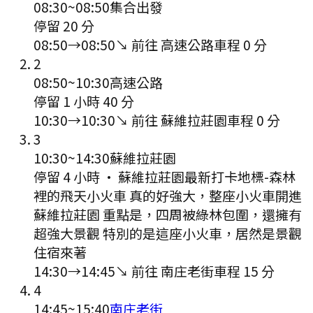
08:30
~
08:50
集合出發
停留 20 分
08:50
→
08:50
↘ 前往
高速公路
車程
0
分
2
08:50
~
10:30
高速公路
停留 1 小時 40 分
10:30
→
10:30
↘ 前往
蘇維拉莊園
車程
0
分
3
10:30
~
14:30
蘇維拉莊園
停留 4 小時
·
蘇維拉莊園最新打卡地標-森林
裡的飛天小火車 真的好強大，整座小火車開進
蘇維拉莊園 重點是，四周被綠林包圍，還擁有
超強大景觀 特別的是這座小火車，居然是景觀
住宿來著
14:30
→
14:45
↘ 前往
南庄老街
車程
15
分
4
14:45
~
15:40
南庄老街