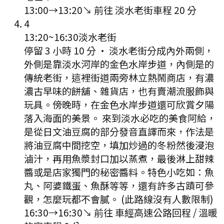
13:00
→
13:20
↘ 前往
淡水老街
車程
20
分
4
13:20
~
16:30
淡水老街
停留 3 小時 10 分
·
淡水老街分成內外兩側，
外側是靠淡水河岸的金色水岸步道，內側是的
傳統老街，這裡街道兩旁林立熱鬧商店，有濃
濃古早味的餅舖、雜貨店，也有賣潮流服飾與
玩具。傍晚時，在金色水岸步道還可欣賞夕陽
落入海面的美景。 來到淡水必吃的美食阿給，
是從日文油豆腐的部分發音直譯而來，作法是
將油豆腐中間挖空，填加炒過的冬粉然後浸泡
滷汁，再用魚漿封口加以蒸煮，最後淋上甜辣
醬或是店家獨門的秘密醬料。特色小吃如：魚
丸、阿婆鐵蛋、魚酥等等，還有許多古蹟可參
觀，怎麼玩都不會膩。 (此路線沒有人數限制)
16:30
→
16:30
↘ 前往
車經高速公路回程 / 溫暖