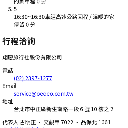
的家
車程
0
分
5
16:30
~
16:30
車經高速公路回程 / 溫暖的家
停留 0 分
行程洽詢
翔慶旅行社股份有限公司
電話
(02) 2397-1277
Email
service@oeoeo.com.tw
地址
台北市中正區新生南路一段 6 號 10 樓之 2
代表人
古明正
·
交觀甲 7022
·
品保北 1661