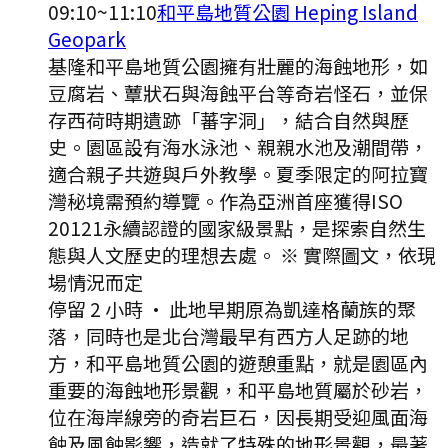
09:10
~
11:10
和平島地質公園 Heping Island
Geopark
基隆和平島地質公園擁有壯麗的海蝕地形，如
豆腐岩、蕈狀石與海蝕平台等奇岩怪石，並保
存西荷時期遺跡「蕃字洞」，結合自然與歷
史。園區設有海水泳池、親親水池及潮間帶，
適合親子共遊與戶外教學。夏季限定的阿拉寶
灣秘境需預約導覽。作為亞洲首座獲得ISO
20121永續認證的國家級景點，是探索自然生
態與人文歷史的理想去處。 ※ 實際圖文，依現
場情況而定
停留 2 小時
·
此地早期原為凱達格蘭族的聚
落，同時也是北台灣最早有西方人足跡的地
方，和平島地質公園的遊憩重點，就是園區內
重要的海蝕地形景觀，和平島地質屬於砂岩，
位在海岸線旁的奇岩巨石，因長期受迎風面海
蝕及風蝕影響，造就了特殊的地形景觀，最著