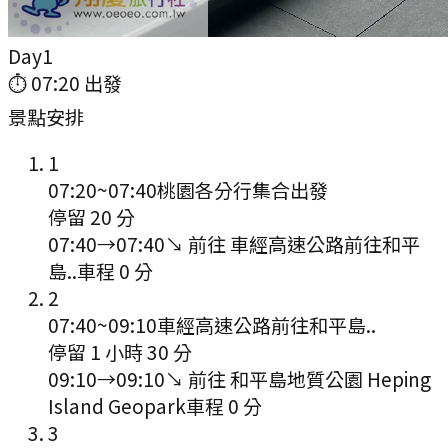
Day
1
⏱
07:20
出發
景點安排
1
07:20
~
07:40
桃園各分行集合出發
停留 20 分
07:40
→
07:40
↘ 前往
車經高速公路前往和平
島..
車程
0
分
2
07:40
~
09:10
車經高速公路前往和平島..
停留 1 小時 30 分
09:10
→
09:10
↘ 前往
和平島地質公園 Heping
Island Geopark
車程
0
分
3