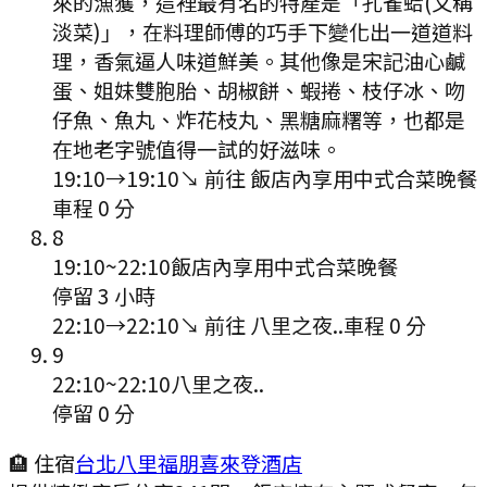
來的漁獲，這裡最有名的特產是「孔雀蛤(又稱
淡菜)」，在料理師傅的巧手下變化出一道道料
理，香氣逼人味道鮮美。其他像是宋記油心鹹
蛋、姐妹雙胞胎、胡椒餅、蝦捲、枝仔冰、吻
仔魚、魚丸、炸花枝丸、黑糖麻糬等，也都是
在地老字號值得一試的好滋味。
19:10
→
19:10
↘ 前往
飯店內享用中式合菜晚餐
車程
0
分
8
19:10
~
22:10
飯店內享用中式合菜晚餐
停留 3 小時
22:10
→
22:10
↘ 前往
八里之夜..
車程
0
分
9
22:10
~
22:10
八里之夜..
停留 0 分
🏨 住宿
台北八里福朋喜來登酒店