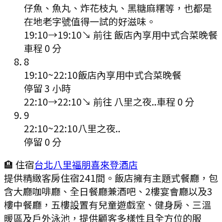
仔魚、魚丸、炸花枝丸、黑糖麻糬等，也都是
在地老字號值得一試的好滋味。
19:10
→
19:10
↘ 前往
飯店內享用中式合菜晚餐
車程
0
分
8
19:10
~
22:10
飯店內享用中式合菜晚餐
停留 3 小時
22:10
→
22:10
↘ 前往
八里之夜..
車程
0
分
9
22:10
~
22:10
八里之夜..
停留 0 分
🏨 住宿
台北八里福朋喜來登酒店
提供精緻客房住宿241間。飯店擁有主題式餐廳，包
含大廳咖啡廳、全日餐廳兼酒吧、2樓宴會廳以及3
樓中餐廳，五樓設置有兒童遊戲室、健身房、三溫
暖區及戶外泳池，提供顧客多樣性且全方位的服