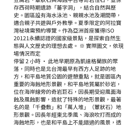
存西荷時期遺跡「蕃字洞」，結合自然與歷
史。園區設有海水泳池、親親水池及潮間帶，
適合親子共遊與戶外教學。夏季限定的阿拉寶
灣秘境需預約導覽。作為亞洲首座獲得ISO
20121永續認證的國家級景點，是探索自然生
態與人文歷史的理想去處。 ※ 實際圖文，依現
場情況而定
停留 2 小時
·
此地早期原為凱達格蘭族的聚
落，同時也是北台灣最早有西方人足跡的地
方，和平島地質公園的遊憩重點，就是園區內
重要的海蝕地形景觀，和平島地質屬於砂岩，
位在海岸線旁的奇岩巨石，因長期受迎風面海
蝕及風蝕影響，造就了特殊的地形景觀，最著
名的是「千疊敷」和「萬人堆」（蕈狀石）地
形景觀。因長年經東北季風、海浪吹打而成的
海蝕地形，也是和平島上不能錯過的風景，透