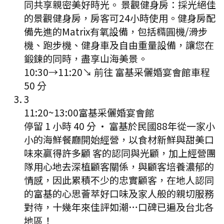
同共享親密美好時光。 景觀健身房：採光絕佳
的景觀健身房，房客可24小時使用。健身房配
備先進的Matrix有氧設備，包括橢圓機/滑步
機、跑步機、健身車及自由重量設備，讓您在
鍛鍊的同時，盡享山海美景。
10:30
→
11:20
↘ 前往
富基采儷婚宴會館
車程
50
分
3
11:20
~
13:00
富基采儷婚宴會館
停留 1 小時 40 分
·
富基於民國88年從一家小
小的海鮮餐廳開始經營，以食材新鮮與甜美口
味來贏得許多顧 客的認同與光顧，加上經營團
隊用心地去深植顧客關係，與顧客培養濃郁的
情感，因此累積不少的忠實顧客，在地人認同
的富基的心思薈萃好口味及家人般的親切服務
對待，十幾年來佳評如潮…口碑已遍及台北各
地區！