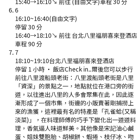
15:40
→
16:10
↘ 前往
(自由文字)
車程
30
分
6
16:10
~
16:40
(自由文字)
停留 30 分
16:40
→
18:10
↘ 前往
台北八里福朋喜來登酒店
車程
90
分
7
18:10
~
19:10
台北八里福朋喜來登酒店
停留 1 小時
·
飯店Check in..爾後您可以步行
前往八里渡船頭老街：八里渡船頭老街是八里
「資深」的景點之一，地點就位在港口旁的街
道，以往進出八里的人多會聚集在此，因此逐
漸形成了一個市集，街邊的小販賣著剛捕撈上
來的漁獲，這裡最有名的特產是「孔雀蛤(又稱
淡菜)」，在料理師傅的巧手下變化出一道道料
理，香氣逼人味道鮮美。其他像是宋記油心鹹
蛋、姐妹雙胞胎、胡椒餅、蝦捲、枝仔冰、吻