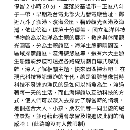
停留 2 小時 20 分
·
座落於基隆市中正區八斗
子一帶，早期為台電北部火力發電廠舊址，鄰
近八斗子漁港、濱海公園、碧砂觀光漁港及海
灣，依山傍海，環境十分優美。 國立海洋科技
博物館為以海洋為主題的展示、教育與休閒觀
光園區，分為主題館區、海洋生態體驗園區、
區域探索館區、濱海遊憩區等，還有六大主題
生態體驗步道可透過各路線規劃自導式解說
牌，深入了解相關主題，快來園區探索吧！ 在
現代科技資訊爆炸的年代，總是很難想像當時
科技不發達的漁民的是如何以捕魚為生，渡過
著每一天的生活，而此海博館以互動科技的方
式，使人們可以深入去探討了解當時的情境，
是個適合大人、小孩、朋友們等一同出遊的絕
佳景點，並可藉此機會學習及增進彼此間的情
感唷！ (此路線沒有人數限制)