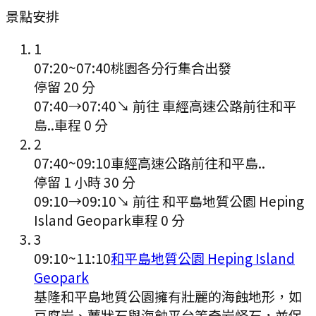
景點安排
1
07:20
~
07:40
桃園各分行集合出發
停留 20 分
07:40
→
07:40
↘ 前往
車經高速公路前往和平
島..
車程
0
分
2
07:40
~
09:10
車經高速公路前往和平島..
停留 1 小時 30 分
09:10
→
09:10
↘ 前往
和平島地質公園 Heping
Island Geopark
車程
0
分
3
09:10
~
11:10
和平島地質公園 Heping Island
Geopark
基隆和平島地質公園擁有壯麗的海蝕地形，如
豆腐岩、蕈狀石與海蝕平台等奇岩怪石，並保