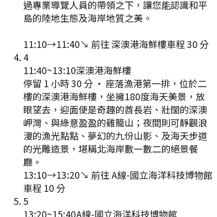
過專業導覽人員的帶領之下，讓您能認識和平
島的陸地生態及海岸地質之美。
11:10
→
11:40
↘ 前往
深澳港海鮮樓
車程
30
分
4
11:40
~
13:10
深澳港海鮮樓
停留 1 小時 30 分
·
座落漁港第一排，位於二
樓的深澳港海鮮樓，坐擁180度海天美景，放
眼望去，迎面便是奇趣的酋長岩、壯闊的深澳
岬灣、與綠意盈盈的雞籠山；夜間則可靜觀浪
漫的漁光點點、夢幻的九份山影、及海天步道
的光雕造景，堪稱北海岸數一數二的絕景餐
廳。
13:10
→
13:20
↘ 前往
A線-國立海洋科技博物館
車程
10
分
5
13:20
~
15:40
A線-國立海洋科技博物館