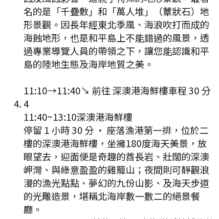
名的是「千疊敷」和「萬人堆」（蕈狀石）地
形景觀。因長年經東北季風、海浪吹打而成的
海蝕地形，也是和平島上不能錯過的風景，透
過專業導覽人員的帶領之下，讓您能認識和平
島的陸地生態及海岸地質之美。
11:10
→
11:40
↘ 前往
深澳港海鮮樓
車程
30
分
4
11:40
~
13:10
深澳港海鮮樓
停留 1 小時 30 分
·
座落漁港第一排，位於二
樓的深澳港海鮮樓，坐擁180度海天美景，放
眼望去，迎面便是奇趣的酋長岩、壯闊的深澳
岬灣、與綠意盈盈的雞籠山；夜間則可靜觀浪
漫的漁光點點、夢幻的九份山影、及海天步道
的光雕造景，堪稱北海岸數一數二的絕景餐
廳。