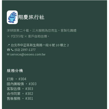
翔慶旅行社
深耕旅業二十載，三大服務為您而生。客製化團體
× 代訂行程 × 客戶自助估價。
📍
台北市中正區新生南路一段 6 號 10 樓之 2
☎
📞
(02) 2397-1277
✉
service@oeoeo.com.tw
服務分機
訂房 · #304
國內團報價 · #303
客製估價 · #303
合作同業 · #302
售後服務 · #301