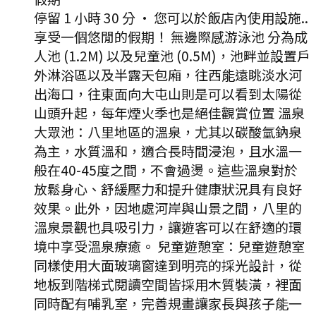
停留 1 小時 30 分
·
您可以於飯店內使用設施..
享受一個悠閒的假期！ 無邊際感游泳池 分為成
人池 (1.2M) 以及兒童池 (0.5M)，池畔並設置戶
外淋浴區以及半露天包廂，往西能遠眺淡水河
出海口，往東面向大屯山則是可以看到太陽從
山頭升起，每年煙火季也是絕佳觀賞位置 溫泉
大眾池：八里地區的溫泉，尤其以碳酸氫鈉泉
為主，水質溫和，適合長時間浸泡，且水溫一
般在40-45度之間，不會過燙。這些溫泉對於
放鬆身心、舒緩壓力和提升健康狀況具有良好
效果。此外，因地處河岸與山景之間，八里的
溫泉景觀也具吸引力，讓遊客可以在舒適的環
境中享受溫泉療癒。 兒童遊憩室：兒童遊憩室
同樣使用大面玻璃窗達到明亮的採光設計，從
地板到階梯式閱讀空間皆採用木質裝潢，裡面
同時配有哺乳室，完善規畫讓家長與孩子能一