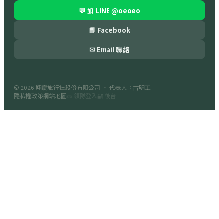
💬 加 LINE
@oeoeo
📘 Facebook
✉ Email 聯絡
© 2026
翔慶旅行社股份有限公司
· 代表人：古明正
隱私權政策
網站地圖
🎫 領隊登入
🔐 後台