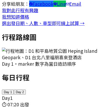
分享給朋友：
Facebook
Line
Email
我對此行程有興趣
我想知道價格
選出發日期、人數、車型即可線上試算 →
行程路線圖
Day
1
・marker 數字為當日造訪順序
每日行程
Day
1
Day
2
Day
1
⏱
07:20
出發