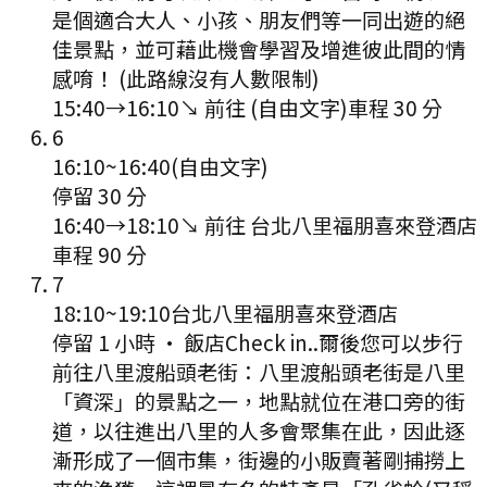
是個適合大人、小孩、朋友們等一同出遊的絕
佳景點，並可藉此機會學習及增進彼此間的情
感唷！ (此路線沒有人數限制)
15:40
→
16:10
↘ 前往
(自由文字)
車程
30
分
6
16:10
~
16:40
(自由文字)
停留 30 分
16:40
→
18:10
↘ 前往
台北八里福朋喜來登酒店
車程
90
分
7
18:10
~
19:10
台北八里福朋喜來登酒店
停留 1 小時
·
飯店Check in..爾後您可以步行
前往八里渡船頭老街：八里渡船頭老街是八里
「資深」的景點之一，地點就位在港口旁的街
道，以往進出八里的人多會聚集在此，因此逐
漸形成了一個市集，街邊的小販賣著剛捕撈上