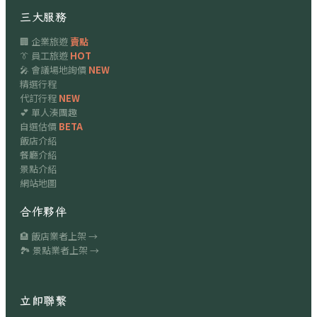
三大服務
🏢 企業旅遊
賣點
👔 員工旅遊
HOT
🎤 會議場地詢價
NEW
精選行程
代訂行程
NEW
💕 單人湊團趣
自選估價
BETA
飯店介紹
餐廳介紹
景點介紹
網站地圖
合作夥伴
🏨 飯店業者上架 →
🏞 景點業者上架 →
立即聯繫