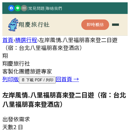
|
常見問題
|
聯絡我們
翔慶旅行社
即時概估
首頁
›
精選行程
›
左岸風情.八里福朋喜來登二日遊
（宿：台北八里福朋喜來登酒店）
翔
翔慶旅行社
客製化團體旅遊專家
列印版
回首頁 →
📄 下載 PDF / 列印
左岸風情.八里福朋喜來登二日遊（宿：台北
八里福朋喜來登酒店）
出發
依需求
天數
2 日