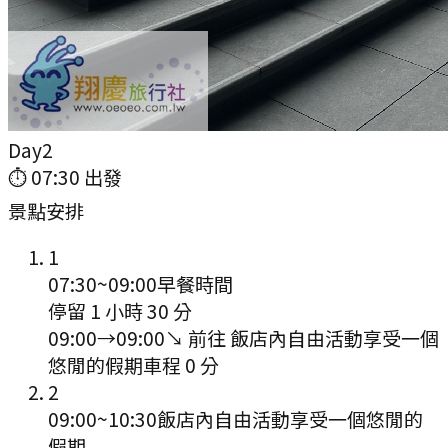
Day
2
⏱
07:30
出發
景點安排
1
07:30
~
09:00
早餐時間
停留 1 小時 30 分
09:00
→
09:00
↘ 前往
飯店內自由活動享受一個
悠閒的假期
車程
0
分
2
09:00
~
10:30
飯店內自由活動享受一個悠閒的
假期