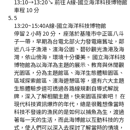
13:10
→
13:20
↘ 前往
A線-國立海洋科技博物館
車程
10
分
5
13:20
~
15:40
A線-國立海洋科技博物館
停留 2 小時 20 分
·
座落於基隆市中正區八斗
子一帶，早期為台電北部火力發電廠舊址，鄰
近八斗子漁港、濱海公園、碧砂觀光漁港及海
灣，依山傍海，環境十分優美。 國立海洋科技
博物館為以海洋為主題的展示、教育與休閒觀
光園區，分為主題館區、海洋生態體驗園區、
區域探索館區、濱海遊憩區等，還有六大主題
生態體驗步道可透過各路線規劃自導式解說
牌，深入了解相關主題，快來園區探索吧！ 在
現代科技資訊爆炸的年代，總是很難想像當時
科技不發達的漁民的是如何以捕魚為生，渡過
著每一天的生活，而此海博館以互動科技的方
式，使人們可以深入去探討了解當時的情境，