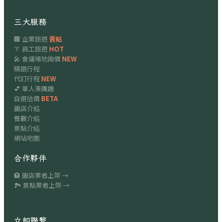
三大服務
🏢 企業旅遊
賣點
👔 員工旅遊
HOT
🎤 會議場地詢價
NEW
精選行程
代訂行程
NEW
💕 單人湊團趣
自選估價
BETA
飯店介紹
餐廳介紹
景點介紹
網站地圖
合作夥伴
🏨 飯店業者上架 →
🏞 景點業者上架 →
立即聯繫