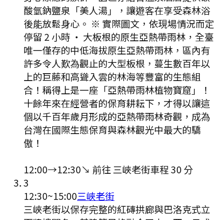
酸氫鈉鹽泉「美人湯」，讓遊客在享受森林浴
後能放鬆身心。 ※ 實際圖文，依現場情況而定
停留 2 小時
·
大板根的原生亞熱帶雨林，全臺
唯一僅存的中低海拔原生亞熱帶雨林，區內有
許多令人歎為觀止的大型板根，蔓生數百年以
上的巨藤和高聳入雲的林海等豐富的生態組
合！稱得上是一座「亞熱帶雨林植物寶窟」！
十餘年來在經營者的保育耕耘下，才得以讓這
個以千百年歲月形成的亞熱帶雨林奇觀，成為
台灣在國際生態保育與森林觀光中最大的驕
傲！
12:00
→
12:30
↘ 前往
三峽老街
車程
30
分
3
12:30
~
15:00
三峽老街
三峽老街以保存完整的紅磚拱廊與巴洛克式立