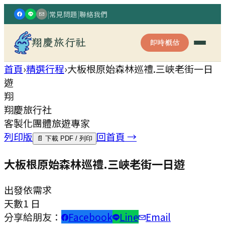
|
常見問題
|
聯絡我們
翔慶旅行社
即時概估
首頁
›
精選行程
›
大板根原始森林巡禮.三峽老街一日
遊
翔
翔慶旅行社
客製化團體旅遊專家
列印版
回首頁 →
📄 下載 PDF / 列印
大板根原始森林巡禮.三峽老街一日遊
出發
依需求
天數
1 日
分享給朋友：
Facebook
Line
Email