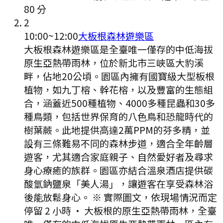
80
分
2
10:00
~
12:00
大板根森林遊樂區
大板根森林遊樂區是全臺唯一僅存的中低海拔
原生亞熱帶雨林，位於新北市三峽區大豹溪
畔，佔地20公頃。園區內擁有國寶級大型板根
植物，如九丁榕、幹花榕，以及豐富的生態組
合，涵蓋近500種植物、4000多種昆蟲和30多
種鳥類，包括世界保育的八色鳥和恐龍時代的
樹葉蕨。此地提供高達2萬PPM的芬多精，並
設有三條難易不同的森林步道，適合全年齡層
遊客，尤其適合家庭親子、自然愛好者及尋求
身心療癒的族群。園區亦結合溫泉酒店提供碳
酸氫鈉鹽泉「美人湯」，讓遊客在享受森林浴
後能放鬆身心。 ※ 實際圖文，依現場情況而定
停留 2 小時
·
大板根的原生亞熱帶雨林，全臺