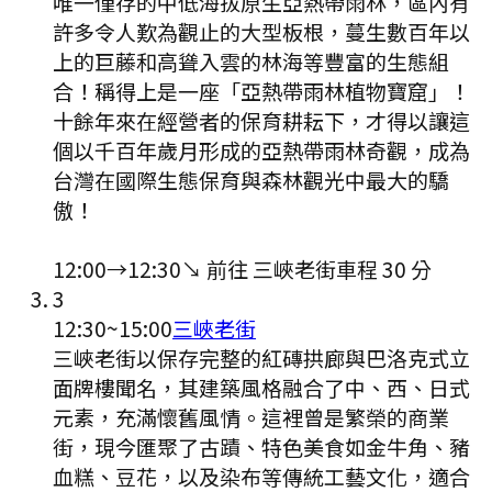
唯一僅存的中低海拔原生亞熱帶雨林，區內有
許多令人歎為觀止的大型板根，蔓生數百年以
上的巨藤和高聳入雲的林海等豐富的生態組
合！稱得上是一座「亞熱帶雨林植物寶窟」！
十餘年來在經營者的保育耕耘下，才得以讓這
個以千百年歲月形成的亞熱帶雨林奇觀，成為
台灣在國際生態保育與森林觀光中最大的驕
傲！
12:00
→
12:30
↘ 前往
三峽老街
車程
30
分
3
12:30
~
15:00
三峽老街
三峽老街以保存完整的紅磚拱廊與巴洛克式立
面牌樓聞名，其建築風格融合了中、西、日式
元素，充滿懷舊風情。這裡曾是繁榮的商業
街，現今匯聚了古蹟、特色美食如金牛角、豬
血糕、豆花，以及染布等傳統工藝文化，適合