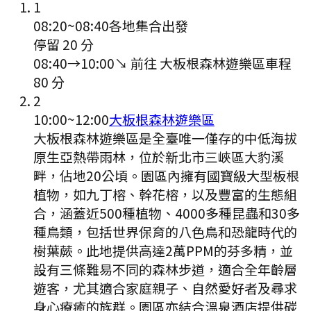
1
08:20
~
08:40
各地集合出發
停留 20 分
08:40
→
10:00
↘ 前往
大板根森林遊樂區
車程
80
分
2
10:00
~
12:00
大板根森林遊樂區
大板根森林遊樂區是全臺唯一僅存的中低海拔
原生亞熱帶雨林，位於新北市三峽區大豹溪
畔，佔地20公頃。園區內擁有國寶級大型板根
植物，如九丁榕、幹花榕，以及豐富的生態組
合，涵蓋近500種植物、4000多種昆蟲和30多
種鳥類，包括世界保育的八色鳥和恐龍時代的
樹葉蕨。此地提供高達2萬PPM的芬多精，並
設有三條難易不同的森林步道，適合全年齡層
遊客，尤其適合家庭親子、自然愛好者及尋求
身心療癒的族群。園區亦結合溫泉酒店提供碳