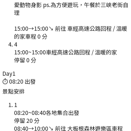
愛動物身影 ps.為方便遊玩，午餐於三峽老街自
理
15:00
→
15:00
↘ 前往
車經高速公路回程 / 溫暖
的家
車程
0
分
4
15:00
~
15:00
車經高速公路回程 / 溫暖的家
停留 0 分
Day
1
⏱
08:20
出發
景點安排
1
08:20
~
08:40
各地集合出發
停留 20 分
08:40
→
10:00
↘ 前往
大板根森林遊樂區
車程