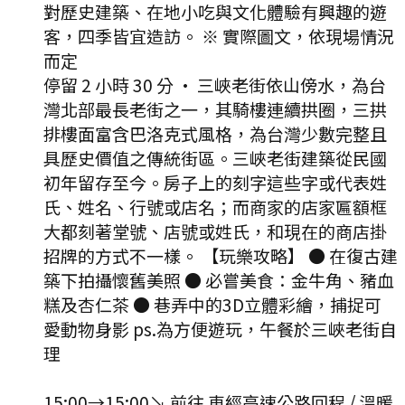
對歷史建築、在地小吃與文化體驗有興趣的遊
客，四季皆宜造訪。 ※ 實際圖文，依現場情況
而定
停留 2 小時 30 分
·
三峽老街依山傍水，為台
灣北部最長老街之一，其騎樓連續拱圈，三拱
排樓面富含巴洛克式風格，為台灣少數完整且
具歷史價值之傳統街區。三峽老街建築從民國
初年留存至今。房子上的刻字這些字或代表姓
氏、姓名、行號或店名；而商家的店家匾額框
大都刻著堂號、店號或姓氏，和現在的商店掛
招牌的方式不一樣。 【玩樂攻略】 ● 在復古建
築下拍攝懷舊美照 ● 必嘗美食：金牛角、豬血
糕及杏仁茶 ● 巷弄中的3D立體彩繪，捕捉可
愛動物身影 ps.為方便遊玩，午餐於三峽老街自
理
15:00
→
15:00
↘ 前往
車經高速公路回程 / 溫暖