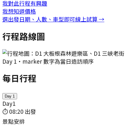
我對此行程有興趣
我想知道價格
選出發日期、人數、車型即可線上試算 →
行程路線圖
Day
1
・marker 數字為當日造訪順序
每日行程
Day
1
Day
1
⏱
08:20
出發
景點安排