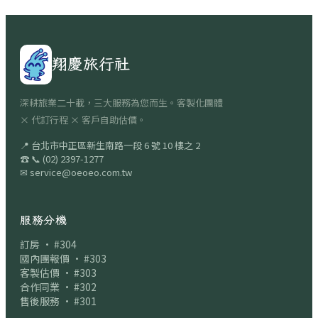
翔慶旅行社
深耕旅業二十載，三大服務為您而生。客製化團體
× 代訂行程 × 客戶自助估價。
📍
台北市中正區新生南路一段 6 號 10 樓之 2
☎
📞
(02) 2397-1277
✉
service@oeoeo.com.tw
服務分機
訂房 · #304
國內團報價 · #303
客製估價 · #303
合作同業 · #302
售後服務 · #301