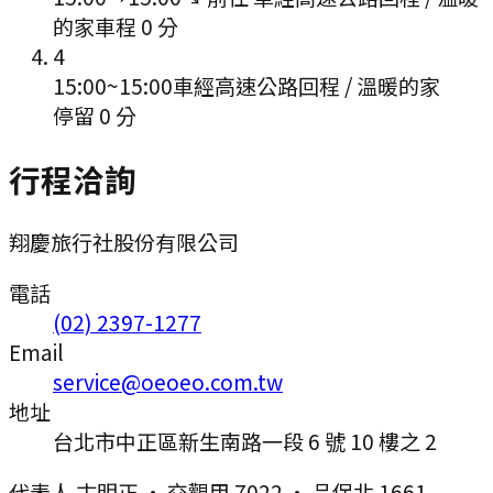
的家
車程
0
分
4
15:00
~
15:00
車經高速公路回程 / 溫暖的家
停留 0 分
行程洽詢
翔慶旅行社股份有限公司
電話
(02) 2397-1277
Email
service@oeoeo.com.tw
地址
台北市中正區新生南路一段 6 號 10 樓之 2
代表人
古明正
·
交觀甲 7022
·
品保北 1661