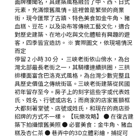
面牌樓聞名，其建築風格融合了中、西、日式
元素，充滿懷舊風情。這裡曾是繁榮的商業
街，現今匯聚了古蹟、特色美食如金牛角、豬
血糕、豆花，以及染布等傳統工藝文化，適合
對歷史建築、在地小吃與文化體驗有興趣的遊
客，四季皆宜造訪。 ※ 實際圖文，依現場情況
而定
停留 2 小時 30 分
·
三峽老街依山傍水，為台
灣北部最長老街之一，其騎樓連續拱圈，三拱
排樓面富含巴洛克式風格，為台灣少數完整且
具歷史價值之傳統街區。三峽老街建築從民國
初年留存至今。房子上的刻字這些字或代表姓
氏、姓名、行號或店名；而商家的店家匾額框
大都刻著堂號、店號或姓氏，和現在的商店掛
招牌的方式不一樣。 【玩樂攻略】 ● 在復古建
築下拍攝懷舊美照 ● 必嘗美食：金牛角、豬血
糕及杏仁茶 ● 巷弄中的3D立體彩繪，捕捉可