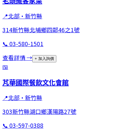
老頭擺客家菜
📍
北部
·
新竹縣
314新竹縣北埔鄉四鄰46之1號
📞
03-580-1501
查看詳情 →
+ 加入詢價
🍱
芃華國際餐飲文化會館
📍
北部
·
新竹縣
303新竹縣湖口鄉漢陽路27號
📞
03-597-0388