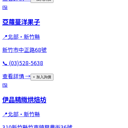
🍱
亞蘿蔓洋果子
📍
北部
·
新竹縣
新竹市中正路68號
📞
(03)528-5638
查看詳情 →
+ 加入詢價
🍱
伊品精緻烘焙坊
📍
北部
·
新竹縣
310新竹縣竹東鎮興農街36號