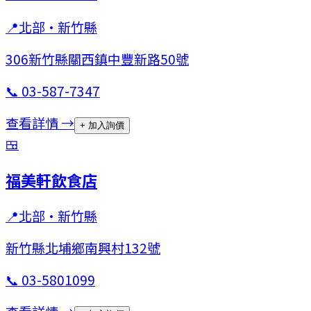
📍
北部
·
新竹縣
306新竹縣關西鎮中豐新路50號
📞
03-587-7347
查看詳情 →
+ 加入詢價
🍱
福美軒飲食店
📍
北部
·
新竹縣
新竹縣北埔鄉南興村132號
📞
03-5801099