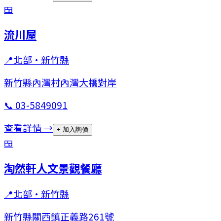
🍱
流川屋
📍
北部
·
新竹縣
新竹縣內灣村內灣大橋對岸
📞
03-5849091
查看詳情 →
+ 加入詢價
🍱
淘然軒人文景觀餐廳
📍
北部
·
新竹縣
新竹縣關西鎮正義路261號