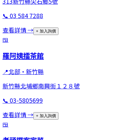
313新竹縣尖石鄉5號
📞
03 584 7288
查看詳情 →
+ 加入詢價
🍱
羅阿姨擂茶館
📍
北部
·
新竹縣
新竹縣北埔鄉南興街１２８號
📞
03-5805699
查看詳情 →
+ 加入詢價
🍱