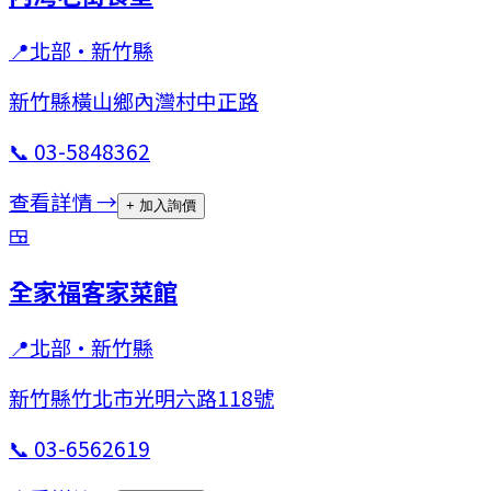
📍
北部
·
新竹縣
新竹縣橫山鄉內灣村中正路
📞
03-5848362
查看詳情 →
+ 加入詢價
🍱
全家福客家菜館
📍
北部
·
新竹縣
新竹縣竹北市光明六路118號
📞
03-6562619