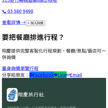
📞
03 580 9498
查看詳情 →
+ 加入詢價
要把餐廳排進行程？
翔慶提供完整客製化行程規劃，餐廳/景點/飯店可一
併詢價
量身詢價
瀏覽行程
分享給朋友：
Facebook
Line
Email
翔慶旅行社
深耕旅業二十載，三大服務為您而生。客製化團體