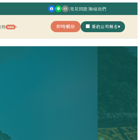
|
常見問題
|
聯絡我們
即時概估
🏢 簽約公司報名
▾
服務
NEW
▾