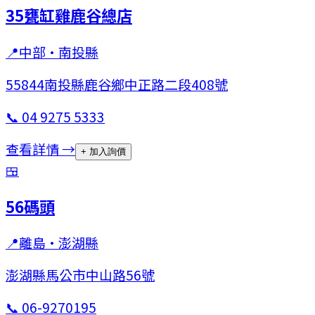
35甕缸雞鹿谷總店
📍
中部
·
南投縣
55844南投縣鹿谷鄉中正路二段408號
📞
04 9275 5333
查看詳情 →
+ 加入詢價
🍱
56碼頭
📍
離島
·
澎湖縣
澎湖縣馬公市中山路56號
📞
06-9270195