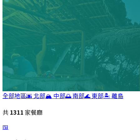
全部地區
🌆
北部
🏔
中部
🌅
南部
🌊
東部
🏝
離島
共
1311
家餐廳
🍱