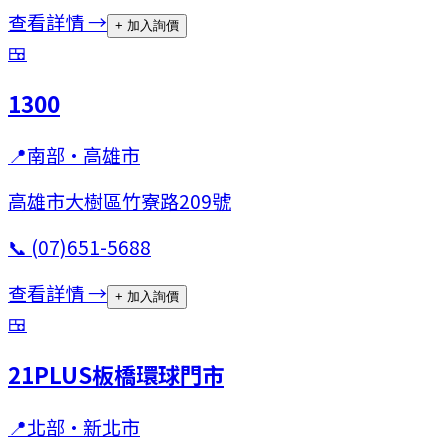
查看詳情 →
+ 加入詢價
🍱
1300
📍
南部
·
高雄市
高雄市大樹區竹寮路209號
📞
(07)651-5688
查看詳情 →
+ 加入詢價
🍱
21PLUS板橋環球門市
📍
北部
·
新北市