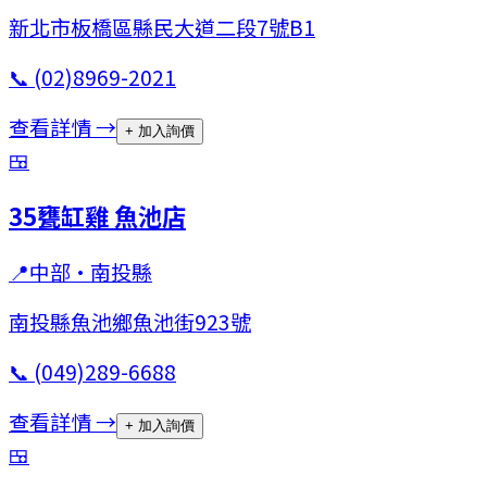
新北市板橋區縣民大道二段7號B1
📞
(02)8969-2021
查看詳情 →
+ 加入詢價
🍱
35甕缸雞 魚池店
📍
中部
·
南投縣
南投縣魚池鄉魚池街923號
📞
(049)289-6688
查看詳情 →
+ 加入詢價
🍱