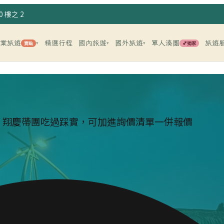
 樓之 2
企業旅遊
精選行程
國內旅遊
國外旅遊
單人湊團
旅遊
賣點
💕獨家
▾
▾
▾
，翔慶帶團吃過踩實，可加進詢價清單一併報價