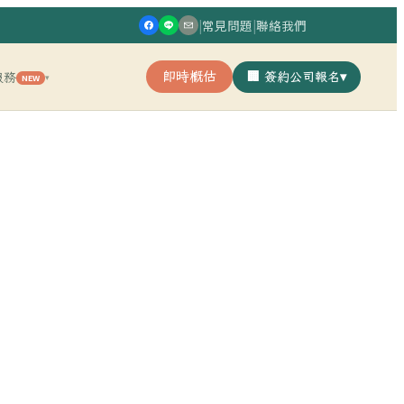
|
常見問題
|
聯絡我們
即時概估
🏢 簽約公司報名
▾
服務
NEW
▾