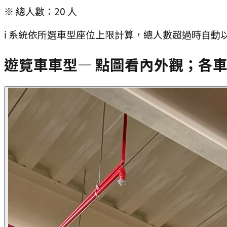
※ 總人數：
20
人
ℹ️ 系統依所選車型座位上限計算，總人數超過時自動以
遊覽車車型
— 點圖看內外觀；各