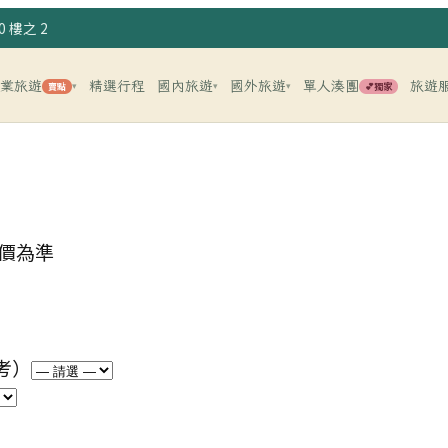
 樓之 2
企業旅遊
精選行程
國內旅遊
國外旅遊
單人湊團
旅遊
賣點
💕獨家
▾
▾
▾
價為準
考）