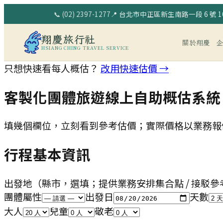
📞
(02) 2397-1277
📍
台北市中正區新生南路一段 6 號 10
翔慶旅行社
關於翔慶
HSIANG CHING TRAVEL SERVICE
只想快速看每人概估？
改用快速估價 →
客製化團體旅遊線上自助概估系統
填幾個欄位，立刻看到參考估價；實際價格以業務報
行程基本資訊
出發地
（縣市，選填；提供業務安排集合點 / 接駁參
團體屬性
出發日
天數
大人
兒童
敬老