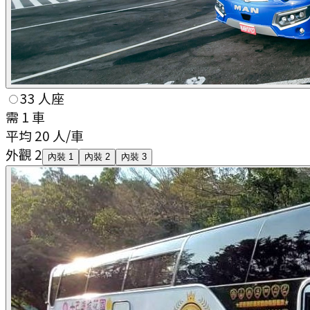
33 人座
需
1
車
平均
20
人/車
外觀 2
內裝 1
內裝 2
內裝 3