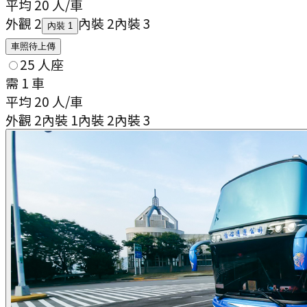
平均
20
人/車
外觀 2
內裝 2
內裝 3
內裝 1
車照待上傳
25 人座
需
1
車
平均
20
人/車
外觀 2
內裝 1
內裝 2
內裝 3