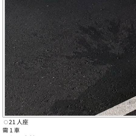
21 人座
需
1
車