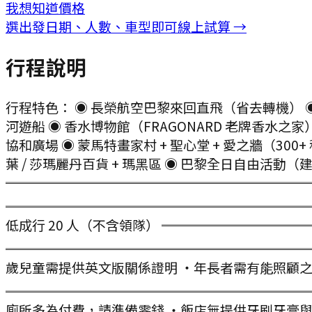
我想知道價格
選出發日期、人數、車型即可線上試算 →
行程說明
行程特色： ◉ 長榮航空巴黎來回直飛（省去轉機） ◉
河遊船 ◉ 香水博物館（FRAGONARD 老牌香水之家） ◉ 奧
協和廣場 ◉ 蒙馬特畫家村 + 聖心堂 + 愛之牆（300
葉 / 莎瑪麗丹百貨 + 瑪黑區 ◉ 巴黎全日自由活動
═════════════════════════
════════════════════════
低成行 20 人（不含領隊） ══════════
═════════════════════════
歲兒童需提供英文版關係證明 ・年長者需有能照顧之家
═══════════════════════════
廁所多為付費，請準備零錢 ・飯店無提供牙刷牙膏與