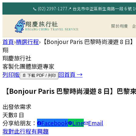
📞
(02) 2397-1277
📍
台北市中正區新生南路一段 6 號 10
翔慶旅行社
關於翔慶
HSIANG CHING TRAVEL SERVICE
首頁
›
精選行程
›
【Bonjour Paris 巴黎時尚漫
翔
翔慶旅行社
客製化團體旅遊專家
列印版
回首頁 →
📄 下載 PDF / 列印
【Bonjour Paris 巴黎時尚漫遊 8 
出發
依需求
天數
8 日
分享給朋友：
Facebook
Line
Email
我對此行程有興趣