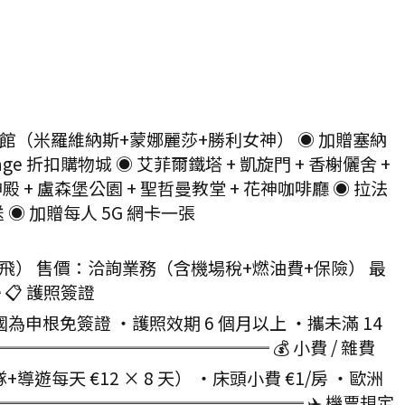
博物館（米羅維納斯+蒙娜麗莎+勝利女神） ◉ 加贈塞納
lage 折扣購物城 ◉ 艾菲爾鐵塔 + 凱旋門 + 香榭儷舍 +
 + 盧森堡公園 + 聖哲曼教堂 + 花神咖啡廳 ◉ 拉法
◉ 加贈每人 5G 網卡一張
飛） 售價：洽詢業務（含機場稅+燃油費+保險） 最
📋 護照簽證
根免簽證 ・護照效期 6 個月以上 ・攜未滿 14
═════════════ 💰 小費 / 雜費
天 €12 × 8 天） ・床頭小費 €1/房 ・歐洲
═════════════════ ✈️ 機票規定