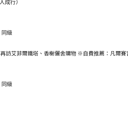
6 人成行）
E 同級
訪艾菲爾鐵塔、香榭儷舍購物 ※自費推薦：凡爾賽宮入內
E 同級