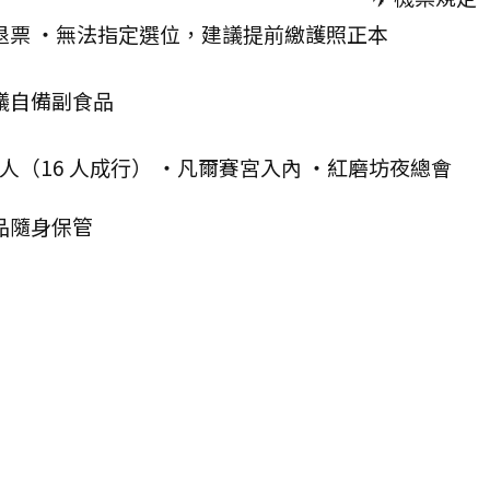
退票 ・無法指定選位，建議提前繳護照正本
議自備副食品
人（16 人成行） ・凡爾賽宮入內 ・紅磨坊夜總會
品隨身保管