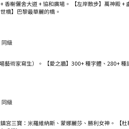
+ 香榭儷舍大道 + 協和廣場。 【左岸散步】萬神殿 + 
三世橋】巴黎最華麗的橋。
E 同級
場藝術家寫生）。 【愛之牆】300+ 種字體、280+ 
E 同級
宮】鎮宮三寶：米羅維納斯、蒙娜麗莎、勝利女神。 【杜勒