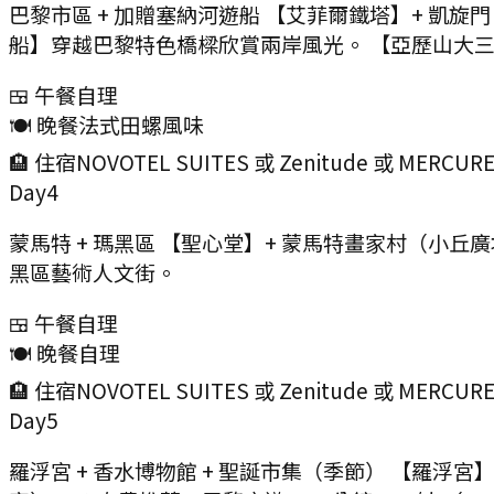
巴黎市區 + 加贈塞納河遊船 【艾菲爾鐵塔】+ 凱旋門 
船】穿越巴黎特色橋樑欣賞兩岸風光。 【亞歷山大
🍱 午餐
自理
🍽️ 晚餐
法式田螺風味
🏨 住宿
NOVOTEL SUITES 或 Zenitude 或 MERCUR
Day
4
蒙馬特 + 瑪黑區 【聖心堂】+ 蒙馬特畫家村（小丘廣
黑區藝術人文街。
🍱 午餐
自理
🍽️ 晚餐
自理
🏨 住宿
NOVOTEL SUITES 或 Zenitude 或 MERCUR
Day
5
羅浮宮 + 香水博物館 + 聖誕市集（季節） 【羅浮