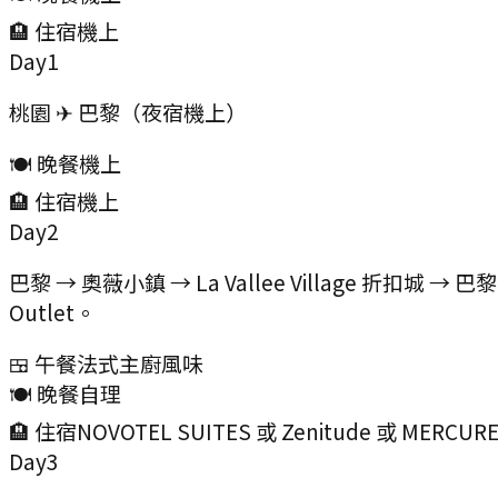
🏨 住宿
機上
Day
1
桃園 ✈ 巴黎（夜宿機上）
🍽️ 晚餐
機上
🏨 住宿
機上
Day
2
巴黎 → 奧薇小鎮 → La Vallee Village 折扣城 
Outlet。
🍱 午餐
法式主廚風味
🍽️ 晚餐
自理
🏨 住宿
NOVOTEL SUITES 或 Zenitude 或 MERCUR
Day
3