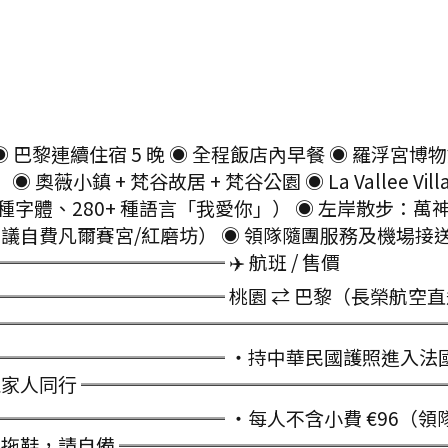
 巴黎連續住宿 5 晚 ◉ 全程飯店內早餐 ◉ 羅浮宮
薇小鎮 + 梵谷故居 + 梵谷公園 ◉ La Vallee Vil
+ 種字體、280+ 種語言「我愛你」） ◉ 左岸散步：萬神殿
（建議自費凡爾賽宮/紅磨坊） ◉ 領隊隨團服務及機場接送 
══════════ ✈️ 航班 / 售價
═══════════ 桃園 ⇄ 巴黎（長榮航空直
═════════════════════════ 
══════════ ・持中華民國護照進入法國為申
人同行 ══════════════════════
════════ ・每人不含小費 €96（領隊+導遊每
拖鞋，請自備 ══════════════════