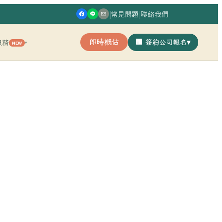
|
常見問題
|
聯絡我們
即時概估
🏢 簽約公司報名
▾
服務
NEW
▾