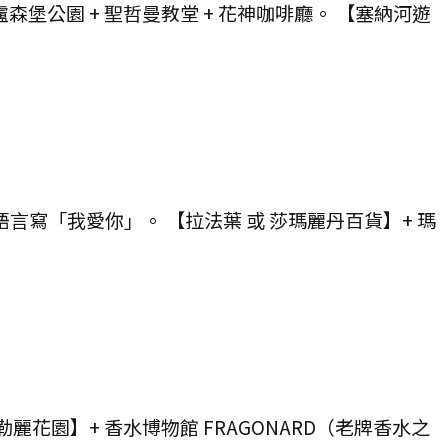
盧森堡公園 + 聖哲曼教堂 + 花神咖啡廳。 【塞納河遊
種語言寫「我愛你」。 【拉法葉 或 莎瑪麗丹百貨】+ 瑪
麗花園】+ 香水博物館 FRAGONARD（老牌香水之