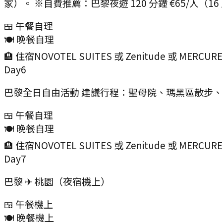
家）。 ※自費推薦：巴黎夜遊 120 分鐘 €65/人（1
🍱 午餐
自理
🍽️ 晚餐
自理
🏨 住宿
NOVOTEL SUITES 或 Zenitude 或 MERCUR
Day
6
巴黎全日自由活動 建議行程：聖母院、瑪黑區散步、再
🍱 午餐
自理
🍽️ 晚餐
自理
🏨 住宿
NOVOTEL SUITES 或 Zenitude 或 MERCUR
Day
7
巴黎 ✈ 桃園（夜宿機上）
🍱 午餐
機上
🍽️ 晚餐
機上