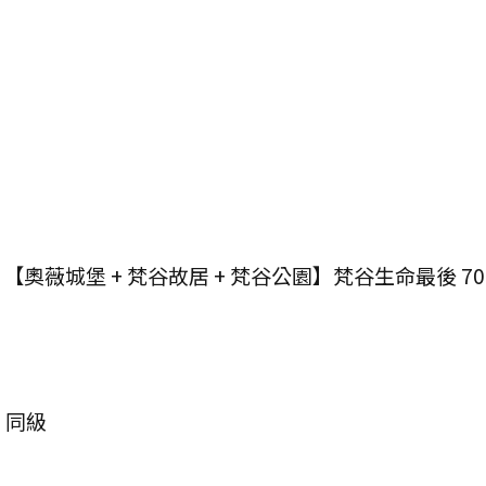
→ 巴黎 【奧薇城堡 + 梵谷故居 + 梵谷公園】梵谷生命最後 70
E 同級