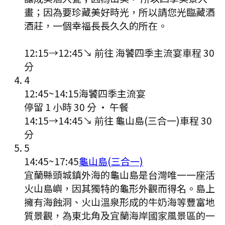
畫；因為要珍藏美好時光，所以請您光臨藏酒
酒莊，一個幸福長長久久的所在。
12:15
→
12:45
↘ 前往
海饕四季主流宴
車程
30
分
4
12:45
~
14:15
海饕四季主流宴
停留 1 小時 30 分
·
午餐
14:15
→
14:45
↘ 前往
龜山島(三合一)
車程
30
分
5
14:45
~
17:45
龜山島(三合一)
宜蘭縣頭城鎮外海的龜山島是台灣唯一一座活
火山島嶼，因其獨特的龜形外觀而得名。島上
擁有海蝕洞、火山溫泉形成的牛奶海等豐富地
質景觀，為東北角及宜蘭海岸國家風景區的一