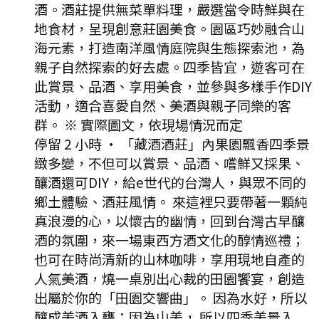
酒。酒莊提供無菜單料理，嚴選當令時鮮與在
地食材，呈現創意莊園美食。園區巧妙融合山
海元素，打造南洋風情庭院與生態探索池，為
親子自然探索的好去處。四季皆宜，遊客可在
此賞景、品酒、享用美食，並參與多樣手作DIY
活動，適合喜愛自然、美酒與親子同樂的客
群。 ※ 實際圖文，依現場情況而定
停留 2 小時
·
「藏酒酒莊」內果園飄香四季景
緻多變，不但可以賞景、品酒、嚐鮮又採果、
釀酒還可DIY，給e世代的台灣人，與眾不同的
鄉土體驗、酒莊風情。 來這裡只要帶著一顆純
真浪漫的心，以懷古的幽情，回到台灣古早釀
酒的氛圍，來一場東西方酒文化的醇情巡禮；
也可在時尚清新的山林咖啡，享用現地自產的
人氣美酒，燒一桌別出心裁的田園饗宴，創造
出屬於你的「田園交響曲」。 因為水好，所以
釀成美酒入甕；因為山美， 所以四季美景入