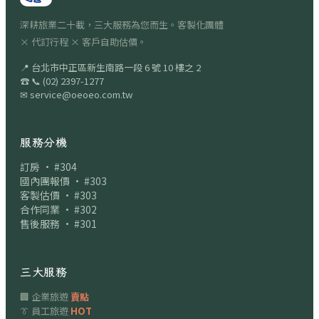
深耕旅業二十載，三大服務為您而生。客製化團體
× 代訂行程 × 客戶自助估價。
📍
台北市中正區新生南路一段 6 號 10 樓之 2
☎
📞
(02) 2397-1277
✉
service@oeoeo.com.tw
服務分機
訂房 · #304
國內團報價 · #303
客製估價 · #303
合作同業 · #302
售後服務 · #301
三大服務
🏢 企業旅遊
賣點
👔 員工旅遊
HOT