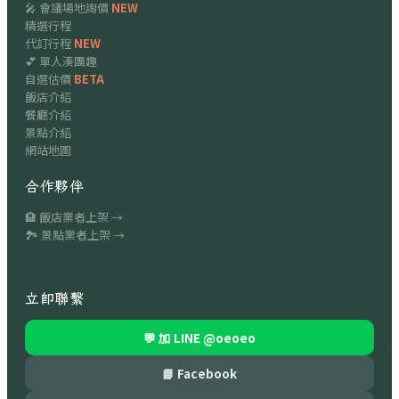
🎤 會議場地詢價
NEW
精選行程
代訂行程
NEW
💕 單人湊團趣
自選估價
BETA
飯店介紹
餐廳介紹
景點介紹
網站地圖
合作夥伴
🏨 飯店業者上架 →
🏞 景點業者上架 →
立即聯繫
💬 加 LINE
@oeoeo
📘 Facebook