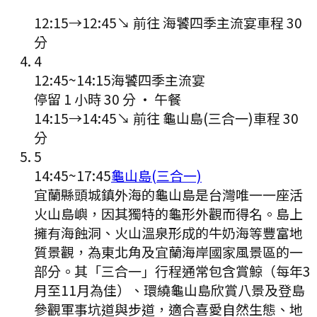
12:15
→
12:45
↘ 前往
海饕四季主流宴
車程
30
分
4
12:45
~
14:15
海饕四季主流宴
停留 1 小時 30 分
·
午餐
14:15
→
14:45
↘ 前往
龜山島(三合一)
車程
30
分
5
14:45
~
17:45
龜山島(三合一)
宜蘭縣頭城鎮外海的龜山島是台灣唯一一座活
火山島嶼，因其獨特的龜形外觀而得名。島上
擁有海蝕洞、火山溫泉形成的牛奶海等豐富地
質景觀，為東北角及宜蘭海岸國家風景區的一
部分。其「三合一」行程通常包含賞鯨（每年3
月至11月為佳）、環繞龜山島欣賞八景及登島
參觀軍事坑道與步道，適合喜愛自然生態、地