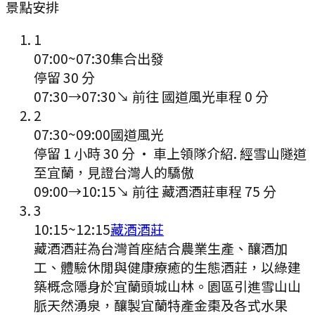
景點安排
1
07:00
~
07:30
集合出發
停留 30 分
07:30
→
07:30
↘ 前往
國道風光
車程
0
分
2
07:30
~
09:00
國道風光
停留 1 小時 30 分
·
車上領隊介紹. 經雪山隧道
至宜蘭，見證台灣人的驕傲
09:00
→
10:15
↘ 前往
藏酒酒莊
車程
75
分
3
10:15
~
12:15
藏酒酒莊
藏酒酒莊為台灣首座結合農業生產、釀酒加
工、體驗休閒與健康療癒的生態酒莊，以綠建
築概念隱身於宜蘭頭城山林。園區引進雪山山
脈天然湧泉，釀製宜蘭特產金棗及各式水果