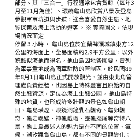
部分。其「三合一」行程通常包含賞鯨（每年3
月至11月為佳）、環繞龜山島欣賞八景及登島
參觀軍事坑道與步道，適合喜愛自然生態、地
質探索及海上活動的遊客。 ※ 實際圖文，依現
場情況而定
停留 3 小時
·
龜山島位於宜蘭縣頭城鎮東方12
公里的海面上，全島面積約2.9平方公里，以外
貌酷似海龜而得名，龜山島因地勢顯要，曾列
為軍事重地成為國軍駐防的管制區，於民國89
年8月1日龜山島正式開放觀光，並由東北角管
理處負責經營，也因島上特殊豐富且原始的自
然生態資源，定位為海上生態公園。 龜山島特
殊的地質，也形成許多壯觀的景色如龜山朝
日、龜島璜煙、眼鏡洞鐘乳石觀奇、龜卵觀
奇、龜岩巉壁、神龜戴帽、靈龜擺尾等奇特八
景，龜山島最迷人的魅力是在不同的位置、氣
候、潮汐觀賞龜山島，都有不同的景觀變化；