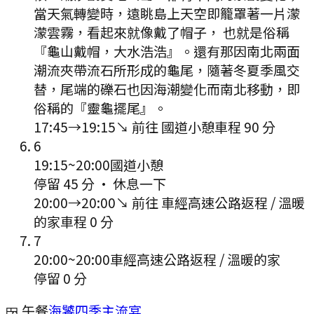
當天氣轉變時，遠眺島上天空即籠罩著一片濛
濛雲霧，看起來就像戴了帽子， 也就是俗稱
『龜山戴帽，大水浩浩』。還有那因南北兩面
潮流夾帶流石所形成的龜尾，隨著冬夏季風交
替，尾端的礫石也因海潮變化而南北移動，即
俗稱的『靈龜擺尾』。
17:45
→
19:15
↘ 前往
國道小憩
車程
90
分
6
19:15
~
20:00
國道小憩
停留 45 分
·
休息一下
20:00
→
20:00
↘ 前往
車經高速公路返程 / 溫暖
的家
車程
0
分
7
20:00
~
20:00
車經高速公路返程 / 溫暖的家
停留 0 分
🍱 午餐
海饕四季主流宴