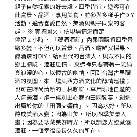
親子自然探索的好去處。四季皆宜，遊客可在
此賞景、品酒、享用美食，並參與多樣手作DIY
活動，適合喜愛自然、美酒與親子同樂的客
群。 ※ 實際圖文，依現場情況而定
停留 2 小時
·
「藏酒酒莊」內果園飄香四季景
緻多變，不但可以賞景、品酒、嚐鮮又採果、
釀酒還可DIY，給e世代的台灣人，與眾不同的
鄉土體驗、酒莊風情。 來這裡只要帶著一顆純
真浪漫的心，以懷古的幽情，回到台灣古早釀
酒的氛圍，來一場東西方酒文化的醇情巡禮；
也可在時尚清新的山林咖啡，享用現地自產的
人氣美酒，燒一桌別出心裁的田園饗宴，創造
出屬於你的「田園交響曲」。 因為水好，所以
釀成美酒入甕；因為山美， 所以四季美景入
畫；因為要珍藏美好時光，所以請您光臨藏酒
酒莊，一個幸福長長久久的所在。