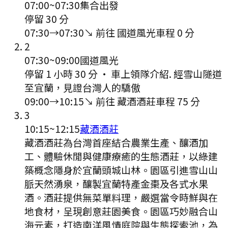
07:00
~
07:30
集合出發
停留 30 分
07:30
→
07:30
↘ 前往
國道風光
車程
0
分
2
07:30
~
09:00
國道風光
停留 1 小時 30 分
·
車上領隊介紹. 經雪山隧道
至宜蘭，見證台灣人的驕傲
09:00
→
10:15
↘ 前往
藏酒酒莊
車程
75
分
3
10:15
~
12:15
藏酒酒莊
藏酒酒莊為台灣首座結合農業生產、釀酒加
工、體驗休閒與健康療癒的生態酒莊，以綠建
築概念隱身於宜蘭頭城山林。園區引進雪山山
脈天然湧泉，釀製宜蘭特產金棗及各式水果
酒。酒莊提供無菜單料理，嚴選當令時鮮與在
地食材，呈現創意莊園美食。園區巧妙融合山
海元素，打造南洋風情庭院與生態探索池，為