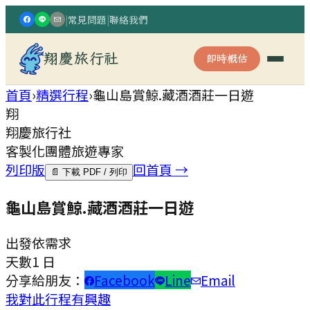
|
常見問題
|
聯絡我們
翔慶旅行社
即時概估
首頁
›
精選行程
›
龜山島賞鯨.藏酒酒莊一日遊
翔
翔慶旅行社
客製化團體旅遊專家
列印版
回首頁 →
📄 下載 PDF / 列印
龜山島賞鯨.藏酒酒莊一日遊
出發
依需求
天數
1 日
分享給朋友：
Facebook
Line
Email
我對此行程有興趣