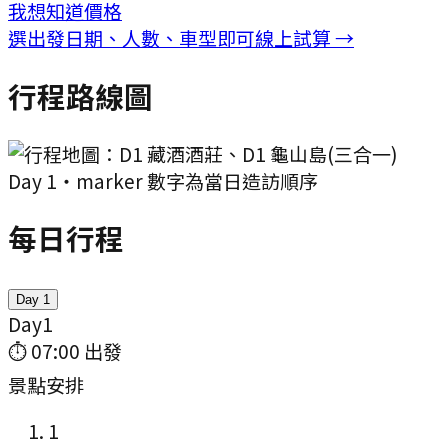
我想知道價格
選出發日期、人數、車型即可線上試算 →
行程路線圖
Day
1
・marker 數字為當日造訪順序
每日行程
Day
1
Day
1
⏱
07:00
出發
景點安排
1