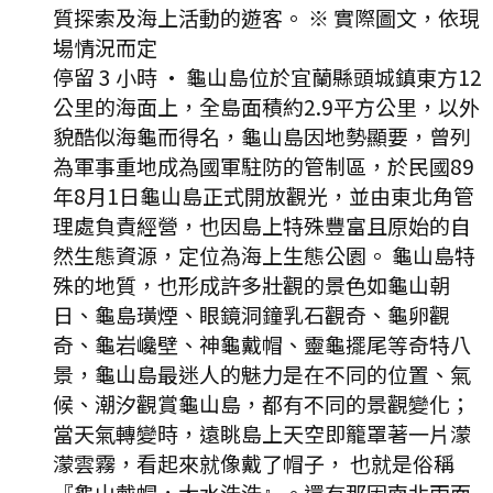
質探索及海上活動的遊客。 ※ 實際圖文，依現
場情況而定
停留 3 小時
·
龜山島位於宜蘭縣頭城鎮東方12
公里的海面上，全島面積約2.9平方公里，以外
貌酷似海龜而得名，龜山島因地勢顯要，曾列
為軍事重地成為國軍駐防的管制區，於民國89
年8月1日龜山島正式開放觀光，並由東北角管
理處負責經營，也因島上特殊豐富且原始的自
然生態資源，定位為海上生態公園。 龜山島特
殊的地質，也形成許多壯觀的景色如龜山朝
日、龜島璜煙、眼鏡洞鐘乳石觀奇、龜卵觀
奇、龜岩巉壁、神龜戴帽、靈龜擺尾等奇特八
景，龜山島最迷人的魅力是在不同的位置、氣
候、潮汐觀賞龜山島，都有不同的景觀變化；
當天氣轉變時，遠眺島上天空即籠罩著一片濛
濛雲霧，看起來就像戴了帽子， 也就是俗稱
『龜山戴帽，大水浩浩』。還有那因南北兩面