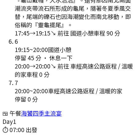
潮流夾帶流石所形成的龜尾，隨著冬夏季風交
替，尾端的礫石也因海潮變化而南北移動，即
俗稱的『靈龜擺尾』。
17:45
→
19:15
↘ 前往
國道小憩
車程
90
分
6
19:15
~
20:00
國道小憩
停留 45 分
·
休息一下
20:00
→
20:00
↘ 前往
車經高速公路返程 / 溫暖
的家
車程
0
分
7
20:00
~
20:00
車經高速公路返程 / 溫暖的家
停留 0 分
🍱 午餐
海饕四季主流宴
Day
1
⏱
07:00
出發