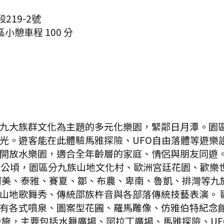
219-2號
區小憩
車程
100
分
九大族群文化為主題的多元化樂園，緊鄰日月潭。園
光。遊客能在此體驗馬雅探險、UFO自由落體等遊樂
開放水樂園，適合全年齡層的家庭、情侶與朋友同遊。
2公頃，園區分九族山地文化村、歐洲宮廷花園、歡樂
阿美、泰雅、賽夏、鄒、布農、卑南、魯凱、排灣等九
山地歌舞秀、傳統邵族杵音與各部落傳統技藝表演。 
有各式噴泉、圖案型花圃、羅馬雕像、仿雅伯特紀念
設施，主要包括水舞廣場、阿拉丁廣場、馬雅探險、U