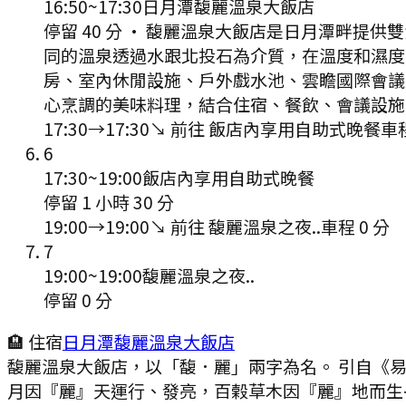
16:50
~
17:30
日月潭馥麗溫泉大飯店
停留 40 分
·
馥麗溫泉大飯店是日月潭畔提供雙
同的溫泉透過水跟北投石為介質，在溫度和濕度
房、室內休閒設施、戶外戲水池、雲瞻國際會議
心烹調的美味料理，結合住宿、餐飲、會議設施
17:30
→
17:30
↘ 前往
飯店內享用自助式晚餐
車
6
17:30
~
19:00
飯店內享用自助式晚餐
停留 1 小時 30 分
19:00
→
19:00
↘ 前往
馥麗溫泉之夜..
車程
0
分
7
19:00
~
19:00
馥麗溫泉之夜..
停留 0 分
🏨 住宿
日月潭馥麗溫泉大飯店
馥麗溫泉大飯店，以「馥．麗」兩字為名。 引自《易經
月因『麗』天運行、發亮，百榖草木因『麗』地而生