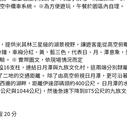
空中纜車系統。 ※為方便遊玩，午餐於園區內自理。
，提供米其林三星級的湖景視野，讓遊客能從高空俯
10分鐘，車廂分紅、黃、藍三色，代表日、月、潭意象
驗。 ※ 實際圖文，依現場情況而定
共設16支柱，連結日月潭與九族文化村，這兩端分別
短了二地的交通距離。 除了由高空俯視日月潭，更可沿
的湖畔，距離伊達邵碼頭約400公尺。 日月潭的水面
公尺與1044公尺)，然後急速下降到875公尺的九族
程
20
分