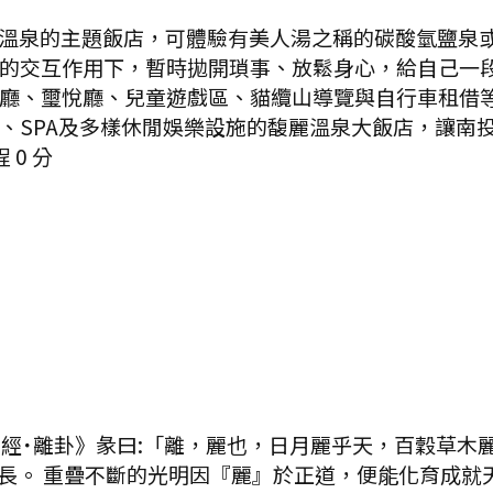
溫泉的主題飯店，可體驗有美人湯之稱的碳酸氫鹽泉
的交互作用下，暫時拋開瑣事、放鬆身心，給自己一
廳、璽悅廳、兒童遊戲區、貓纜山導覽與自行車租借
、SPA及多樣休閒娛樂設施的馥麗溫泉大飯店，讓南
程
0
分
˙離卦》彖曰:「離，麗也，日月麗乎天，百穀草木麗乎土.
長。 重疊不斷的光明因『麗』於正道，便能化育成就