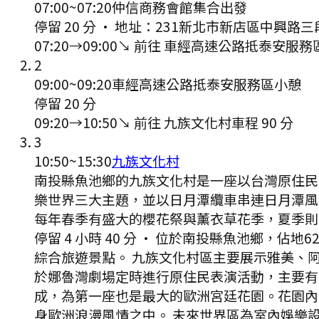
07:00
~
07:20
仲信商務會館集合出發
停留 20 分
·
地址：231新北市新店區中興路三段
07:20
→
09:00
↘ 前往
車經高速公路抵泰安服務
2
09:00
~
09:20
車經高速公路抵泰安服務區小憩
停留 20 分
09:20
→
10:50
↘ 前往
九族文化村
車程
90
分
3
10:50
~
15:30
九族文化村
南投縣魚池鄉的九族文化村是一座以台灣原住民
樂世界三大主題，並以日月潭纜車串連日月潭風
每年春季有盛大的櫻花祭與薰衣草花季，夏季則
停留 4 小時 40 分
·
位於南投縣魚池鄉，佔地6
綜合旅遊景點。 九族文化村區主要展示雅美、
於娜魯灣劇場定時進行原住民表演活動，主要有
成，為第一座也是最大的歐洲宮廷花園。花園內
身歐洲浪漫風情之中。 未來世界區為室內娛樂