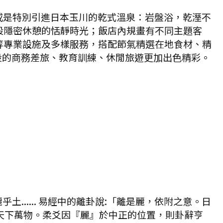
或是特別引進日本玉川的乾式溫泉：岩盤浴，乾溼不
段隱密休憩的恬靜時光；飯店內規畫有不同主題客
等專業設施及多樣服務，搭配節氣精選在地食材、精
投的商務差旅、教育訓練、休閒旅遊更加出色精彩。
..... 易經中的離卦說:「離是麗，依附之意。日
天下萬物。柔爻因『麗』於中正的位置，則卦辭亨