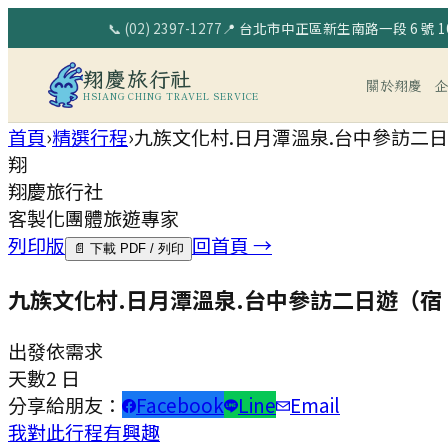
📞
(02) 2397-1277
📍
台北市中正區新生南路一段 6 號 10
翔慶旅行社
關於翔慶
HSIANG CHING TRAVEL SERVICE
首頁
›
精選行程
›
九族文化村.日月潭溫泉.台中參訪二
翔
翔慶旅行社
客製化團體旅遊專家
列印版
回首頁 →
📄 下載 PDF / 列印
九族文化村.日月潭溫泉.台中參訪二日遊（
出發
依需求
天數
2 日
分享給朋友：
Facebook
Line
Email
我對此行程有興趣