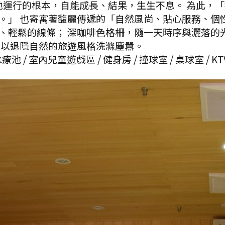
天地運行的根本，自能成長、結果，生生不息。 為此，
。」 也寄寓著馥麗傳遞的「自然風尚、貼心服務、個性
、輕鬆的線條； 深咖啡色格柵，隨一天時序與灑落的
 以退隱自然的旅遊風格洗滌塵囂。
 / 室內兒童遊戲區 / 健身房 / 撞球室 / 桌球室 / KTV /