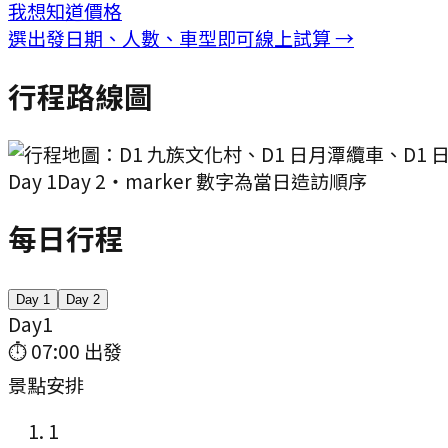
我想知道價格
選出發日期、人數、車型即可線上試算 →
行程路線圖
Day
1
Day
2
・marker 數字為當日造訪順序
每日行程
Day
1
Day
2
Day
1
⏱
07:00
出發
景點安排
1