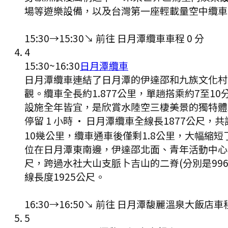
場等遊樂設備，以及台灣第一座輕載量空中纜車
15:30
→
15:30
↘ 前往
日月潭纜車
車程
0
分
4
15:30
~
16:30
日月潭纜車
日月潭纜車連結了日月潭的伊達邵和九族文化村
觀。纜車全長約1.877公里，單趟搭乘約7至
設施全年皆宜，是欣賞水陸空三棲美景的獨特體
停留 1 小時
·
日月潭纜車全線長1877公尺，
10幾公里，纜車通車後僅剩1.8公里，大幅縮
位在日月潭東南邊，伊達邵北面、青年活動中心西邊
尺，跨過水社大山支脈卜吉山的二脊(分別是996
線長度1925公尺。
16:30
→
16:50
↘ 前往
日月潭馥麗溫泉大飯店
車
5