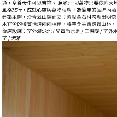
通，畜養母牛可以吉祥。 意喻:一切萬物只要依附
風格旅行，成就心靈與萬物相應，為馥麗的品牌內涵
建築主體，沿青翠山線而立；紫點金石材勾勒出明快
木官舍的樸質恬適兩兩相伴，將空間主體歸還山林，
飯店設施：
室外游泳池 / 兒童戲水池 / 三溫暖 / 室外水療池
室 / 烤箱