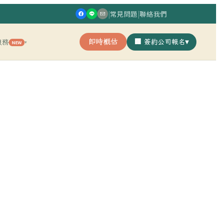
|
常見問題
|
聯絡我們
即時概估
🏢 簽約公司報名
▾
服務
NEW
▾