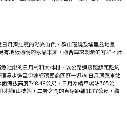
瞰日月潭壯麗的湖光山色、群山環繞及埔里盆地景
，另有地板透明的水晶車廂，適合尋求刺激的客群。此
隸屬魚池鄕的日月村和大林村，以公路連接路線距離約
著環潭步道至伊達紹碼頭商圈逛一逛唷 日月潭纜車站
海拔高度748.48公尺，日月潭纜車場站765公
文化村觀山樓站，二者之間的直線距離1877公尺，纜