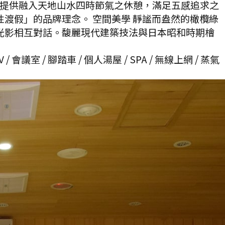
「提供融入天地山水四時節氣之休憩，滿足五感追求之
渡假」的品牌理念。 空間美學 靜謐而盎然的橄欖綠
光影相互對話。馥麗現代建築技法與日本昭和時期檜
 會議室 / 腳踏車 / 個人湯屋 / SPA / 無線上網 / 蒸氣