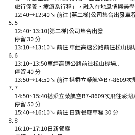
旅行保養‧療癒系行程」，融入在地風情與美學
12:40
→
12:40
↘ 前往
(第二梯)公司集合出發
車
5
12:40
~
13:10
(第二梯)公司集合出發
停留 30 分
13:10
→
13:10
↘ 前往
車經高速公路前往松山機場
6
13:10
~
13:50
車經高速公路前往松山機場..
停留 40 分
13:50
→
14:50
↘ 前往
搭乘立榮航空B7-8609次
7
14:50
~
15:40
搭乘立榮航空B7-8609次飛往澎湖馬
停留 50 分
15:40
→
16:10
↘ 前往
日新餐廳
車程
30
分
8
16:10
~
17:10
日新餐廳