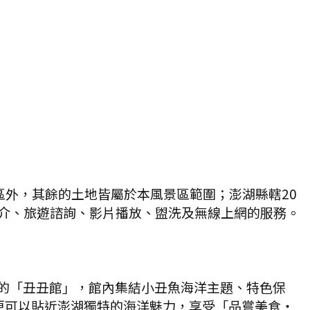
區外，其餘的土地皆屬於本風景區範圍；澎湖縣轄20
簡介、旅遊諮詢、影片播放、盥洗及無線上網的服務。
的「丑丑館」，館內集結小丑魚海洋主題、特色保
更可以貼近澎湖獨特的海洋魅力，享受「品嘗美食‧