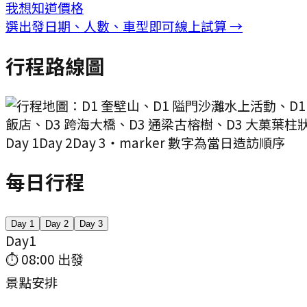
我想知道價格
選出發日期、人數、車型即可線上試算 →
行程路線圖
Day
1
Day
2
Day
3
・marker 數字為當日造訪順序
每日行程
Day
1
Day
2
Day
3
Day
1
⏱
08:00
出發
景點安排