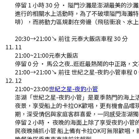
停留 1 小時 30 分
·
隘門沙灘是澎湖最美的沙灘
進行的相關水上活動時，為了不破壞隘門海灘特
啡），而將動力區規劃在旁邊（飛毯衝浪、水上
20:30
→
21:00
↘ 前往
元泰大飯店
車程
30
分
11
21:00
~
21:00
元泰大飯店
停留 0 分
·
馬公之夜..逛逛最熱鬧的中正路，文
21:00
→
21:00
↘ 前往
世紀之星-夜釣小管
車程
0
12
21:00
~
23:00
世紀之星-夜釣小管
澎湖「世紀之星-夜釣小管」是夏季熱門的海上
夜景，享受船上的卡拉OK歡唱，更有機會品嚐
期，深受情侶與家庭客群喜愛，一同感受澎湖獨
停留 2 小時
·
夜晚的海面上除了享受夜釣小管
民夜晚捕抓小管 船上備有卡拉OK可無限歡唱，
晚餐後搭乘專車直接前往報到..