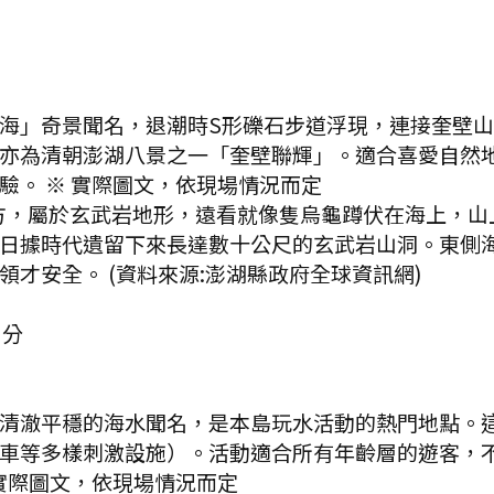
海」奇景聞名，退潮時S形礫石步道浮現，連接奎壁
亦為清朝澎湖八景之一「奎壁聯輝」。適合喜愛自然
驗。 ※ 實際圖文，依現場情況而定
方，屬於玄武岩地形，遠看就像隻烏龜蹲伏在海上，山
日據時代遺留下來長達數十公尺的玄武岩山洞。東側
才安全。 (資料來源:澎湖縣政府全球資訊網)
分
清澈平穩的海水聞名，是本島玩水活動的熱門地點。這
車等多樣刺激設施）。活動適合所有年齡層的遊客，
實際圖文，依現場情況而定