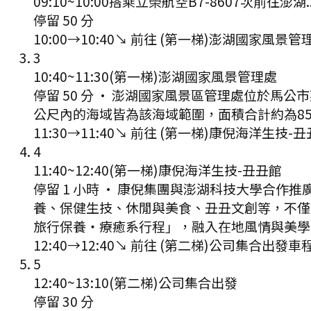
09:10
~
10:00
搭乘立榮航空B7-8607次前往澎湖.
停留 50 分
10:00
→
10:40
↘ 前往
(第一梯)澎湖國家風景管
3
10:40
~
11:30
(第一梯)澎湖國家風景管理處
停留 50 分
·
澎湖國家風景區管理處位於馬公市
公尺內的海域皆為該海域範圍，面積合計約為85
11:30
→
11:40
↘ 前往
(第一梯)康倪海洋生技-丑
4
11:40
~
12:40
(第一梯)康倪海洋生技-丑丑館
停留 1 小時
·
康倪集團與澎湖科技大學合作推
養、保健生技、休閒與美食、丑丑文創等，不僅
旅行保養‧療癒系行程」，融入在地風情與美學
12:40
→
12:40
↘ 前往
(第二梯)公司集合出發
車
5
12:40
~
13:10
(第二梯)公司集合出發
停留 30 分