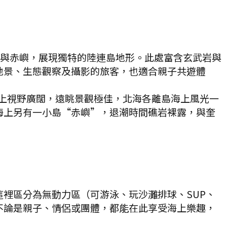
山與赤嶼，展現獨特的陸連島地形。此處富含玄武岩與
地景、生態觀察及攝影的旅客，也適合親子共遊體
上視野廣闊，遠眺景觀極佳，北海各離島海上風光一
海上另有一小島“赤嶼”，退潮時間礁岩裸露，與奎
裡區分為無動力區（可游泳、玩沙灘排球、SUP、
不論是親子、情侶或團體，都能在此享受海上樂趣，