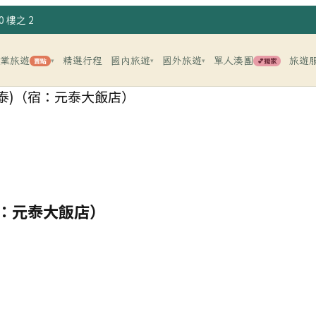
 樓之 2
企業旅遊
精選行程
國內旅遊
國外旅遊
單人湊團
旅遊
賣點
💕獨家
▾
▾
▾
泰)（宿：元泰大飯店）
宿：元泰大飯店）