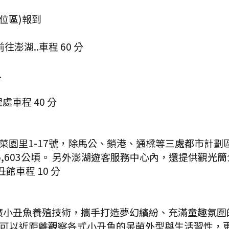
座位區)報到
前往澎湖..
車程
60
分
.
理處
車程
40
分
菜園里1-17號，除馬公、鎖港、通樑等三處都市計劃
,603公頃。 另外澎湖遊客服務中心內，還提供觀光
丑館
車程
10
分
廣小丑魚養殖技術，攜手打造夢幻繽紛、充滿童趣氛圍
可以近距離觀察各式小丑魚的呆萌外型與生活習性，