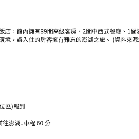
，館內擁有89間高級客房、2間中西式餐廳、1間澎湖僅
境，讓入住的房客擁有難忘的澎湖之旅。 (資料來源:
座位區)報到
前往澎湖..
車程
60
分