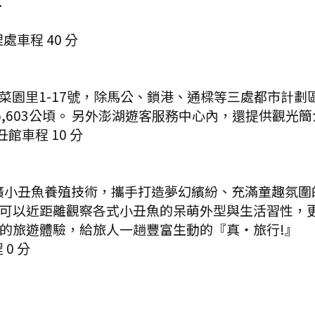
.
理處
車程
40
分
菜園里1-17號，除馬公、鎖港、通樑等三處都市計劃
,603公頃。 另外澎湖遊客服務中心內，還提供觀光
丑館
車程
10
分
廣小丑魚養殖技術，攜手打造夢幻繽紛、充滿童趣氛圍
可以近距離觀察各式小丑魚的呆萌外型與生活習性，
的旅遊體驗，給旅人一趟豐富生動的『真‧旅行!』
程
0
分