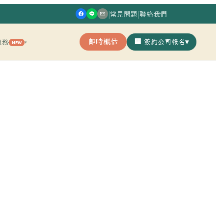
|
常見問題
|
聯絡我們
即時概估
🏢 簽約公司報名
▾
服務
NEW
▾