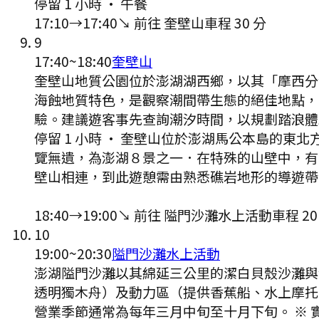
停留 1 小時
·
午餐
17:10
→
17:40
↘ 前往
奎壁山
車程
30
分
9
17:40
~
18:40
奎壁山
奎壁山地質公園位於澎湖湖西鄉，以其「摩西分
海蝕地質特色，是觀察潮間帶生態的絕佳地點，
驗。建議遊客事先查詢潮汐時間，以規劃踏浪體
停留 1 小時
·
奎壁山位於澎湖馬公本島的東北
覽無遺，為澎湖８景之一．在特殊的山壁中，有
壁山相連，到此遊憩需由熟悉礁岩地形的導遊帶領
18:40
→
19:00
↘ 前往
隘門沙灘水上活動
車程
20
10
19:00
~
20:30
隘門沙灘水上活動
澎湖隘門沙灘以其綿延三公里的潔白貝殼沙灘與
透明獨木舟）及動力區（提供香蕉船、水上摩托
營業季節通常為每年三月中旬至十月下旬。 ※ 