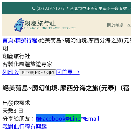
📞
(02) 2397-1277
📍
台北市中正區新生南路一段 6 號 10
翔慶旅行社
關於翔慶
HSIANG CHING TRAVEL SERVICE
首頁
›
精選行程
›
絕美菊島~魔幻仙境.摩西分海之旅(元
翔
翔慶旅行社
客製化團體旅遊專家
列印版
回首頁 →
📄 下載 PDF / 列印
絕美菊島~魔幻仙境.摩西分海之旅(元泰)（
出發
依需求
天數
3 日
分享給朋友：
Facebook
Line
Email
我對此行程有興趣