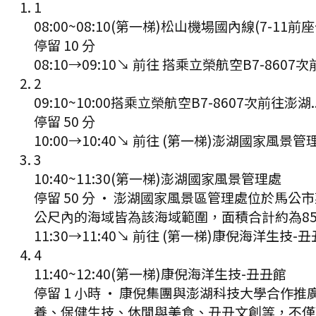
1
08:00
~
08:10
(第一梯)松山機場國內線(7-11前
停留 10 分
08:10
→
09:10
↘ 前往
搭乘立榮航空B7-8607次
2
09:10
~
10:00
搭乘立榮航空B7-8607次前往澎湖.
停留 50 分
10:00
→
10:40
↘ 前往
(第一梯)澎湖國家風景管
3
10:40
~
11:30
(第一梯)澎湖國家風景管理處
停留 50 分
·
澎湖國家風景區管理處位於馬公市
公尺內的海域皆為該海域範圍，面積合計約為85
11:30
→
11:40
↘ 前往
(第一梯)康倪海洋生技-丑
4
11:40
~
12:40
(第一梯)康倪海洋生技-丑丑館
停留 1 小時
·
康倪集團與澎湖科技大學合作推
養、保健生技、休閒與美食、丑丑文創等，不僅