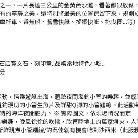
之一，一片長達三公里的金黃色沙灘，看著都很放鬆
有的寧靜之美，還特別將最美的位置保留下來，規劃
摩托車、香蕉船、鴛鴦快艇、搖擺快艇、拖曳圈...等
石店賞文石、刻印章..品嚐當地特色小吃..
分
活動，搭乘遊艇出海，體驗夜間海釣小管的樂趣，並感
現釣現切的小管生魚片及鮮甜Q彈的小管麵線。此活動每
特的海洋夜間魅力。 ※ 實際圖文，依現場情況而定
的樂趣，晚風徐徐的吹拂，欣管陸地上的萬家燈火，人
新鮮現煮小管麵線/釣況佳就有機會吃到沙西米（此服務