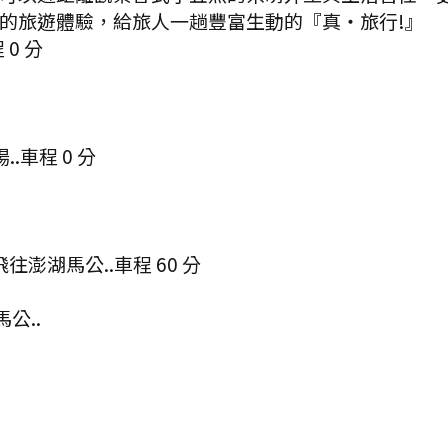
的旅遊體驗，給旅人一趟豐富生動的『真‧旅行!』
程
0
分
..
車程
0
分
飛往澎湖馬公..
車程
60
分
公..