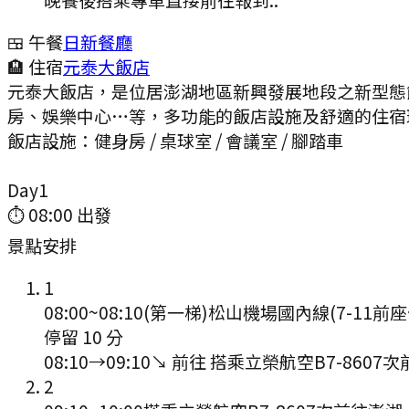
🍱 午餐
日新餐廳
🏨 住宿
元泰大飯店
元泰大飯店，是位居澎湖地區新興發展地段之新型態飯店
房、娛樂中心…等，多功能的飯店設施及舒適的住宿環
飯店設施：
健身房 / 桌球室 / 會議室 / 腳踏車
Day
1
⏱
08:00
出發
景點安排
1
08:00
~
08:10
(第一梯)松山機場國內線(7-11前
停留 10 分
08:10
→
09:10
↘ 前往
搭乘立榮航空B7-8607次
2