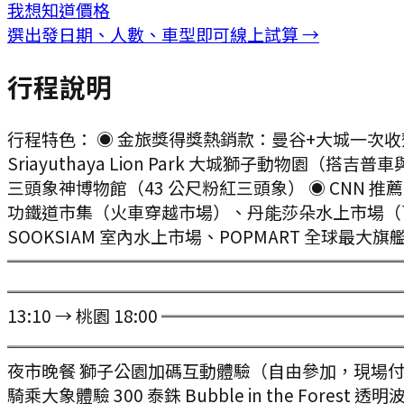
我想知道價格
選出發日期、人數、車型即可線上試算 →
行程說明
行程特色： ◉ 金旅獎得獎熱銷款：曼谷+大城一次
Sriayuthaya Lion Park 大城獅子動物園（搭吉
三頭象神博物館（43 公尺粉紅三頭象） ◉ CNN 推薦：H
功鐵道市集（火車穿越市場）、丹能莎朵水上市場（百年運
SOOKSIAM 室內水上市場、POPMART 全球最大旗艦店
════════════════════════
════════════════════════════
13:10 → 桃園 18:00 ═══════════
══════════════════════════
夜市晚餐 獅子公園加碼互動體驗（自由參加，現場付）： ・
騎乘大象體驗 300 泰銖 Bubble in the Fores