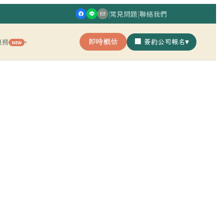
|
常見問題
|
聯絡我們
即時概估
🏢 簽約公司報名
▾
服務
NEW
▾