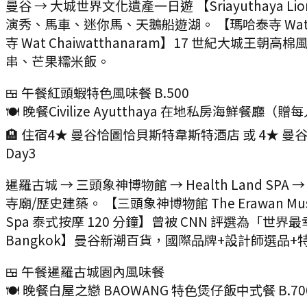
曼谷 → 大城世界文化遺產一日遊 【Sriayuthay
演秀、馬車、迷你馬、天鵝船遊湖。 【瑪哈泰寺 Wa
寺 Wat Chaiwatthanaram】17 世紀大城王
串、芒果糯米飯。
🍱 午餐
紅頭蝦特色風味餐 B.500
🍽️ 晚餐
Civilize Ayutthaya 在地私房海鮮餐廳（
🏨 住宿
4★ 曼谷恰圖恰貝斯特韋斯特酒店 或 4★ 曼
Day
3
暹羅古城 → 三頭象神博物館 → Health Land SPA
寺廟/歷史建築。 【三頭象神博物館 The Erawan
Spa 泰式按摩 120 分鐘】曾被 CNN 評選為「世界
Bangkok】曼谷新潮百貨，國際品牌+設計師選品
🍱 午餐
暹羅古城園內風味餐
🍽️ 晚餐
白屋之戀 BAOWANG 特色煲仔飯中式餐 B.70