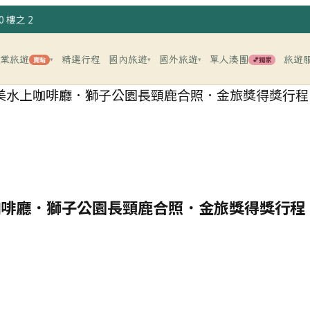
 樓之 2
企業旅遊
精選行程
國內旅遊
國外旅遊
單人湊團
旅遊
賣點
💕獨家
▾
▾
▾
網美水上咖啡廳．獅子公園長頸鹿合照．金旅獎得獎行程
上咖啡廳．獅子公園長頸鹿合照．金旅獎得獎行程