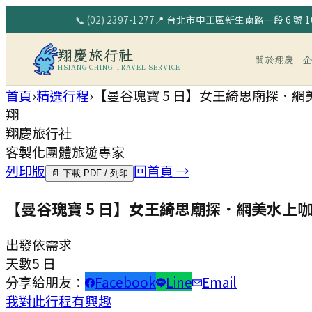
📞
(02) 2397-1277
📍
台北市中正區新生南路一段 6 號 10
翔慶旅行社
關於翔慶
HSIANG CHING TRAVEL SERVICE
首頁
›
精選行程
›
【曼谷瑰寶 5 日】女王綺思廟探．
翔
翔慶旅行社
客製化團體旅遊專家
列印版
回首頁 →
📄 下載 PDF / 列印
【曼谷瑰寶 5 日】女王綺思廟探．網美水
出發
依需求
天數
5 日
分享給朋友：
Facebook
Line
Email
我對此行程有興趣