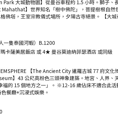
a Lion Park 大城動物園】從曼谷車程約 1.5 小
t Mahathat】世界知名「樹中佛陀」，菩提樹根
朝高棉風格佛塔，王室宗教儀式場所，夕陽古寺絕景。 【大城夜市 A
贈每人一隻泰國河蝦）B.1200
谷瑪卡薩美居飯店 或 4★ 曼谷莫迪納菲瑟酒店 或同級
 → EMSPHERE 【The Ancient City 暹羅古
 Museum】43 公尺高粉色三頭神象建築。地宮、人界、天
最幸福的 15 個地方之一」。 ※12-16 歲佔床不適合此活
+特色餐廳+沉浸式娛樂。
0