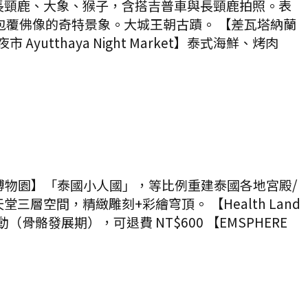
時。獅子、長頸鹿、大象、猴子，含搭吉普車與長頸鹿拍照。表
自然包覆佛像的奇特景象。大城王朝古蹟。 【差瓦塔納蘭
yutthaya Night Market】泰式海鮮、烤肉
城 77 府文化博物園】「泰國小人國」，等比例重建泰國各地宮殿/
堂三層空間，精緻雕刻+彩繪穹頂。 【Health Land
動（骨骼發展期），可退費 NT$600 【EMSPHERE