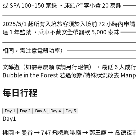
或 SPA 100–150 泰銖 ・床頭/行李小費 20
═════════════════════════
2025/5/1 起所有入境旅客須於入境前 72 小時
達 1 年監禁 ・乘車不戴安全帶罰款 5,000 泰銖
══════════════════════════
相同，需注意電器功率） ═════════════
═════════════════════════
文導遊（如需專屬領隊請另行報價） ・最低 6 人成行
Bubble in the Forest 若遇假期/特殊狀況改去 Manp
每日行程
Day
1
Day
2
Day
3
Day
4
Day
5
Day
1
桃園 ✈ 曼谷 → 747 飛機咖啡廳 → 鄭王廟 → 喬德