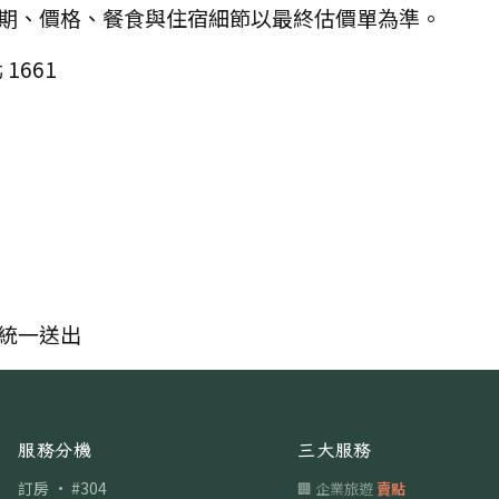
期、價格、餐食與住宿細節以最終估價單為準。
1661
統一送出
服務分機
三大服務
訂房 · #304
🏢 企業旅遊
賣點