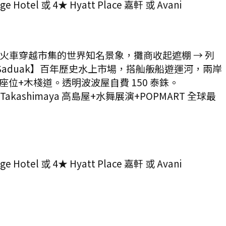
 Hotel 或 4★ Hyatt Place 嘉軒 或 Avani
arket】火車穿越市集的世界知名景象，攤商收起遮棚 → 列
oen Saduak】百年歷史水上市場，搭舢舨船遊運河，兩岸
a 式座位+木棧道。透明波波屋自費 150 泰銖。
kashimaya 高島屋+水舞展演+POPMART 全球最
 Hotel 或 4★ Hyatt Place 嘉軒 或 Avani