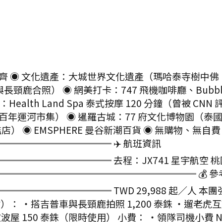
收齊 ◉ 文化遺產：大城世界文化遺產（瑪哈泰寺樹中佛
普車與長頸鹿合照） ◉ 網美打卡：747 飛機咖啡廳、Bubble
ealth Land Spa 泰式按摩 120 分鐘（曾被 C
河市集） ◉ 暹羅古城：77 府文化博物園（泰國小人國
） ◉ EMSPHERE 曼谷新潮百貨 ◉ 無購物、無自費 ◉ 
═══════════ ✈️ 航班資訊
═══════ 去程：JX741 星宇航空 桃園 09:00
════════════════════════ 💰 參考
═════════ TWD 29,988 起／人 本團
搭吉普車與長頸鹿拍照 1,200 泰銖 ・遛老虎互動拍照 
t 透明波波屋 150 泰銖（限時使用） 小費： ・領隊司機小費 