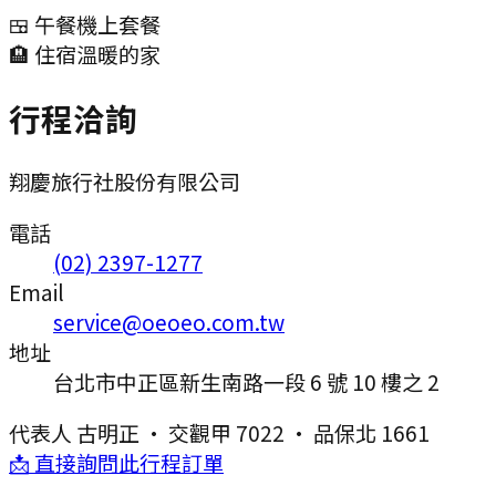
🍱 午餐
機上套餐
🏨 住宿
溫暖的家
行程洽詢
翔慶旅行社股份有限公司
電話
(02) 2397-1277
Email
service@oeoeo.com.tw
地址
台北市中正區新生南路一段 6 號 10 樓之 2
代表人
古明正
·
交觀甲 7022
·
品保北 1661
📩 直接詢問此行程訂單