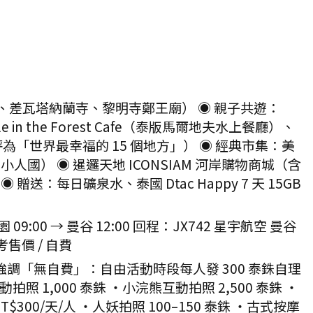
、差瓦塔納蘭寺、黎明寺鄭王廟） ◉ 親子共遊：
 in the Forest Cafe（泰版馬爾地夫水上餐廳）、
NN 評為「世界最幸福的 15 個地方」） ◉ 經典市集：美
） ◉ 暹邏天地 ICONSIAM 河岸購物商城（含
贈送：每日礦泉水、泰國 Dtac Happy 7 天 15GB
 → 曼谷 12:00 回程：JX742 星宇航空 曼谷
售價 / 自費
強調「無自費」：自由活動時段每人發 300 泰銖自理
1,000 泰銖 ・小浣熊互動拍照 2,500 泰銖 ・
NT$300/天/人 ・人妖拍照 100–150 泰銖 ・古式按摩