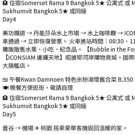
🏨 住宿
Somerset Rama 9 Bangkok 5★ 公寓式 或 M
Sukhumvit Bangkok 5★ 或同級
Day
4
美功鐵道 → 丹能莎朵水上市場 → 水上咖啡廳 → ICON
車通過 → 立即恢復營業。 火車進站時間：08:30、11
攤販販售水果、小吃、紀念品。 【Bubble in the 
【ICONSIAM 暹邏天地】昭披耶河岸購物商城。國際精品+
大旗艦店。
🍱 午餐
Kwan Damnoen 特色米粉湯懷舊合菜 B.350
🍽️ 晚餐
方便逛街，敬請自理
🏨 住宿
Somerset Rama 9 Bangkok 5★ 公寓式 或 M
Sukhumvit Bangkok 5★ 或同級
Day
5
曼谷 → 機場 ✈ 桃園 搭乘豪華客機返回溫暖的家。