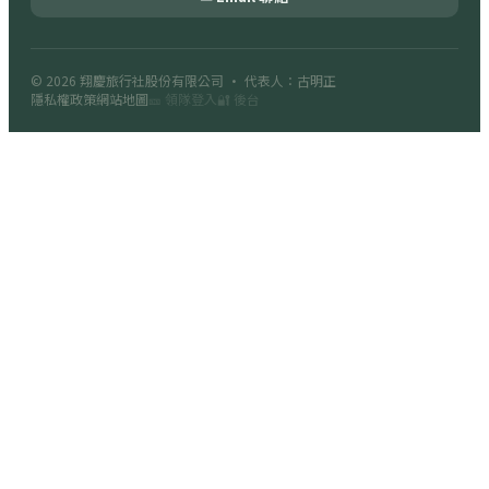
© 2026
翔慶旅行社股份有限公司
· 代表人：古明正
隱私權政策
網站地圖
🎫 領隊登入
🔐 後台