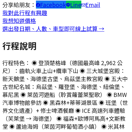
分享給朋友：
Facebook
Line
Email
我對此行程有興趣
我想知道價格
選出發日期、人數、車型即可線上試算 →
行程說明
行程特色： ◉ 登頂楚格峰（德國最高峰 2,962 公
尺）：齒軌火車上山+纜車下山 ◉ 三大城堡宮殿：
新天鵝堡、海德堡古堡、烏茲堡主教宮殿 ◉ 五大中
古世紀名城：烏茲堡、羅登堡、海德堡、紐倫堡、
慕尼黑 ◉ 萊茵河遊船（聆賞蘿蕾萊聖歌） ◉ BMW
汽車博物館參訪 ◉ 黑森林+蒂蒂湖景區 ◉ 班堡（世
界文化遺產）+ 修士啤酒餐廳 ◉ ICE 高速列車體驗
（芙萊堡 → 海德堡） ◉ 福森+歐博阿馬高+文斯教
堂 ◉ 蘆迪海姆（萊茵河畔葡萄酒小鎮） ◉ 米其林