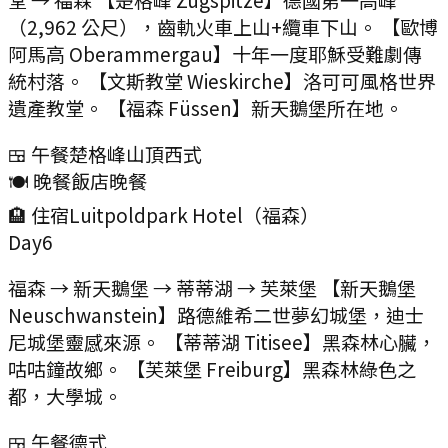
（2,962 公尺），齒軌火車上山+纜車下山。 【歐博
阿馬高 Oberammergau】十年一度耶穌受難劇傳
統村落。 【文斯教堂 Wieskirche】洛可可風格世界
遺產教堂。 【福森 Füssen】新天鵝堡所在地。
🍱 午餐
楚格峰山頂西式
🍽️ 晚餐
飯店晚餐
🏨 住宿
Luitpoldpark Hotel（福森）
Day
6
福森 → 新天鵝堡 → 蒂蒂湖 → 芙萊堡 【新天鵝堡
Neuschwanstein】路德維希二世夢幻城堡，迪士
尼城堡靈感來源。 【蒂蒂湖 Titisee】黑森林心臟，
咕咕鐘故鄉。 【芙萊堡 Freiburg】黑森林綠色之
都，大學城。
🍱 午餐
德式