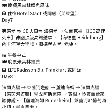
🍽️ 晚餐
黑森林鱒魚風味
🏨 住宿
Hotel Stadt 或同級（芙萊堡）
Day
7
芙萊堡 ⇒ICE 火車⇒ 海德堡 → 法蘭克福 【ICE 高速
列車】德國頂級高鐵體驗。 【海德堡 Heidelberg】
內卡河畔大學城，海德堡古堡+老橋。
🍱 午餐
中式
🍽️ 晚餐
米其林推薦
🏨 住宿
Radisson Blu Frankfurt 或同級
Day
8
法蘭克福 → 萊茵河遊船 → 蘆迪海姆 → 法蘭克福
【萊茵河遊船】聖戈阿斯豪森 → 賓根，聆賞蘿蕾萊
巖傳說。 【蘆迪海姆 Rüdesheim】萊茵河畔葡萄酒
小鎮，畫眉鳥街。