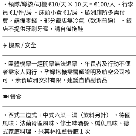
・領隊/導遊/司機 €10/天 × 10 天 = €100/人 ・行李
員 €1/件/房 ・床頭小費 €1/房 ・歐洲廁所多需付
費，請備零錢 ・部分飯店無冷氣（歐洲普遍） ・飯
店不提供牙刷牙膏，請自備拖鞋
═══════════════════════
✈️ 機票 / 安全
═══════════════════════
・團體機票一經開票無法退票 ・年長者及行動不便
者需家人同行 ・孕婦搭機需醫師證明及航空公司核
可 ・素食歐洲安排有限，建議自備副食品
═══════════════════════
🍽 餐食
═══════════════════════
・西式三道式 + 中式六菜一湯（飲料另計） ・德國
風味：法蘭肯區風味、修士啤酒餐、鱒魚風味、德
式家庭料理 ・米其林推薦餐廳 1 次