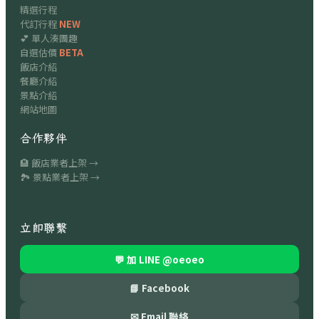
精選行程
代訂行程
NEW
💕 單人湊團趣
自選估價
BETA
飯店介紹
餐廳介紹
景點介紹
網站地圖
合作夥伴
🏨 飯店業者上架 →
🏞 景點業者上架 →
立即聯繫
💬 加 LINE
@oeoeo
📘 Facebook
✉ Email 聯絡