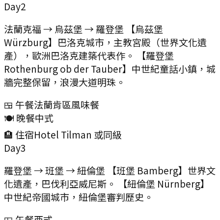
Day
2
法蘭克福 → 烏茲堡 → 羅登堡 【烏茲堡
Würzburg】巴洛克城市，主教宮殿（世界文化遺
產），歐洲巴洛克建築代表作。 【羅登堡
Rothenburg ob der Tauber】中世紀童話小鎮，城
牆完整保留，浪漫大道明珠。
🍱 午餐
法蘭肯區風味餐
🍽️ 晚餐
中式
🏨 住宿
Hotel Tilman 或同級
Day
3
羅登堡 → 班堡 → 紐倫堡 【班堡 Bamberg】世界文
化遺產，巴伐利亞威尼斯。 【紐倫堡 Nürnberg】
中世紀帝國城市，紐倫堡審判歷史。
🍱 午餐
西式