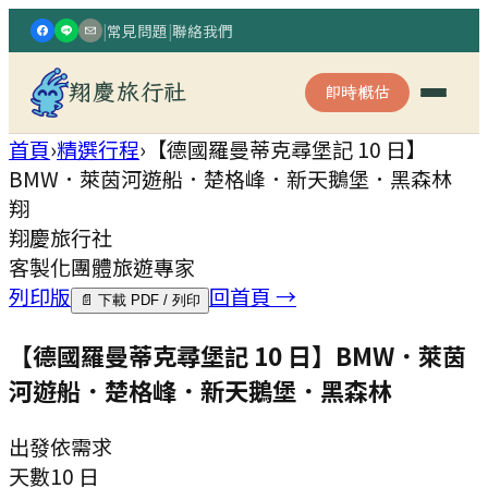
|
常見問題
|
聯絡我們
翔慶旅行社
即時概估
首頁
›
精選行程
›
【德國羅曼蒂克尋堡記 10 日】
BMW．萊茵河遊船．楚格峰．新天鵝堡．黑森林
翔
翔慶旅行社
客製化團體旅遊專家
列印版
回首頁 →
📄 下載 PDF / 列印
【德國羅曼蒂克尋堡記 10 日】BMW．萊茵
河遊船．楚格峰．新天鵝堡．黑森林
出發
依需求
天數
10 日