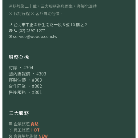
深耕旅業二十載，三大服務為您而生。客製化團體
× 代訂行程 × 客戶自助估價。
📍
台北市中正區新生南路一段 6 號 10 樓之 2
☎
📞
(02) 2397-1277
✉
service@oeoeo.com.tw
服務分機
訂房 · #304
國內團報價 · #303
客製估價 · #303
合作同業 · #302
售後服務 · #301
三大服務
🏢 企業旅遊
賣點
👔 員工旅遊
HOT
🎤 會議場地詢價
NEW