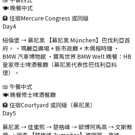
🍽️ 晚餐
中式
🏨 住宿
Mercure Congress 或同級
Day
4
紐倫堡 → 慕尼黑 【慕尼黑 München】巴伐利亞首
府。 ・瑪麗亞廣場 + 新市政廳 + 木偶報時鐘 ・
BMW 汽車博物館 ・寶馬世界 BMW Welt 晚餐：HB
皇家修士啤酒餐廳（慕尼黑代表性巴伐利亞料
理）。
🍱 午餐
中式
🍽️ 晚餐
修士啤酒餐廳
🏨 住宿
Courtyard 或同級（慕尼黑）
Day
5
慕尼黑 → 佳蜜熙 → 楚格峰 → 歐博阿馬高 → 文斯教
堂 → 福森 【楚格峰 Zugspitze】德國第一高峰