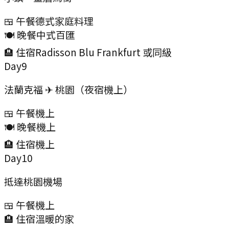
🍱 午餐
德式家庭料理
🍽️ 晚餐
中式百匯
🏨 住宿
Radisson Blu Frankfurt 或同級
Day
9
法蘭克福 ✈ 桃園（夜宿機上）
🍱 午餐
機上
🍽️ 晚餐
機上
🏨 住宿
機上
Day
10
抵達桃園機場
🍱 午餐
機上
🏨 住宿
溫暖的家