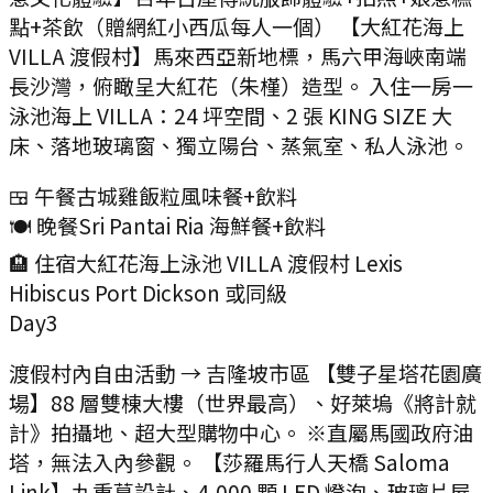
點+茶飲（贈網紅小西瓜每人一個） 【大紅花海上
VILLA 渡假村】馬來西亞新地標，馬六甲海峽南端
長沙灣，俯瞰呈大紅花（朱槿）造型。 入住一房一
泳池海上 VILLA：24 坪空間、2 張 KING SIZE 大
床、落地玻璃窗、獨立陽台、蒸氣室、私人泳池。
🍱 午餐
古城雞飯粒風味餐+飲料
🍽️ 晚餐
Sri Pantai Ria 海鮮餐+飲料
🏨 住宿
大紅花海上泳池 VILLA 渡假村 Lexis
Hibiscus Port Dickson 或同級
Day
3
渡假村內自由活動 → 吉隆坡市區 【雙子星塔花園廣
場】88 層雙棟大樓（世界最高）、好萊塢《將計就
計》拍攝地、超大型購物中心。 ※直屬馬國政府油
塔，無法入內參觀。 【莎羅馬行人天橋 Saloma
Link】九重葛設計、4,000 顆 LED 燈泡、玻璃片屋