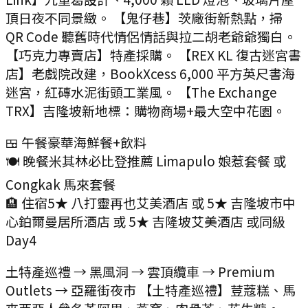
頂日夜不同景緻。 【鬼仔巷】茨廠街新熱點，掃
QR Code 聽舊時代情侶情話與拉二胡老爺爺獨白。
【巧克力專賣店】特產採購。 【REX KL 復古迷宮書
店】老戲院改建，BookXcess 6,000 平方英尺書海
迷宮，紅磚水泥街頭工業風。 【The Exchange
TRX】吉隆坡新地標：購物商場+最大空中花園。
🍱 午餐
豪華海鮮餐+飲料
🍽️ 晚餐
米其林必比登推薦 Limapulo 娘惹套餐 或
Congkak 馬來套餐
🏨 住宿
5★ 八打靈再也艾美酒店 或 5★ 吉隆坡市中
心鉑爾曼居所酒店 或 5★ 吉隆坡艾美酒店 或同級
Day
4
土特產巡禮 → 黑風洞 → 雲頂纜車 → Premium
Outlets → 亞羅街夜市 【土特產巡禮】荳蔻糕、馬