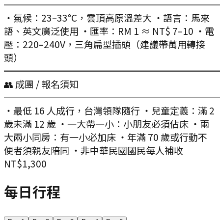
═══════════════════════
・氣候：23–33°C，雲頂高原溫差大 ・語言：馬來
語、英文廣泛使用 ・匯率：RM 1 ≈ NT$ 7–10 ・電
壓：220–240V，三角扁型插頭（建議帶萬用轉接
頭）
═══════════════════════
👥 成團 / 報名須知
═══════════════════════
・最低 16 人成行，台灣領隊隨行 ・兒童定義：滿 2
歲未滿 12 歲 ・一大帶一小：小朋友必須佔床 ・兩
大兩小同房：有一小必加床 ・年滿 70 歲或行動不
便者須親友陪同 ・非中華民國國民每人補收
NT$1,300
每日行程