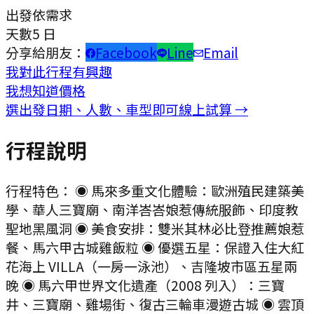
出發
依需求
天數
5 日
分享給朋友：
Facebook
Line
Email
我對此行程有興趣
我想知道價格
選出發日期、人數、車型即可線上試算 →
行程說明
行程特色： ◉ 馬來多重文化體驗：歐洲殖民建築美
學、華人三寶廟、南洋峇峇娘惹傳統服飾、印度教
聖地黑風洞 ◉ 美食安排：雙米其林必比登推薦娘惹
餐、馬六甲古城雞飯粒 ◉ 優選五星：保證入住大紅
花海上 VILLA（一房一泳池）、吉隆坡市區五星兩
晚 ◉ 馬六甲世界文化遺產（2008 列入）：三寶
井、三寶廟、雞場街、復古三輪車漫遊古城 ◉ 雲頂