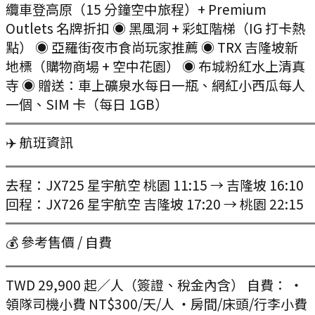
纜車登高原（15 分鐘空中旅程）+ Premium
Outlets 名牌折扣 ◉ 黑風洞 + 彩虹階梯（IG 打卡熱
點） ◉ 亞羅街夜市食尚玩家推薦 ◉ TRX 吉隆坡新
地標（購物商場 + 空中花園） ◉ 布城粉紅水上清真
寺 ◉ 贈送：車上礦泉水每日一瓶、網紅小西瓜每人
一個、SIM 卡（每日 1GB）
═══════════════════════
✈️ 航班資訊
═══════════════════════
去程：JX725 星宇航空 桃園 11:15 → 吉隆坡 16:10
回程：JX726 星宇航空 吉隆坡 17:20 → 桃園 22:15
═══════════════════════
💰 參考售價 / 自費
═══════════════════════
TWD 29,900 起／人（簽證、稅金內含） 自費： ・
領隊司機小費 NT$300/天/人 ・房間/床頭/行李小費