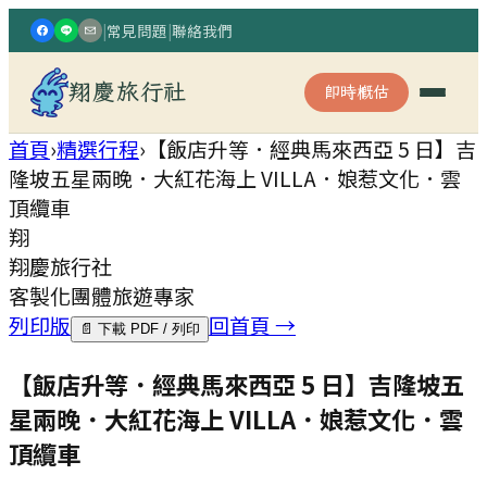
|
常見問題
|
聯絡我們
翔慶旅行社
即時概估
首頁
›
精選行程
›
【飯店升等．經典馬來西亞 5 日】吉
隆坡五星兩晚．大紅花海上 VILLA．娘惹文化．雲
頂纜車
翔
翔慶旅行社
客製化團體旅遊專家
列印版
回首頁 →
📄 下載 PDF / 列印
【飯店升等．經典馬來西亞 5 日】吉隆坡五
星兩晚．大紅花海上 VILLA．娘惹文化．雲
頂纜車