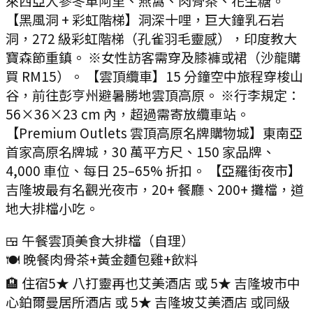
來西亞人參冬革阿里、燕窩、肉骨茶、花生糖。
【黑風洞 + 彩虹階梯】洞深十哩，巨大鐘乳石岩
洞，272 級彩虹階梯（孔雀羽毛靈感），印度教大
寶森節重鎮。 ※女性訪客需穿及膝褲或裙（沙龍購
買 RM15）。 【雲頂纜車】15 分鐘空中旅程穿梭山
谷，前往彭亨州避暑勝地雲頂高原。 ※行李規定：
56×36×23 cm 內，超過需寄放纜車站。
【Premium Outlets 雲頂高原名牌購物城】東南亞
首家高原名牌城，30 萬平方尺、150 家品牌、
4,000 車位、每日 25–65% 折扣。 【亞羅街夜市】
吉隆坡最有名觀光夜市，20+ 餐廳、200+ 攤檔，道
地大排檔小吃。
🍱 午餐
雲頂美食大排檔（自理）
🍽️ 晚餐
肉骨茶+黃金麵包雞+飲料
🏨 住宿
5★ 八打靈再也艾美酒店 或 5★ 吉隆坡市中
心鉑爾曼居所酒店 或 5★ 吉隆坡艾美酒店 或同級