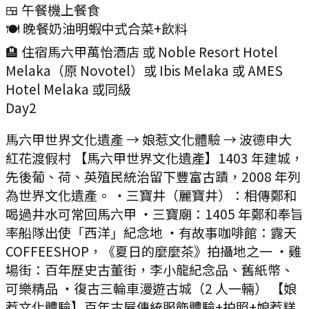
🍱 午餐
機上餐食
🍽️ 晚餐
奶油明蝦中式合菜+飲料
🏨 住宿
馬六甲萬怡酒店 或 Noble Resort Hotel
Melaka（原 Novotel）或 Ibis Melaka 或 AMES
Hotel Melaka 或同級
Day
2
馬六甲世界文化遺產 → 娘惹文化體驗 → 波德申大
紅花渡假村 【馬六甲世界文化遺產】1403 年建城，
先後葡、荷、英殖民統治留下豐富古蹟，2008 年列
為世界文化遺產。 ・三寶井（麗寶井）：相傳鄭和
喝過井水可常回馬六甲 ・三寶廟：1405 年鄭和奉旨
率船隊出使「西洋」紀念地 ・有故事咖啡館：露天
COFFEESHOP，《夏日的麼麼茶》拍攝地之一 ・雞
場街：百年歷史古董街，李小龍紀念品、舊紙幣、
可樂精品 ・復古三輪車漫遊古城（2 人一輛） 【娘
惹文化體驗】百年古屋傳統服飾體驗+拍照+娘惹糕