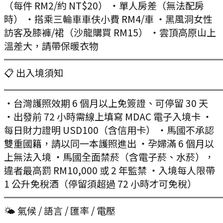
（每件 RM2/約 NT$20） ・單人房差（無法配房
時） ・搭乘三輪車車伕小費 RM4/車 ・黑風洞女性
訪客及膝褲/裙（沙龍購買 RM15） ・雲頂高原山上
溫差大，請帶保暖衣物
═══════════════════════
📋 出入境須知
═══════════════════════
・台灣護照效期 6 個月以上免簽證、可停留 30 天
・出發前 72 小時需線上填寫 MDAC 電子入境卡 ・
每日財力證明 USD100（含信用卡） ・馬國不承認
雙重國籍，請以同一本護照進出 ・孕婦滿 6 個月以
上無法入境 ・馬國全面禁菸（含電子菸、水菸），
違者最高罰 RM10,000 或 2 年監禁 ・入境每人限帶
1 公升免稅酒（停留須超過 72 小時才可免稅）
═══════════════════════
🌤 氣候 / 語言 / 匯率 / 電壓