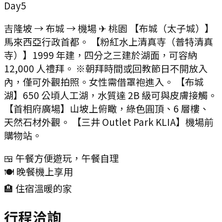
Day
5
吉隆坡 → 布城 → 機場 ✈ 桃園 【布城（太子城）】
馬來西亞行政首都。 【粉紅水上清真寺（普特清真
寺）】1999 年建，四分之三建於湖面，可容納
12,000 人禮拜。 ※朝拜時間或回教節日不開放入
內，僅可外觀拍照。女性需借罩袍進入。 【布城
湖】650 公頃人工湖，水質達 2B 級可與皮膚接觸。
【首相府廣場】山坡上俯瞰，綠色圓頂、6 層樓、
天然石材外觀。 【三井 Outlet Park KLIA】機場前
購物站。
🍱 午餐
方便遊玩，午餐自理
🍽️ 晚餐
機上享用
🏨 住宿
溫暖的家
行程洽詢