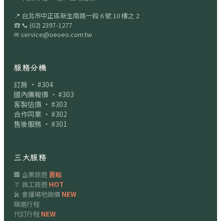
📍
台北市中正區新生南路一段 6 號 10 樓之 2
☎
📞
(02) 2397-1277
✉
service@oeoeo.com.tw
服務分機
訂房 · #304
國內團報價 · #303
客製估價 · #303
合作同業 · #302
售後服務 · #301
三大服務
🏢 企業旅遊
賣點
👔 員工旅遊
HOT
🎤 會議場地詢價
NEW
精選行程
代訂行程
NEW