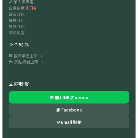
💕 單人湊團趣
自選估價
BETA
飯店介紹
餐廳介紹
景點介紹
網站地圖
合作夥伴
🏨 飯店業者上架 →
🏞 景點業者上架 →
立即聯繫
💬 加 LINE
@oeoeo
📘 Facebook
✉ Email 聯絡