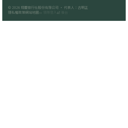
© 2026
翔慶旅行社股份有限公司
· 代表人：古明正
隱私權政策
網站地圖
🎫 領隊登入
🔐 後台