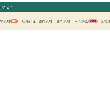
 樓之 2
企業旅遊
精選行程
國內旅遊
國外旅遊
單人湊團
旅遊
賣點
💕獨家
▾
▾
▾
遊