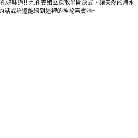
孔好味道!! 九孔養殖區採取半開放式，讓天然的海水
的話或許還能遇到這裡的神祕嘉賓唷~