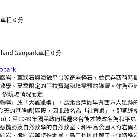
.
車程
0
分
and Geopark
車程
0
分
opark
腐岩、蕈狀石與海蝕平台等奇岩怪石，並保存西荷時
學。夏季限定的阿拉寶灣秘境需預約導覽。作為亞洲首座
，依現場情況而定
籠嶼」或「大雞籠嶼」，為北台灣最早有西方人足跡
(即今天的基隆嶼)區隔，因此改名為「社寮嶼」，即凱
Basaijo)；至1949年國民政府播遷來台後才被改名
憩攬勝及自然教學的自然教室；和平島公園內奇岩異
頭岩、熊頭岩等特殊地景，島工也因此選了十個特殊