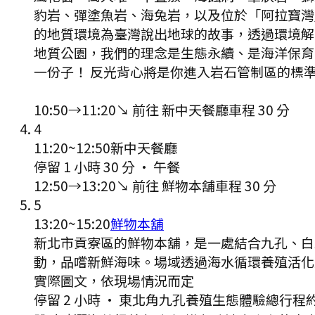
豹岩、彈塗魚岩、海兔岩，以及位於「阿拉寶灣
的地質環境為臺灣說出地球的故事，透過環境解
地質公園，我們的理念是生態永續、是海洋保育
一份子！ 反光背心將是你進入岩石管制區的標
10:50
→
11:20
↘ 前往
新中天餐廳
車程
30
分
4
11:20
~
12:50
新中天餐廳
停留 1 小時 30 分
·
午餐
12:50
→
13:20
↘ 前往
鮮物本舖
車程
30
分
5
13:20
~
15:20
鮮物本舖
新北市貢寮區的鮮物本舖，是一處結合九孔、白
動，品嚐新鮮海味。場域透過海水循環養殖活化
實際圖文，依現場情況而定
停留 2 小時
·
東北角九孔養殖生態體驗總行程約