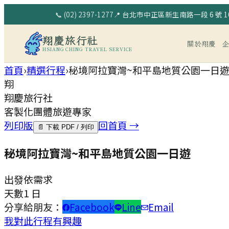
📞
(02) 2397-1277
📍
台北市中正區新生南路一段 6 號 10
翔慶旅行社
關於翔慶
HSIANG CHING TRAVEL SERVICE
首頁
›
精選行程
›
秘境阿拉寶灣~和平島地質公園一日
翔
翔慶旅行社
客製化團體旅遊專家
列印版
回首頁 →
📄 下載 PDF / 列印
秘境阿拉寶灣~和平島地質公園一日遊
出發
依需求
天數
1 日
分享給朋友：
Facebook
Line
Email
我對此行程有興趣