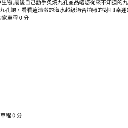
生物,最後自己動手炙燒九孔並品嚐您從來不知道的九
九孔鮑，看看這清澈的海水超級適合拍照的對吧!幸運
的家
車程
0
分
.
車程
0
分