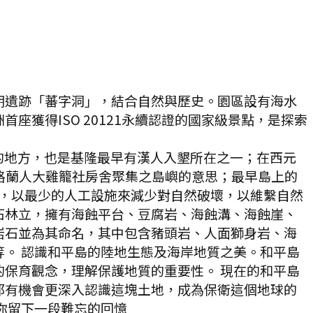
期遺跡「蕃字洞」，結合自然與歷史。園區設有海水
獲得ISO 20121永續認證的國家級景點，是探索
的地方，也是基隆最早有漢人入墾所在之一；在西元
達格蘭人大雞籠社房舍聚集之島嶼的意思；最早島上的
為和平島，以最少的人工設施來減少對自然破壞，以維繫自然
石林立，擁有海蝕平台、豆腐岩、海蝕溝、海蝕崖、
岩石並為其命名，其中包含豬頭岩、人面獅身岩、海
。 認識和平島的陸地生態及海岸地質之美。和平島
保育觀念，理解保護地質的重要性。 現在的和平島
都有機會更深入認識這塊土地，成為保衛這個地球的
你留下一段難忘的回憶