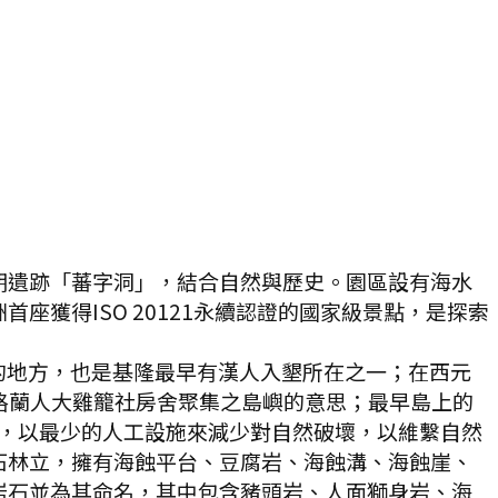
期遺跡「蕃字洞」，結合自然與歷史。園區設有海水
獲得ISO 20121永續認證的國家級景點，是探索
的地方，也是基隆最早有漢人入墾所在之一；在西元
達格蘭人大雞籠社房舍聚集之島嶼的意思；最早島上的
為和平島，以最少的人工設施來減少對自然破壞，以維繫自然
石林立，擁有海蝕平台、豆腐岩、海蝕溝、海蝕崖、
岩石並為其命名，其中包含豬頭岩、人面獅身岩、海