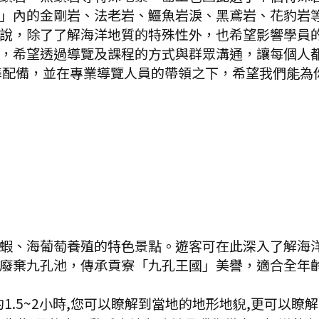
」內的金剛岩、法老岩、鱷魚岩淚、黑鳶岩、花豹岩等
說，除了了解海洋地質的特殊性外，也希望影響學員的
，希望透過導覽及課程的方式與群眾溝通，讓每個人
準配備，並在專業導覽人員的帶領之下，希望我們能為
蝦、海葡萄養殖的特色景點。遊客可在此深入了解海洋
廢棄九孔池，傳承貢寮「九孔王國」美譽，適合全年齡
1.5~2小時,您可以瞭解到當地的地形地貎,更可以瞭