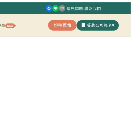
|
常見問題
|
聯絡我們
即時概估
🏢 簽約公司報名
▾
服務
NEW
▾