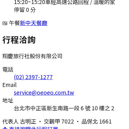
15:20
~
15:20
車經高速公路回程 / 溫暖的家
停留 0 分
🍱 午餐
新中天餐廳
行程洽詢
翔慶旅行社股份有限公司
電話
(02) 2397-1277
Email
service@oeoeo.com.tw
地址
台北市中正區新生南路一段 6 號 10 樓之 2
代表人
古明正
·
交觀甲 7022
·
品保北 1661
📩 直接詢問此行程訂單