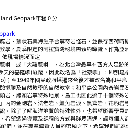
and Geopark
車程
0
分
opark
腐岩、蕈狀石與海蝕平台等奇岩怪石，並保存西荷時
學。夏季限定的阿拉寶灣秘境需預約導覽。作為亞洲首座
，依現場情況而定
籠嶼」或「大雞籠嶼」，為北台灣最早有西方人足跡
(即今天的基隆嶼)區隔，因此改名為「社寮嶼」，即凱
Basaijo)；至1949年國民政府播遷來台後才被改名
憩攬勝及自然教學的自然教室；和平島公園內奇岩異
頭岩、熊頭岩等特殊地景，島工也因此選了十個特殊
」內的金剛岩、法老岩、鱷魚岩淚、黑鳶岩、花豹岩等
說，除了了解海洋地質的特殊性外，也希望影響學員的
，希望透過導覽及課程的方式與群眾溝通，讓每個人
準配備，並在專業導覽人員的帶領之下，希望我們能為