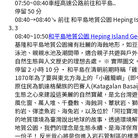
07:50
~
08:40
車經高速公路前往和平島..
停留 50 分
08:40
→
08:40
↘ 前往
和平島地質公園 Heping Isl
3
08:40
~
10:50
和平島地質公園 Heping Island Ge
基隆和平島地質公園擁有壯麗的海蝕地形，如豆
泳池、親親水池及潮間帶，適合親子共遊與戶外教
自然生態與人文歷史的理想去處。 ※ 實際圖文
停留 2 小時 10 分
·
和平島在清朝前期時稱「雞
1870年為了要與東北方海上的「小雞籠嶼」
原住民為凱達格蘭族的巴賽人(Katagalan 
生態之心來建設這美麗的自然寶藏，是北台灣遊
風化窗、萬人堆、千疊敷、海蝕洞、蕈狀岩、獅
豹岩、彈塗魚岩、海兔岩，以及位於「阿拉寶灣
的地質環境為臺灣說出地球的故事，透過環境解
地質公園，我們的理念是生態永續、是海洋保育
一份子！ 反光背心將是你進入岩石管制區的標