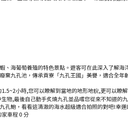
蝦、海葡萄養殖的特色景點。遊客可在此深入了解海洋
廢棄九孔池，傳承貢寮「九孔王國」美譽，適合全年齡
1.5~2小時,您可以瞭解到當地的地形地貎,更可以瞭
生物,最後自己動手炙燒九孔並品嚐您從來不知道的九
九孔鮑，看看這清澈的海水超級適合拍照的對吧!幸運
的家
車程
0
分