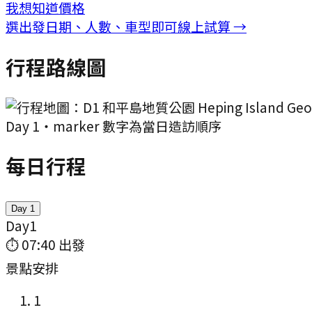
我想知道價格
選出發日期、人數、車型即可線上試算 →
行程路線圖
Day
1
・marker 數字為當日造訪順序
每日行程
Day
1
Day
1
⏱
07:40
出發
景點安排
1