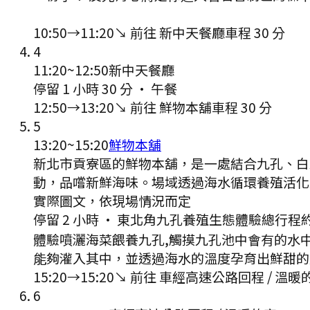
10:50
→
11:20
↘ 前往
新中天餐廳
車程
30
分
4
11:20
~
12:50
新中天餐廳
停留 1 小時 30 分
·
午餐
12:50
→
13:20
↘ 前往
鮮物本舖
車程
30
分
5
13:20
~
15:20
鮮物本舖
新北市貢寮區的鮮物本舖，是一處結合九孔、白
動，品嚐新鮮海味。場域透過海水循環養殖活化
實際圖文，依現場情況而定
停留 2 小時
·
東北角九孔養殖生態體驗總行程約
體驗噴灑海菜餵養九孔,觸摸九孔池中會有的水中
能夠灌入其中，並透過海水的溫度孕育出鮮甜的
15:20
→
15:20
↘ 前往
車經高速公路回程 / 溫暖
6