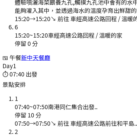
體驗噴灑海菜餵養九孔,觸摸九孔池中會有的水中
能夠灌入其中，並透過海水的溫度孕育出鮮甜的
15:20
→
15:20
↘ 前往
車經高速公路回程 / 溫暖
6
15:20
~
15:20
車經高速公路回程 / 溫暖的家
停留 0 分
🍱 午餐
新中天餐廳
Day
1
⏱
07:40
出發
景點安排
1
07:40
~
07:50
南港同仁集合出發..
停留 10 分
07:50
→
07:50
↘ 前往
車經高速公路前往和平島.
2