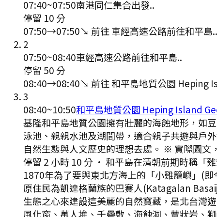
07:40
~
07:50
南港同仁集合出發..
停留 10 分
07:50
→
07:50
↘ 前往
車經高速公路前往和平島.
2
07:50
~
08:40
車經高速公路前往和平島..
停留 50 分
08:40
→
08:40
↘ 前往
和平島地質公園 Heping Isl
3
08:40
~
10:50
和平島地質公園 Heping Island Ge
基隆和平島地質公園擁有壯麗的海蝕地形，如豆
泳池、親親水池及潮間帶，適合親子共遊與戶外教
自然生態與人文歷史的理想去處。 ※ 實際圖文
停留 2 小時 10 分
·
和平島在清朝前期時稱「雞
1870年為了要與東北方海上的「小雞籠嶼」
原住民為凱達格蘭族的巴賽人(Katagalan 
生態之心來建設這美麗的自然寶藏，是北台灣遊
風化窗、萬人堆、千疊敷、海蝕洞、蕈狀岩、獅